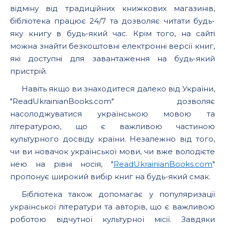
відміну від традиційних книжкових магазинів,
бібліотека працює 24/7 та дозволяє читати будь-
яку книгу в будь-який час. Крім того, на сайті
можна знайти безкоштовні електронні версії книг,
які доступні для завантаження на будь-який
пристрій.
Навіть якщо ви знаходитеся далеко від України,
"ReadUkrainianBooks.com" дозволяє
насолоджуватися українською мовою та
літературою, що є важливою частиною
культурного досвіду країни. Незалежно від того,
чи ви новачок української мови, чи вже володієте
нею на рівні носія, "
ReadUkrainianBooks.com
"
пропонує широкий вибір книг на будь-який смак.
Бібліотека також допомагає у популяризації
української літератури та авторів, що є важливою
роботою відчутної культурної місії. Завдяки