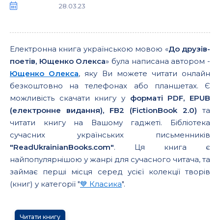
28.03.23
Електронна книга українською мовою «
До друзів-
поетів, Ющенко Олекса
» була написана автором -
Ющенко Олекса
, яку Ви можете читати онлайн
безкоштовно на телефонах або планшетах. Є
можливість скачати книгу у
форматі PDF, EPUB
(електронне видання), FB2 (FictionBook 2.0)
та
читати книгу на Вашому гаджеті. Бібліотека
сучасних українських письменників
"ReadUkrainianBooks.com"
. Ця книга є
найпопулярнішою у жанрі для сучасного читача, та
займає перші місця серед усієї колекції творів
(книг) у категорії "
💙 Класика
".
Читати книгу