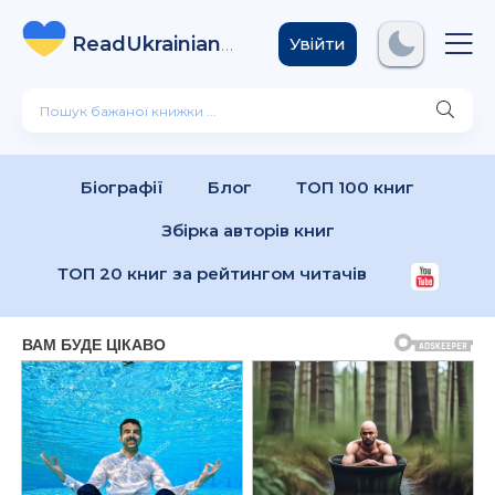
ReadUkrainian
Books
.com
Увійти
Біографії
Блог
ТОП 100 книг
Збірка авторів книг
ТОП 20 книг за рейтингом читачів