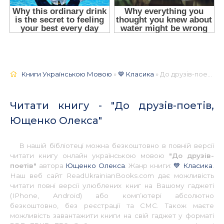
Книги Українською Мовою
»
💙 Класика
» До друзів-поетів, Ющенко Олекса 📚 - Українською
Читати книгу - "До друзів-поетів,
Ющенко Олекса"
В нашій бібліотеці можна безкоштовно в повній версії
читати книгу онлайн українською мовою
"До друзів-
поетів"
автора
Ющенко Олекса
. Жанр книги:
💙 Класика
.
Наш веб сайт ReadUkrainianBooks.com дає можливість
читати повні версії улюблених книг на Вашому гаджеті
(IPhone, Android) або комп’ютері абсолютно
безкоштовно, без реєстрації та СМС. Також маєте
можливість завантажити книги на свій гаджет у форматі