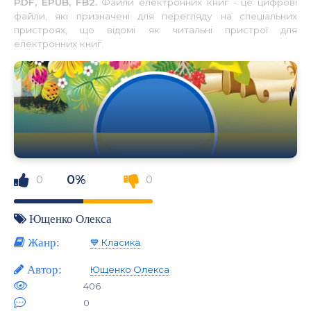
PDF, EPUB, FB2.
Файли електронних книг - це цифрові
файли, які призначені для перегляду на спеціальних
пристроях, що відомі як читальні пристрої для
електронних книг.
0%
0
0
Ющенко Олекса
Жанр:
💙 Класика
Автор:
Ющенко Олекса
406
0