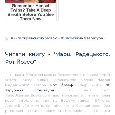
Книги Українською Мовою
»
💙 Зарубіжна література
» Марш Радецького, Рот Йозеф 📚 - Українською
Читати книгу - "Марш Радецького,
Рот Йозеф"
В нашій бібліотеці можна безкоштовно в повній версії
читати книгу онлайн українською мовою
"Марш
Радецького"
автора
Рот Йозеф
. Жанр книги:
💙
Зарубіжна література
. Наш веб сайт
ReadUkrainianBooks.com дає можливість читати повні
версії улюблених книг на Вашому гаджеті (IPhone,
Android) або комп’ютері абсолютно безкоштовно, без
реєстрації та СМС. Також маєте можливість завантажити