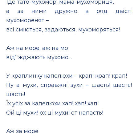
Їде тато-мухомор, мама-мухомориця,
а за ними дружно в ряд двісті
мухоморенят –
всі сміються, задаються, мухоморяться!
Аж на море, аж на мо
від’їжджають мухомо…
У краплинку капелюхи – крап! крап! крап!
Ну а мухи, справжні зухи – шасть! шасть!
шасть!
Їх усіх за капелюхи хап! хап! хап!
Ой ці мухи! ох ці мухи! от напасть!
Аж за море