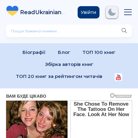
ReadUkrainian
Books
.com
Увійти
Біографії
Блог
ТОП 100 книг
Збірка авторів книг
ТОП 20 книг за рейтингом читачів