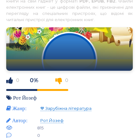
книги на свій гаджет у форматі
PDF, EPUB, FB2.
Файли
електронних книг - це цифрові файли, які призначені для
перегляду на спеціальних пристроях, що відомі як
читальні пристрої для електронних книг.
0%
0
0
Рот Йозеф
Жанр:
💙 Зарубіжна література
Автор:
Рот Йозеф
815
0