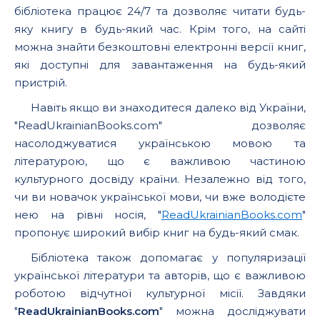
бібліотека працює 24/7 та дозволяє читати будь-
яку книгу в будь-який час. Крім того, на сайті
можна знайти безкоштовні електронні версії книг,
які доступні для завантаження на будь-який
пристрій.
Навіть якщо ви знаходитеся далеко від України,
"ReadUkrainianBooks.com" дозволяє
насолоджуватися українською мовою та
літературою, що є важливою частиною
культурного досвіду країни. Незалежно від того,
чи ви новачок української мови, чи вже володієте
нею на рівні носія, "
ReadUkrainianBooks.com
"
пропонує широкий вибір книг на будь-який смак.
Бібліотека також допомагає у популяризації
української літератури та авторів, що є важливою
роботою відчутної культурної місії. Завдяки
"
ReadUkrainianBooks.com
" можна досліджувати