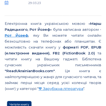
29.03.23
Електронна книга українською мовою «
Марш
Радецького, Рот Йозеф
» була написана автором -
Рот Йозеф
, яку Ви можете читати онлайн
безкоштовно на телефонах або планшетах. Є
можливість скачати книгу у
форматі PDF, EPUB
(електронне видання), FB2 (FictionBook 2.0)
та
читати книгу на Вашому гаджеті. Бібліотека
сучасних українських письменників
"ReadUkrainianBooks.com"
. Ця книга є
найпопулярнішою у жанрі для сучасного читача, та
займає перші місця серед усієї колекції творів
(книг) у категорії "
💙 Зарубіжна література
".
Читати книгу