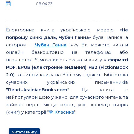
08.04.23
Електронна книга українською мовою «
Не
попрошу синю даль, Чубач Ганна
» була написана
автором -
Чубач Ганна
, яку Ви можете читати
онлайн безкоштовно на телефонах або
планшетах. Є можливість скачати книгу у
форматі
PDF, EPUB (електронне видання), FB2 (FictionBook
2.0)
та читати книгу на Вашому гаджеті. Бібліотека
сучасних українських письменників
"ReadUkrainianBooks.com"
. Ця книга є
найпопулярнішою у жанрі для сучасного читача, та
займає перші місця серед усієї колекції творів
(книг) у категорії "
💙 Класика
".
Читати книгу