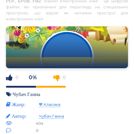
PDF, EPUB, FB2.
Файли електронних книг - це цифрові
файли, які призначені для перегляду на спеціальних
пристроях, що відомі як читальні пристрої для
електронних книг.
0%
0
0
Чубач Ганна
Жанр:
💙 Класика
Автор:
Чубач Ганна
404
0