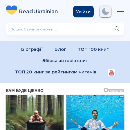
ReadUkrainian
Books
.com
Увійти
Біографії
Блог
ТОП 100 книг
Збірка авторів книг
ТОП 20 книг за рейтингом читачів