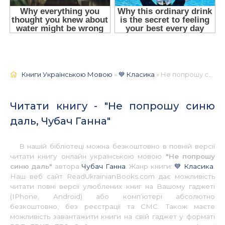
Книги Українською Мовою
»
💙 Класика
» Не попрошу синю даль, Чубач Ганна 📚 - Українською
Читати книгу - "Не попрошу синю
даль, Чубач Ганна"
В нашій бібліотеці можна безкоштовно в повній версії
читати книгу онлайн українською мовою
"Не попрошу
синю даль"
автора
Чубач Ганна
. Жанр книги:
💙 Класика
.
Наш веб сайт ReadUkrainianBooks.com дає можливість
читати повні версії улюблених книг на Вашому гаджеті
(IPhone, Android) або комп’ютері абсолютно
безкоштовно, без реєстрації та СМС. Також маєте
можливість завантажити книги на свій гаджет у форматі