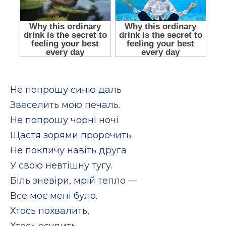
Не попрошу синю даль
Звеселить мою печаль.
Не попрошу чорні ночі
Щастя зорями пророчить.
Не покличу навіть друга
У свою невтішну тугу.
Біль зневіри, мрій тепло —
Все моє мені було.
Хтось похвалить,
Хтось осудить.