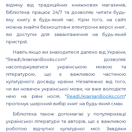
відміну від традиційних книжкових магазинів,
бібліотека працює 24/7 та дозволяє читати будь-
яку книгу в будь-який час. Крім того, на сайті
можна знайти безкоштовні електронні версії книг,
які доступні для завантаження на будь-який
пристрій.
Навіть якщо ви знаходитеся далеко від України,
"ReadUkrainianBooks.com" дозволяє
насолоджуватися українською мовою та
літературою, що є важливою частиною
культурного досвіду країни. Незалежно від того,
чи ви новачок української мови, чи вже володієте
нею на рівні носія, "
ReadUkrainianBooks.com
"
пропонує широкий вибір книг на будь-який смак.
Бібліотека також допомагає у популяризації
української літератури та авторів, що є важливою
роботою відчутної культурної місії. Завдяки