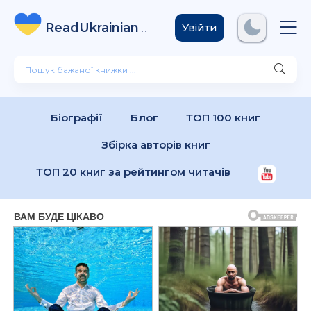
ReadUkrainian
Books
.com
Увійти
Біографії
Блог
ТОП 100 книг
Збірка авторів книг
ТОП 20 книг за рейтингом читачів