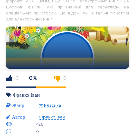
форматі
PDF, EPUB, FB2.
Файли електронних книг - це
цифрові файли, які призначені для перегляду на
спеціальних пристроях, що відомі як читальні пристрої
для електронних книг.
0%
0
0
Франко Іван
Жанр:
💙 Класика
Автор:
Франко Іван
426
0