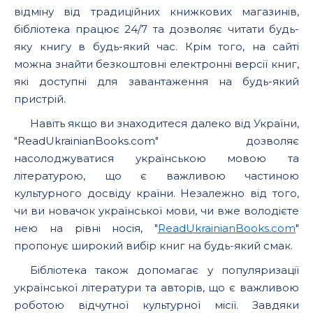
відміну від традиційних книжкових магазинів,
бібліотека працює 24/7 та дозволяє читати будь-
яку книгу в будь-який час. Крім того, на сайті
можна знайти безкоштовні електронні версії книг,
які доступні для завантаження на будь-який
пристрій.
Навіть якщо ви знаходитеся далеко від України,
"ReadUkrainianBooks.com" дозволяє
насолоджуватися українською мовою та
літературою, що є важливою частиною
культурного досвіду країни. Незалежно від того,
чи ви новачок української мови, чи вже володієте
нею на рівні носія, "
ReadUkrainianBooks.com
"
пропонує широкий вибір книг на будь-який смак.
Бібліотека також допомагає у популяризації
української літератури та авторів, що є важливою
роботою відчутної культурної місії. Завдяки