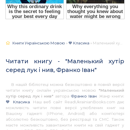
Книги Українською Мовою
»
💙 Класика
» Маленький хутір серед лук і нив, Франко Іван 📚 - Українською
Читати книгу - "Маленький хутір
серед лук і нив, Франко Іван"
В нашій бібліотеці можна безкоштовно в повній версії
читати книгу онлайн українською мовою
"Маленький
хутір серед лук і нив"
автора
Франко Іван
. Жанр книги:
💙 Класика
. Наш веб сайт ReadUkrainianBooks.com дає
можливість читати повні версії улюблених книг на
Вашому гаджеті (IPhone, Android) або комп’ютері
абсолютно безкоштовно, без реєстрації та СМС. Також
маєте можливість завантажити книги на свій гаджет у