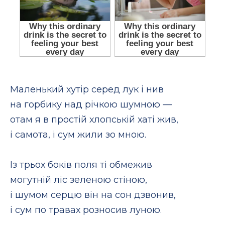
Маленький хутір серед лук і нив
на горбику над річкою шумною —
отам я в простій хлопській хаті жив,
і самота, і сум жили зо мною.
Із трьох боків поля ті обмежив
могутній ліс зеленою стіною,
і шумом серцю він на сон дзвонив,
і сум по травах розносив луною.