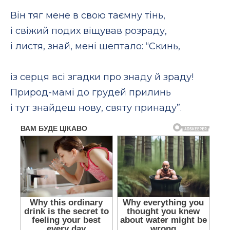
Він тяг мене в свою таємну тінь,
і свіжий подих віщував розраду,
і листя, знай, мені шептало: “Скинь,
із серця всі згадки про знаду й зраду!
Природ-мамі до грудей прилинь
і тут знайдеш нову, святу принаду”.