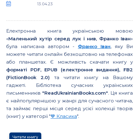
13.04.23
Електронна книга українською мовою
«
Маленький хутір серед лук і нив, Франко Іван
»
була написана автором -
Франко Іван
, яку Ви
можете читати онлайн безкоштовно на телефонах
або планшетах. Є можливість скачати книгу у
форматі PDF, EPUB (електронне видання), FB2
(FictionBook 2.0)
та читати книгу на Вашому
гаджеті. Бібліотека сучасних українських
письменників
"ReadUkrainianBooks.com"
. Ця книга
є найпопулярнішою у жанрі для сучасного читача,
та займає перші місця серед усієї колекції творів
(книг) у категорії "
💙 Класика
".
Читати книгу