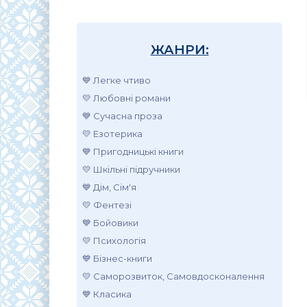
ЖАНРИ:
💙 Легке чтиво
💛 Любовні романи
💙 Сучасна проза
💛 Езотерика
💙 Пригодницькі книги
💛 Шкільні підручники
💙 Дім, Сім'я
💛 Фентезі
💙 Бойовики
💛 Психологія
💙 Бізнес-книги
💛 Саморозвиток, Самовдосконалення
💙 Класика