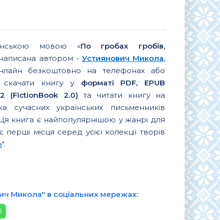
аїнською мовою «
По гробах гробів,
 написана автором -
Устиянович Микола
,
нлайн безкоштовно на телефонах або
ь скачати книгу у
форматі PDF, EPUB
 (FictionBook 2.0)
та читати книгу на
ка сучасних українських письменників
 Ця книга є найпопулярнішою у жанрі для
є перші місця серед усієї колекції творів
а
".
вич Микола" в соціальних мережах: