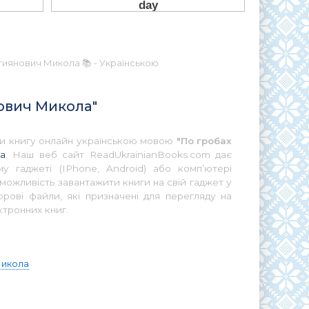
стиянович Микола 📚 - Українською
нович Микола"
ати книгу онлайн українською мовою
"По гробах
а
. Наш веб сайт ReadUkrainianBooks.com дає
у гаджеті (IPhone, Android) або комп’ютері
можливість завантажити книги на свій гаджет у
ові файли, які призначені для перегляду на
ктронних книг.
Микола