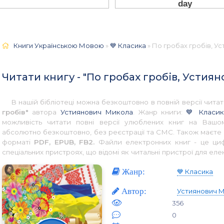
Книги Українською Мовою
»
💙 Класика
» По гробах гробів, У
Читати книгу - "По гробах гробів, Устия
В нашій бібліотеці можна безкоштовно в повній версії чит
гробів"
автора
Устиянович Микола
. Жанр книги:
💙 Класик
можливість читати повні версії улюблених книг на Вашом
абсолютно безкоштовно, без реєстрації та СМС. Також маєте 
форматі
PDF, EPUB, FB2.
Файли електронних книг - це цифр
спеціальних пристроях, що відомі як читальні пристрої для еле
Жанр:
💙 Класика
Автор:
Устиянович 
356
0