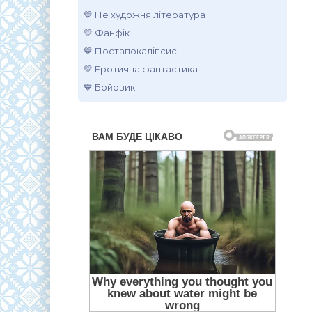
💙 Не художня література
💛 Фанфік
💙 Постапокаліпсис
💛 Еротична фантастика
💙 Бойовик