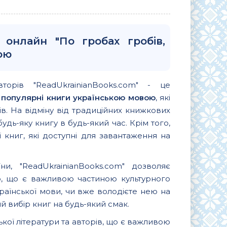
 онлайн "По гробах гробів,
ою
вторів "ReadUkrainianBooks.com" - це
и
популярні книги українською мовою
, які
. На відміну від традиційних книжкових
удь-яку книгу в будь-який час. Крім того,
 книг, які доступні для завантаження на
и, "ReadUkrainianBooks.com" дозволяє
ю, що є важливою частиною культурного
країнської мови, чи вже володієте нею на
 вибір книг на будь-який смак.
ької літератури та авторів, що є важливою