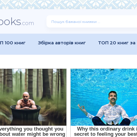
ooks
.com
П 100 книг
Збірка авторів книг
ТОП 20 книг за