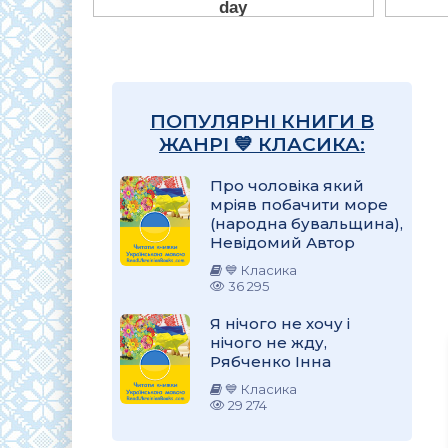
ПОПУЛЯРНІ КНИГИ В
ЖАНРІ 💙 КЛАСИКА:
Про чоловіка який
мріяв побачити море
(народна бувальщина),
Невідомий Автор
💙 Класика
36 295
Я нічого не хочу і
нічого не жду,
Рябченко Інна
💙 Класика
29 274