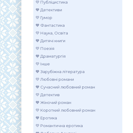
💛 Публіцистика
💙 Детективи
💛 Гумор
💙 Фантастика
💛 Наука, Освіта
💙 Дитячі книги
💛 Поезія
💙 Драматургія
💛 Інше
💙 Зарубіжна література
💛 Любовні романи
💙 Сучасний любовний роман
💛 Детектив
💙 Жіночий роман
💛 Короткий любовний роман
💙 Еротика
💛 Романтична еротика