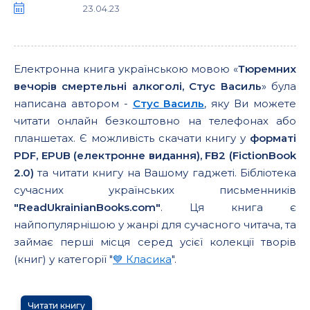
23.04.23
Електронна книга українською мовою «
Тюремних
вечорів смертельні алкоголі, Стус Василь
» була
написана автором -
Стус Василь
, яку Ви можете
читати онлайн безкоштовно на телефонах або
планшетах. Є можливість скачати книгу у
форматі
PDF, EPUB (електронне видання), FB2 (FictionBook
2.0)
та читати книгу на Вашому гаджеті. Бібліотека
сучасних українських письменників
"ReadUkrainianBooks.com"
. Ця книга є
найпопулярнішою у жанрі для сучасного читача, та
займає перші місця серед усієї колекції творів
(книг) у категорії "
💙 Класика
".
Читати книгу