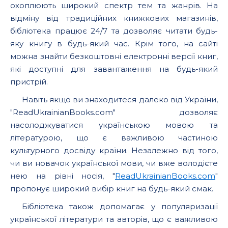
охоплюють широкий спектр тем та жанрів. На
відміну від традиційних книжкових магазинів,
бібліотека працює 24/7 та дозволяє читати будь-
яку книгу в будь-який час. Крім того, на сайті
можна знайти безкоштовні електронні версії книг,
які доступні для завантаження на будь-який
пристрій.
Навіть якщо ви знаходитеся далеко від України,
"ReadUkrainianBooks.com" дозволяє
насолоджуватися українською мовою та
літературою, що є важливою частиною
культурного досвіду країни. Незалежно від того,
чи ви новачок української мови, чи вже володієте
нею на рівні носія, "
ReadUkrainianBooks.com
"
пропонує широкий вибір книг на будь-який смак.
Бібліотека також допомагає у популяризації
української літератури та авторів, що є важливою