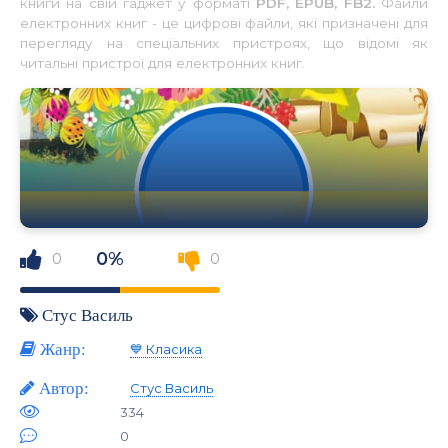
книги на свій гаджет у форматі
PDF, EPUB, FB2.
Файли
електронних книг - це цифрові файли, які призначені для
перегляду на спеціальних пристроях, що відомі як
читальні пристрої для електронних книг.
0%
0
0
Стус Василь
Жанр:
💙 Класика
Автор:
Стус Василь
334
0