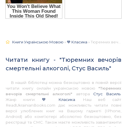
Книги Українською Мовою
»
💙 Класика
» Тюремних вечорів смертельні алкоголі, Стус Василь 📚 - Українською
Читати книгу - "Тюремних вечорів
смертельні алкоголі, Стус Василь"
В нашій бібліотеці можна безкоштовно в повній версії
читати книгу онлайн українською мовою
"Тюремних
вечорів смертельні алкоголі"
автора
Стус Василь
.
Жанр книги:
💙 Класика
. Наш веб сайт
ReadUkrainianBooks.com дає можливість читати повні
версії улюблених книг на Вашому гаджеті (IPhone,
Android) або комп’ютері абсолютно безкоштовно, без
реєстрації та СМС. Також маєте можливість завантажити