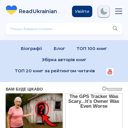
ReadUkrainian
Books
.com
Увійти
Біографії
Блог
ТОП 100 книг
Збірка авторів книг
ТОП 20 книг за рейтингом читачів