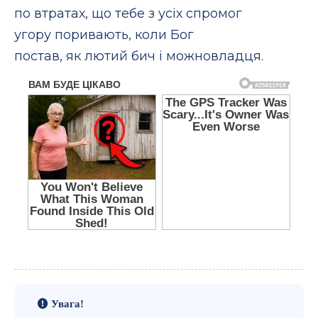
по втратах, що тебе з усіх спромог
угору поривають, коли Бог
постав, як лютий бич і можновладця.
Увага!