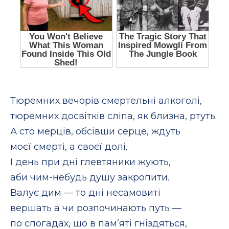
Тюремних вечорів смертельні алкоголі,
тюремних досвітків сліпа, як близна, ртуть.
А сто мерців, обсівши серце, ждуть
моєї смерті, а своєї долі.
І день при дні глевтяники жують,
аби чим-небудь душу закропити.
Валує дим — то дні несамовиті
вершать а чи розпочинають путь —
по спогадах, що в пам’яті гніздяться,