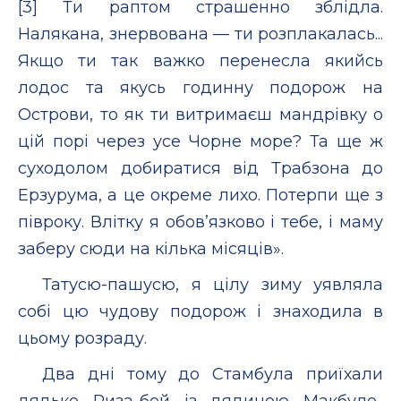
[3] Ти раптом страшенно зблідла.
Налякана, знервована — ти розплакалась...
Якщо ти так важко перенесла якийсь
лодос та якусь годинну подорож на
Острови, то як ти витримаєш мандрівку о
цій порі через усе Чорне море? Та ще ж
суходолом добиратися від Трабзона до
Ерзурума, а це окреме лихо. Потерпи ще з
півроку. Влітку я обов’язково і тебе, і маму
заберу сюди на кілька місяців».
Татусю-пашусю, я цілу зиму уявляла
собі цю чудову подорож і знаходила в
цьому розраду.
Два дні тому до Стамбула приїхали
дядько Риза-бей із дядиною Макбуле-