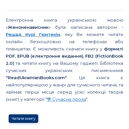
Електронна книга українською мовою
«
Женоненависник
» була написана автором -
Решад Нурі Гюнтекін
, яку Ви можете читати
онлайн безкоштовно на телефонах або
планшетах. Є можливість скачати книгу у
форматі
PDF, EPUB (електронне видання), FB2 (FictionBook
2.0)
та читати книгу на Вашому гаджеті. Бібліотека
сучасних українських письменників
"ReadUkrainianBooks.com"
. Ця книга є
найпопулярнішою у жанрі для сучасного читача, та
займає перші місця серед усієї колекції творів
(книг) у категорії "
💙 Сучасна проза
".
Читати книгу