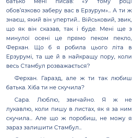
батько мені писав: «У тому році
обов’язково заберу вас в Ерзурум»... А ти ж
знаєш, який він упертий... Військовий, звик,
що як він сказав, так і буде. Мені ще з
минулої осені це прямо пеком пекло,
Ферхан. Що б я робила цього літа в
Ерзурумі, та ще й в найкращу пору, коли
весь Стамбул розважається?
Ферхан. Гаразд, але ж ти так любиш
батька. Хіба ти не скучила?
Сара. Люблю, звичайно. Я ж не
лукавлю, коли пишу в листах, як я за ним
скучила... Але що ж поробиш, не можу я
зараз залишити Стамбул...