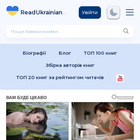
ReadUkrainian
Books
.com
Увійти
Біографії
Блог
ТОП 100 книг
Збірка авторів книг
ТОП 20 книг за рейтингом читачів