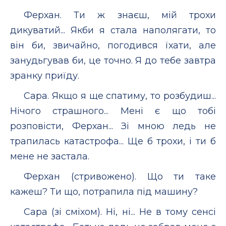
Ферхан. Ти ж знаєш, мій трохи
дикуватий... Якби я стала наполягати, то
він би, звичайно, погодився їхати, але
занудьгував би, це точно. Я до тебе завтра
зранку приїду.
Сара. Якщо я ще спатиму, то розбудиш...
Нічого страшного... Мені є що тобі
розповісти, Ферхан... Зі мною ледь не
трапилась катастрофа... Ще б трохи, і ти б
мене не застала.
Ферхан (стривожено). Що ти таке
кажеш? Ти що, потрапила під машину?
Сара (зі сміхом). Ні, ні... Не в тому сенсі