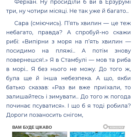
Ферхан. Ну просиділи б ви в Ерзурумі
три, ну чотири місяці. Не так уже й багато...
Сара (сміючись). П’ять хвилин — це теж
небагато, правда? А спробуй-но скажи
рибі: «Випірни з моря на п’ять хвилин —
посидимо на пляжі... А потім знову
повернешся!..» Я в Стамбулі — мов та риба
в морі... Я без нього не можу. До того ж,
була ще й інша небезпека. А що, якби
батько сказав: «Раз ви вже приїхали, то
залишайтесь і зимувати... До того ж погода
починає псуватися». І що б я тоді робила?
Дороги позаносить снігом,