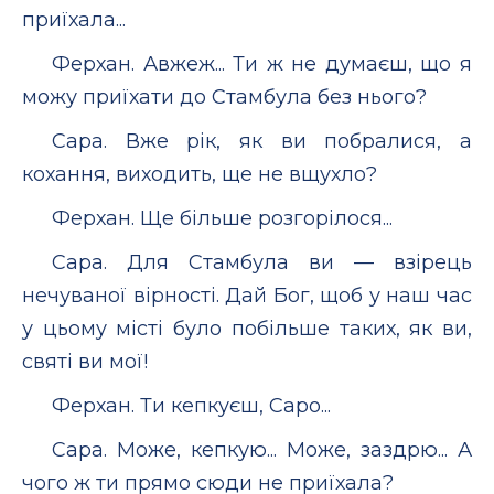
приїхала...
Ферхан. Авжеж... Ти ж не думаєш, що я
можу приїхати до Стамбула без нього?
Сара. Вже рік, як ви побралися, а
кохання, виходить, ще не вщухло?
Ферхан. Ще більше розгорілося...
Сара. Для Стамбула ви — взірець
нечуваної вірності. Дай Бог, щоб у наш час
у цьому місті було побільше таких, як ви,
святі ви мої!
Ферхан. Ти кепкуєш, Capo...
Capa. Може, кепкую... Може, заздрю... А
чого ж ти прямо сюди не приїхала?