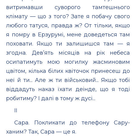
витримавши суворого тамтешнього
клімату — що з того? Зате я побачу свого
любого татуся, правда ж? От тільки, якщо
я помру в Ерзурумі, мене доведеться там
поховати. Якщо ти залишишся там — я
згодна. Дев’ять місяців на рік небеса
осипатимуть мою могилку жасминовим
цвітом, кілька білих квіточок принесеш до
неї й ти... Але ж ти військовий... Якщо тобі
віддадуть наказ їхати деінде, що я тоді
робитиму? І далі в тому ж дусі...
II
Сара. Покликати до телефону Сару-
ханим? Так, Сара — це я.