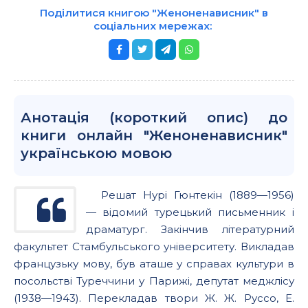
Поділитися книгою "Женоненависник" в
соціальних мережах:
Анотація (короткий опис) до
книги онлайн "Женоненависник"
українською мовою
Решат Нурі Гюнтекін (1889—1956)
— відомий турецький письменник і
драматург. Закінчив літературний
факультет Стамбульського університету. Викладав
французьку мову, був аташе у справах культури в
посольстві Туреччини у Парижі, депутат меджлісу
(1938—1943). Перекладав твори Ж. Ж. Руссо, Е.