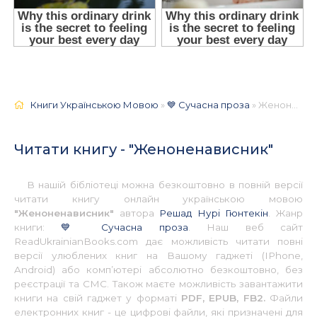
Книги Українською Мовою
»
💙 Сучасна проза
» Женоненависник 📚 - Українською
Читати книгу - "Женоненависник"
В нашій бібліотеці можна безкоштовно в повній версії
читати книгу онлайн українською мовою
"Женоненависник"
автора
Решад Нурі Гюнтекін
. Жанр
книги:
💙 Сучасна проза
. Наш веб сайт
ReadUkrainianBooks.com дає можливість читати повні
версії улюблених книг на Вашому гаджеті (IPhone,
Android) або комп’ютері абсолютно безкоштовно, без
реєстрації та СМС. Також маєте можливість завантажити
книги на свій гаджет у форматі
PDF, EPUB, FB2.
Файли
електронних книг - це цифрові файли, які призначені для