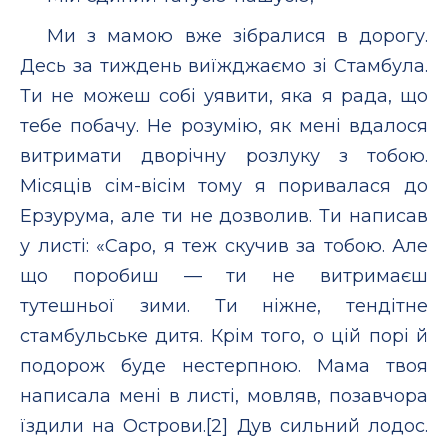
Ми з мамою вже зібралися в дорогу.
Десь за тиждень виїжджаємо зі Стамбула.
Ти не можеш собі уявити, яка я рада, що
тебе побачу. Не розумію, як мені вдалося
витримати дворічну розлуку з тобою.
Місяців сім-вісім тому я поривалася до
Ерзурума, але ти не дозволив. Ти написав
у листі: «Саро, я теж скучив за тобою. Але
що поробиш — ти не витримаєш
тутешньої зими. Ти ніжне, тендітне
стамбульське дитя. Крім того, о цій порі й
подорож буде нестерпною. Мама твоя
написала мені в листі, мовляв, позавчора
їздили на Острови.[2] Дув сильний лодос.