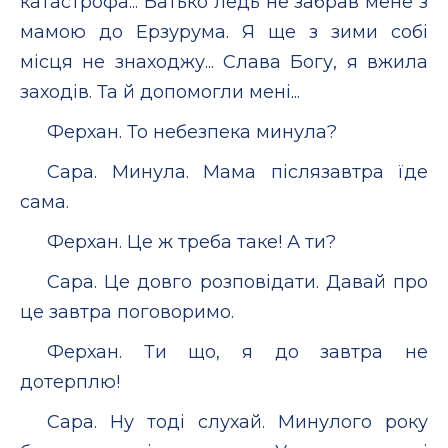
катастрофа... Батько ледь не забрав мене з
мамою до Ерзурума. Я ще з зими собі
місця не знаходжу... Слава Богу, я вжила
заходів. Та й допомогли мені...
Ферхан. То небезпека минула?
Сара. Минула. Мама післязавтра їде
сама.
Ферхан. Це ж треба таке! А ти?
Сара. Це довго розповідати. Давай про
це завтра поговоримо.
Ферхан. Ти що, я до завтра не
дотерплю!
Сара. Ну тоді слухай. Минулого року