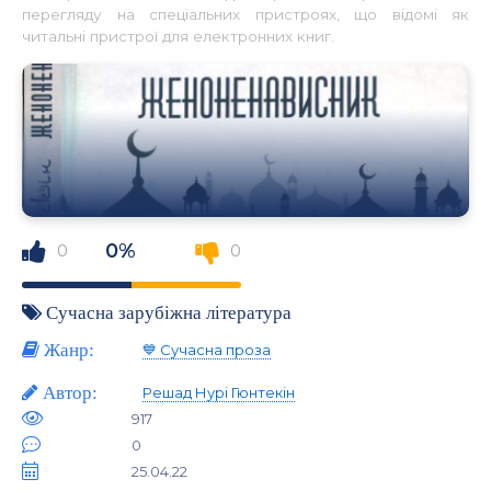
перегляду на спеціальних пристроях, що відомі як
читальні пристрої для електронних книг.
0%
0
0
Сучасна зарубіжна література
Жанр:
💙 Сучасна проза
Автор:
Решад Нурі Гюнтекін
917
0
25.04.22