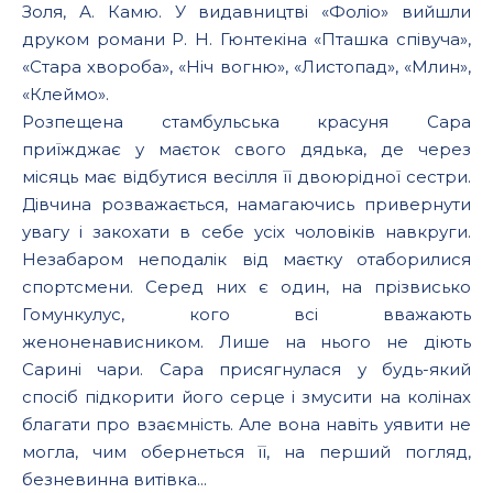
Золя, А. Камю. У видавництві «Фоліо» вийшли
друком романи Р. Н. Гюнтекіна «Пташка співуча»,
«Стара хвороба», «Ніч вогню», «Листопад», «Млин»,
«Клеймо».
Розпещена стамбульська красуня Сара
приїжджає у маєток свого дядька, де через
місяць має відбутися весілля її двоюрідної сестри.
Дівчина розважається, намагаючись привернути
увагу і закохати в себе усіх чоловіків навкруги.
Незабаром неподалік від маєтку отаборилися
спортсмени. Серед них є один, на прізвисько
Гомункулус, кого всі вважають
женоненависником. Лише на нього не діють
Сарині чари. Сара присягнулася у будь-який
спосіб підкорити його серце і змусити на колінах
благати про взаємність. Але вона навіть уявити не
могла, чим обернеться її, на перший погляд,
безневинна витівка...