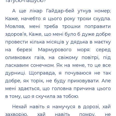
татусю-пашусю?
А ще лікар Гайдар-бей утнув номер;
Каже, начебто я цього року трохи схудла.
Мовляв, мені треба трошки поправити
здоров’я, Каже, що мені було б дуже добре
провести кілька місяців у дядька в маєтку
на березі Мармурового моря: серед
оливкових гаїв, на свіжому повітрі, під
ласкавим сонечком. Як на мене, то це все
дурниці. Щоправда, я почуваюся не так
добре, як торік, не буду приховувати. Але
мені здається, що головна причина цього
в тому, що я скучила за тобою.
Нехай навіть я намучуся в дорозі, хай
захворію, хай навіть помру, не