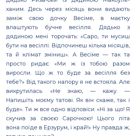
ханим. Десь через місяць вони видають
заміж свою дочку Весіме, в маєтку
влаштують бучне весілля. Дядько з
дядиною мені торочать: «Саро, ти мусиш
бути на весіллі. Відпочинеш кілька місяців,
та й клімат зміниш». А Весіме — так та
просто ридає: «Ми ж із тобою разом
виросли. Що ж то буде за весілля без
тебе?» Від такого напору я не встояла. Але
викрутилась. «Не знаю, — кажу. —
Напишіть моєму татові. Як він скаже, так і
буде». Ти ж все одно відповіси: «Ні за що! Я
скучив за своєю Сарочкою! Цього літа
вона поїде в Ерзурум, і край!» Ну правда ж,