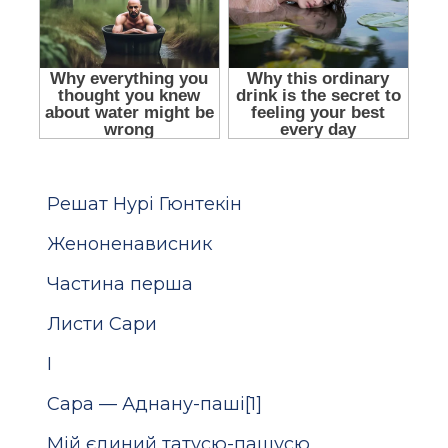
Решат Нурі Гюнтекін
Женоненависник
Частина перша
Листи Сари
I
Сара — Аднану-паші[1]
Мій єдиний татусю-пашусю,