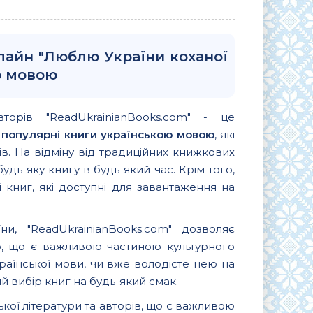
нлайн "Люблю України коханої
ю мовою
вторів "ReadUkrainianBooks.com" - це
и
популярні книги українською мовою
, які
. На відміну від традиційних книжкових
удь-яку книгу в будь-який час. Крім того,
 книг, які доступні для завантаження на
и, "ReadUkrainianBooks.com" дозволяє
ю, що є важливою частиною культурного
країнської мови, чи вже володієте нею на
 вибір книг на будь-який смак.
ької літератури та авторів, що є важливою