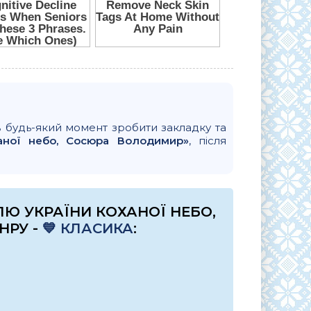
в будь-який момент зробити закладку та
аної небо, Сосюра Володимир»
, після
Ю УКРАЇНИ КОХАНОЇ НЕБО,
НРУ -
💙 КЛАСИКА
: