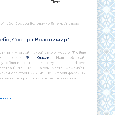
ої небо, Сосюра Володимир 📚 - Українською
 небо, Сосюра Володимир"
итати книгу онлайн українською мовою
"Люблю
Жанр книги:
💙 Класика
. Наш веб сайт
ї улюблених книг на Вашому гаджеті (IPhone,
еєстрації та СМС. Також маєте можливість
айли електронних книг - це цифрові файли, які
як читальні пристрої для електронних книг.
димир