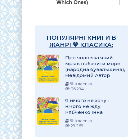
ПОПУЛЯРНІ КНИГИ В
ЖАНРІ 💙 КЛАСИКА:
Про чоловіка який
мріяв побачити море
(народна бувальщина),
Невідомий Автор
💙 Класика
36 294
Я нічого не хочу і
нічого не жду,
Рябченко Інна
💙 Класика
29 269