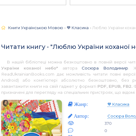
Книги Українською Мовою
»
💙 Класика
» Люблю України кохан
Читати книгу - "Люблю України коханої
В нашій бібліотеці можна безкоштовно в повній версії ч
України коханої небо"
автора
Сосюра Володимир
. 
ReadUkrainianBooks.com дає можливість читати повні версі
Android) або комп’ютері абсолютно безкоштовно, без р
завантажити книги на свій гаджет у форматі
PDF, EPUB, FB2.
Ф
призначені для перегляду на спеціальних пристроях, що відомі 
Жанр:
💙 Класика
Автор:
Сосюра Воло
370
0