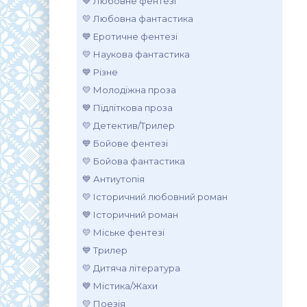
💙 Любовне фентезі
💛 Любовна фантастика
💙 Еротичне фентезі
💛 Наукова фантастика
💙 Різне
💛 Молодіжна проза
💙 Підліткова проза
💛 Детектив/Трилер
💙 Бойове фентезі
💛 Бойова фантастика
💙 Антиутопія
💛 Історичний любовний роман
💙 Історичний роман
💛 Міське фентезі
💙 Трилер
💛 Дитяча література
💙 Містика/Жахи
💛 Поезія