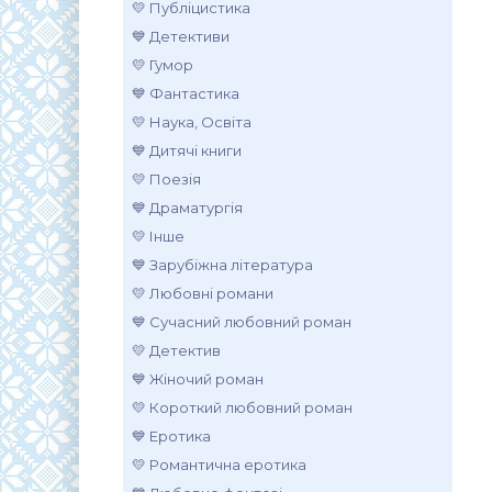
💛 Публіцистика
💙 Детективи
💛 Гумор
💙 Фантастика
💛 Наука, Освіта
💙 Дитячі книги
💛 Поезія
💙 Драматургія
💛 Інше
💙 Зарубіжна література
💛 Любовні романи
💙 Сучасний любовний роман
💛 Детектив
💙 Жіночий роман
💛 Короткий любовний роман
💙 Еротика
💛 Романтична еротика