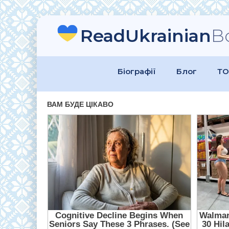
ReadUkrainian
B
Біографії
Блог
ТО