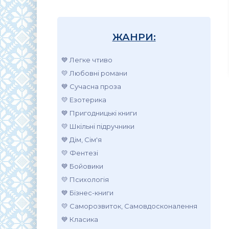
ЖАНРИ:
💙 Легке чтиво
💛 Любовні романи
💙 Сучасна проза
💛 Езотерика
💙 Пригодницькі книги
💛 Шкільні підручники
💙 Дім, Сім'я
💛 Фентезі
💙 Бойовики
💛 Психологія
💙 Бізнес-книги
💛 Саморозвиток, Самовдосконалення
💙 Класика