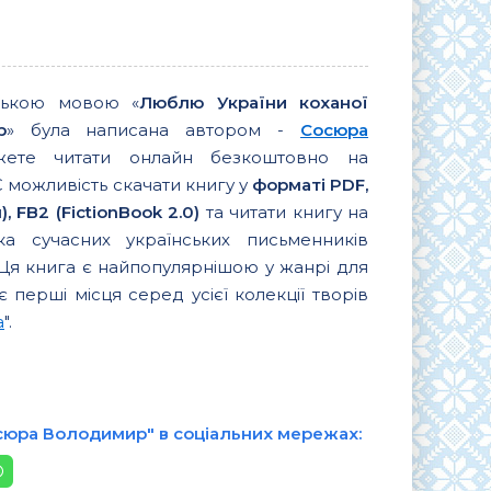
нською мовою «
Люблю України коханої
р
» була написана автором -
Сосюра
ете читати онлайн безкоштовно на
 можливість скачати книгу у
форматі PDF,
 FB2 (FictionBook 2.0)
та читати книгу на
ка сучасних українських письменників
 Ця книга є найпопулярнішою у жанрі для
є перші місця серед усієї колекції творів
а
".
осюра Володимир" в соціальних мережах: