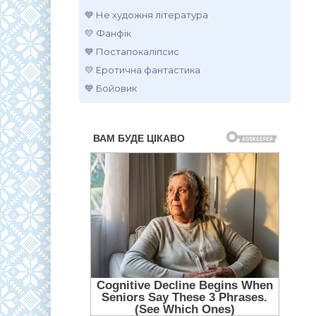
💙 Не художня література
💛 Фанфік
💙 Постапокаліпсис
💛 Еротична фантастика
💙 Бойовик