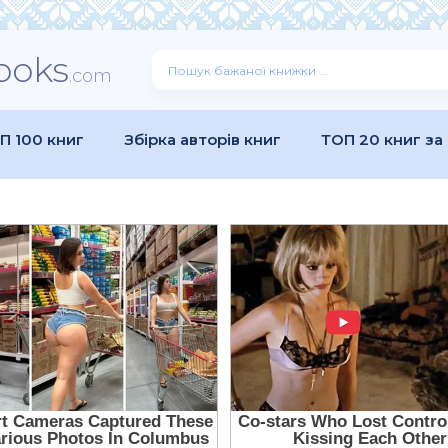
ooks
.com
П 100 книг
Збірка авторів книг
ТОП 20 книг за