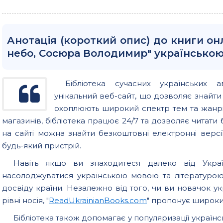
Анотація (короткий опис) до книги о
небо, Сосюра Володимир" українсько
Бібліотека сучасних українських а
унікальний веб-сайт, що дозволяє знайт
охоплюють широкий спектр тем та жанрів
магазинів, бібліотека працює 24/7 та дозволяє читати б
на сайті можна знайти безкоштовні електронні версії
будь-який пристрій.
Навіть якщо ви знаходитеся далеко від Україн
насолоджуватися українською мовою та літературо
досвіду країни. Незалежно від того, чи ви новачок у
рівні носія, "
ReadUkrainianBooks.com
" пропонує широкий
Бібліотека також допомагає у популяризації українс