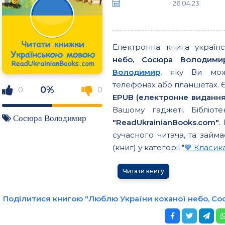
26.04.23
Електронна книга украї
небо, Сосюра Володими
Володимир
, яку Ви мож
телефонах або планшетах. Є
0%
0
0
EPUB (електронне видання),
Вашому гаджеті. Бібліоте
Сосюра Володимир
"ReadUkrainianBooks.com"
.
сучасного читача, та займа
(книг) у категорії "
💙 Класик
Читати книгу
Поділитися книгою "Люблю України коханої небо, С