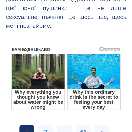
цієї юної пушинки. І це не лише
сексуальне тяжіння, це щось іще, щось
мені незнайоме…
1
2
...
66