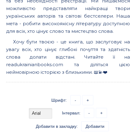
та без необхідності реєстрації. Ми пишаємося
можливістю представляти найкращі твори
українських авторів та світові бестселери. Наша
мета - робити високоякісну літературу доступною
для всіх, хто цінує слово та мистецтво слова.
Хочу бути твоєю - це книга, що заслуговує на
увагу всіх, хто цінує глибокі почуття та здатність
слова долати відстані. Читайте її на
readukrainianbooks.com та діліться цією
неймовірною історією з близькими. 📖💫❤️
Шрифт:
-
+
Інтервал:
-
+
Добавити в закладку:
Добавити