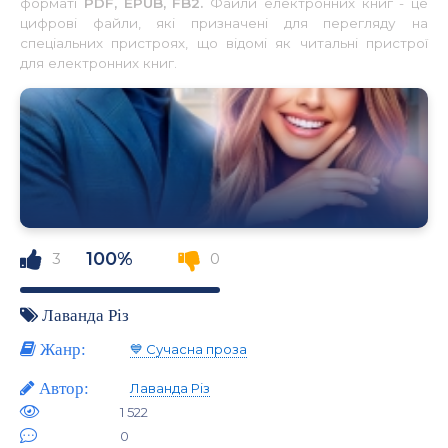
форматі
PDF, EPUB, FB2.
Файли електронних книг - це
цифрові файли, які призначені для перегляду на
спеціальних пристроях, що відомі як читальні пристрої
для електронних книг.
100%
3
0
Лаванда Різ
Жанр:
💙 Сучасна проза
Автор:
Лаванда Різ
1 522
0