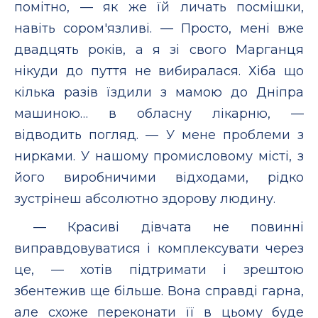
помітно, — як же їй личать посмішки,
навіть сором'язливі. — Просто, мені вже
двадцять років, а я зі свого Марганця
нікуди до пуття не вибиралася. Хіба що
кілька разів їздили з мамою до Дніпра
машиною… в обласну лікарню, —
відводить погляд. — У мене проблеми з
нирками. У нашому промисловому місті, з
його виробничими відходами, рідко
зустрінеш абсолютно здорову людину.
— Красиві дівчата не повинні
виправдовуватися і комплексувати через
це, — хотів підтримати і зрештою
збентежив ще більше. Вона справді гарна,
але схоже переконати її в цьому буде