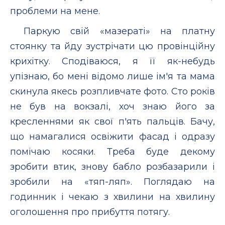
проблеми на мене.
Паркую свій «мазераті» на платну
стоянку та йду зустрічати цю провінційну
крихітку. Сподіваюся, я її як-небудь
упізнаю, бо мені відомо лише ім'я та мама
скинула якесь розпливчате фото. Сто років
не був на вокзалі, хоч знаю його за
кресленнями як свої п'ять пальців. Бачу,
що намагалися освіжити фасад і одразу
помічаю косяки. Треба буде декому
зробити втик, знову бабло розбазарили і
зробили на «тяп-ляп». Поглядаю на
годинник і чекаю з хвилини на хвилину
оголошення про прибуття потягу.