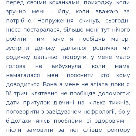
перед своїми коханками, приходжу, коли
зручно мені і йду, коли вважаю за
потрібне. Напруження скинув, сьогодні
Інеса постаралася, більше мені тут нічого
робити. Тим паче я пообіцяв матері
зустріти доньку дальньої родички чи
родичку дальньої подруги, у мене мало
голова не вибухнула, коли мама
намагалася мені пояснити хто кому
доводиться. Вона з мене не злізла доки я
їй тричі клятвено не пообіцяв допомогти:
дати притулок дівчині на кілька тижнів,
поговорити з завідувачем нефрології, бо у
бідолахи якісь проблеми зі здоров'ям і
після замовити за неї слівце ректору