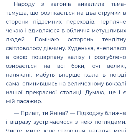
Народу з вагонів вивалила тьма-
тьмуща, що розтікається на два струмки в
сторони підземних переходів. Терпляче
чекаю і вдивляюся в обличчя метушливих
людей. Помічаю осторонь тендітну
світловолосу дівчину. Худенька, вчепилася
в свою пошарпану валізу і розгублено
озирається на всі боки, очі великі,
налякані, мабуть вперше їхала в поїзді
сама, опинившись на величезному вокзалі
нашої прекрасної столиці. Думаю, це і є
мій пасажир.
— Привіт, ти Яніна? — Підходжу ближче
і відразу зустрічаємося з нею поглядами.
Чисте, миле, юне створіння, нагадує мені