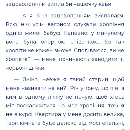
задоволенням випив би чашечку кави.
— А я б із задоволенням виспалася.
Всю ніч усім вагоном слухали хропіння
однієї милої бабусі. Напевно, у минулому
вона була оперною співачкою, бо так
хропіти не кожен зможе. Сподіваюся, ви не
хропете? — мене починають заводити її
червоні щічки.
— Яніно, невже я такий старий, щоб
мене називати на ви? ...Річ у тому, що я ні з
ким в одному ліжку не ночую, щоб хтось
міг поскаржитися на моє хропіння, тож я
не в курсі. Квартира у мене досить велика,
твоя кімната буде далеко від моєї спальні,