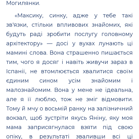
Могилянки.
«Максику, синку, адже у тебе такі
зв'язки, стільки впливових знайомих, які
будуть раді зробити послугу головному
архітектору» — досі у вухах лунають ці
мамині слова. Вона страшенно пишається
тим, чого я досяг і навіть живучи зараз в
Іспанії, не втомлюється хвалитися своїм
єдиним сином усім знайомим і
малознайомим. Вона у мене не ідеальна,
але я її люблю, тож не зміг відмовити.
Тому й мчу о восьмій ранку на залізничний
вокзал, щоб зустріти якусь Яніну, яку моя
мама заприсягнулася взяти під свою
опіку, в результаті зваливши всі ці