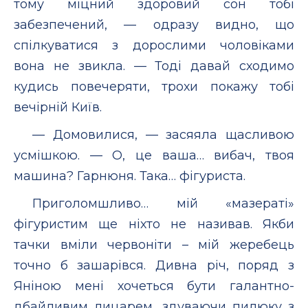
тому міцний здоровий сон тобі
забезпечений, — одразу видно, що
спілкуватися з дорослими чоловіками
вона не звикла. — Тоді давай сходимо
кудись повечеряти, трохи покажу тобі
вечірній Київ.
— Домовилися, — засяяла щасливою
усмішкою. — О, це ваша… вибач, твоя
машина? Гарнюня. Така… фігуриста.
Приголомшливо… мій «мазераті»
фігуристим ще ніхто не називав. Якби
тачки вміли червоніти – мій жеребець
точно б зашарівся. Дивна річ, поряд з
Яніною мені хочеться бути галантно-
дбайливим лицарем, здуваючи пилюку з