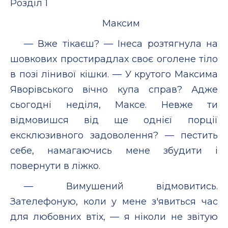
Розділ 1
Максим
— Вже тікаєш? — Інеса розтягнула на
шовкових простирадлах своє оголене тіло
в позі лінивої кішки. — У крутого Максима
Яворівського вічно купа справ? Адже
сьогодні неділя, Максе. Невже ти
відмовишся від ще однієї порції
ексклюзивного задоволення? — пестить
себе, намагаючись мене збудити і
повернути в ліжко.
— Вимушений відмовитись.
Зателефоную, коли у мене з'явиться час
для любовних втіх, — я ніколи не звітую