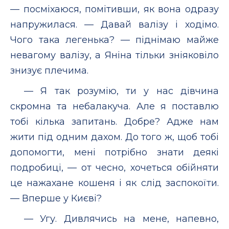
— посміхаюся, помітивши, як вона одразу
напружилася. — Давай валізу і ходімо.
Чого така легенька? — піднімаю майже
невагому валізу, а Яніна тільки зніяковіло
знизує плечима.
— Я так розумію, ти у нас дівчина
скромна та небалакуча. Але я поставлю
тобі кілька запитань. Добре? Адже нам
жити під одним дахом. До того ж, щоб тобі
допомогти, мені потрібно знати деякі
подробиці, — от чесно, хочеться обійняти
це нажахане кошеня і як слід заспокоїти.
— Вперше у Києві?
— Угу. Дивлячись на мене, напевно,