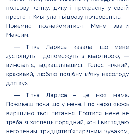
польову квітку, дику і прекрасну у своїй
простоті. Кивнула і відразу почервоніла. —
Приємно познайомитися. Мене звати
Максим.
— Тітка Лариса казала, що мене
зустрінуть і допоможуть з квартирою, —
вимовляє, відкашлявшись. Голос ніжний,
красивий, люблю подібну м'яку насолоду
для вух.
— Тітка Лариса – це моя мама.
Поживеш поки що у мене. І по черзі якось
вирішимо твої питання. Боятися мене не
треба, я хлопець порядний, хоч і виглядаю
неголеним тридцятип’ятирічним чуваком,