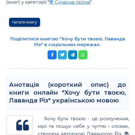
(книг) у категорії "
💙 Сучасна проза
".
Читати книгу
Поділитися книгою "Хочу бути твоєю, Лаванда
Різ" в соціальних мережах:
Анотація (короткий опис) до
книги онлайн "Хочу бути твоєю,
Лаванда Різ" українською мовою
Хочу бути твоєю - це розлучення,
мрії та пошук себе у чуттях і словах,
створені авторкою Лавандою Різ. 📚