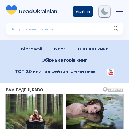
ReadUkrainian
Books
.com
Увійти
Біографії
Блог
ТОП 100 книг
Збірка авторів книг
ТОП 20 книг за рейтингом читачів