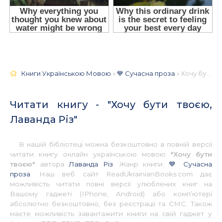
Книги Українською Мовою
»
💙 Сучасна проза
» Хочу бути твоєю, Лаванда Різ 📚 - Українською
Читати книгу - "Хочу бути твоєю,
Лаванда Різ"
В нашій бібліотеці можна безкоштовно в повній версії
читати книгу онлайн українською мовою
"Хочу бути
твоєю"
автора
Лаванда Різ
. Жанр книги:
💙 Сучасна
проза
. Наш веб сайт ReadUkrainianBooks.com дає
можливість читати повні версії улюблених книг на
Вашому гаджеті (IPhone, Android) або комп’ютері
абсолютно безкоштовно, без реєстрації та СМС. Також
маєте можливість завантажити книги на свій гаджет у