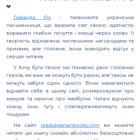
💔
Лаванда Різ
- талановита українська
письменниця, що вразила світ своєю здатністю
виражати глибокі почуття і емоції через слово. Її
творчість відзначена численними нагородами та
призами, але головне, вона знаходить відгук у
серцях читачів.
У Хочу бути твоєю ми пізнаємо двох головних
героїв, які вже не можуть бути разом, але також не
можуть забути один одного. Вони намагаються
віднайти себе в цьому світі, розмірковуючи про
минуле та мріючи про майбутнє. Читачі відчують
кожну їхню тугу і співпереживатимуть їхнім
пошукам.
На сайті
readukrainianbooks.com
ви можете
читати цю книгу онлайн абсолютно безкоштовно