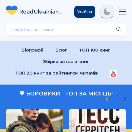
ReadUkrainian
Books
.com
Увійти
Біографії
Блог
ТОП 100 книг
Збірка авторів книг
ТОП 20 книг за рейтингом читачів
💙 БОЙОВИКИ - ТОП ЗА МІСЯЦЬ!