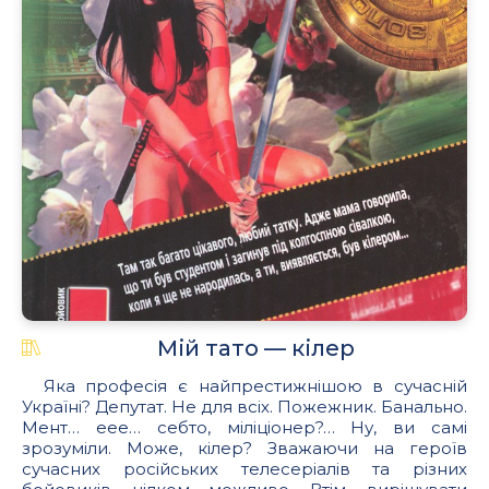
Мій тато — кілер
Яка професія є найпрестижнішою в сучасній
Україні? Депутат. Не для всіх. Пожежник. Банально.
Мент… еее… себто, міліціонер?… Ну, ви самі
зрозуміли. Може, кілер? Зважаючи на героїв
сучасних російських телесеріалів та різних