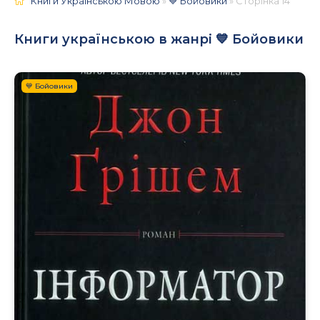
Книги Українською Мовою
»
💙 Бойовики
» Сторінка 14
Книги українською в жанрі 💙 Бойовики
💙 Бойовики