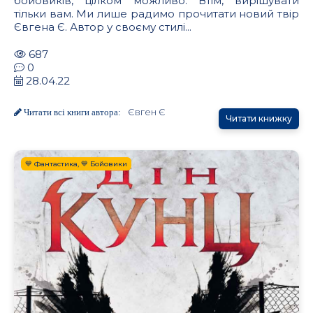
бойовиків, цілком можливо. Втім, вирішувати
тільки вам. Ми лише радимо прочитати новий твір
Євгена Є. Автор у своєму стилі...
687
0
28.04.22
Євген Є
Читати всі книги автора:
Читати книжку
💙 Фантастика, 💙 Бойовики