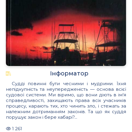
Інформатор
Судді повинні бути чесними і мудрими. Їхня
непідкупність та неупередженість — основа всієї
судової системи. Ми віримо, що вони діють в ім’я
справедливості, захищають права всіх учасників
процесу, карають тих, хто чинить зло, і стежать за
належним дотриманням законів. Та що як суддя
порушує закон і бере хабарі?...
1 261