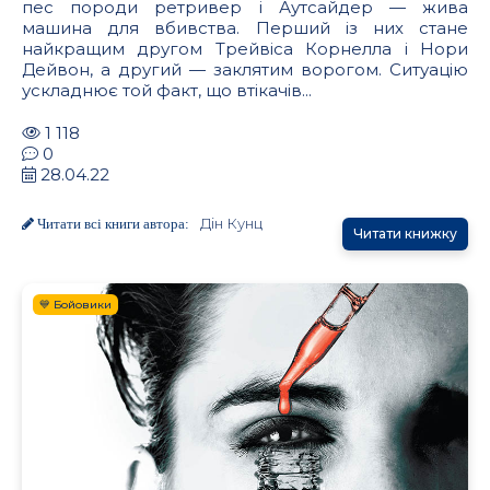
пес породи ретривер і Аутсайдер — жива
машина для вбивства. Перший із них стане
найкращим другом Трейвіса Корнелла і Нори
Дейвон, а другий — заклятим ворогом. Ситуацію
ускладнює той факт, що втікачів...
1 118
0
28.04.22
Дін Кунц
Читати всі книги автора:
Читати книжку
💙 Бойовики