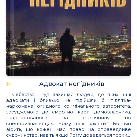
Адвокат негідників
Себастьян Руд захищає людей, до яких інші
адвокати і близько не підійшли б: підлітка-
наркомана, огидного кримінального авторитета,
засудженого до смертної кари; домовласника,
заарештованого за стрілянину по
спецпризначенцях. Чому такі клієнти? Бо він
вірить, що кожен має право на справедливе
судочинство, навіть якщо йому доведеться трохи...