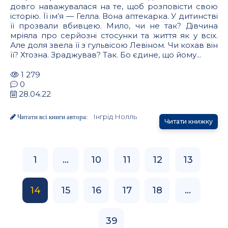
довго наважувалася на те, щоб розповісти свою
історію. Її ім’я — Гелла. Вона аптекарка. У дитинстві
її прозвали вбивцею. Мило, чи не так? Дівчина
мріяла про серйозні стосунки та життя як у всіх.
Але доля звела її з гульвісою Левіном. Чи кохав він
її? Хтозна. Зраджував? Так. Бо єдине, що йому...
1 279
0
28.04.22
Інгрід Нолль
Читати всі книги автора:
Читати книжку
1
...
10
11
12
13
14
15
16
17
18
...
39