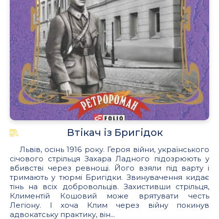
Втікач із Бригідок
Львів, осінь 1916 року. Героя війни, українського
січового стрільця Захара Ладного підозрюють у
вбивстві через ревнощі. Його взяли під варту і
тримають у тюрмі Бригідки. Звинувачення кидає
тінь на всіх добровольців. Захистивши стрільця,
Климентій Кошовий може врятувати честь
Легіону. І хоча Клим через війну покинув
адвокатську практику, він...