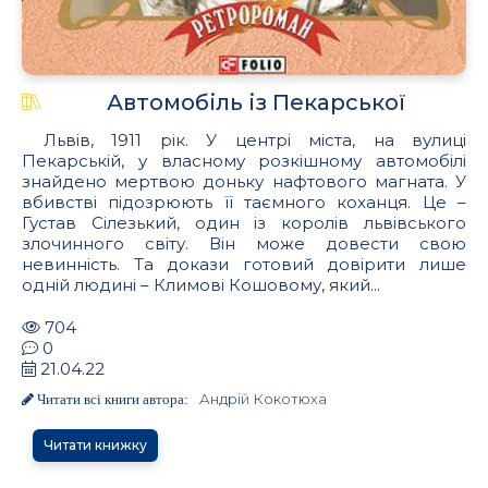
Автомобіль із Пекарської
Львів, 1911 рік. У центрі міста, на вулиці
Пекарській, у власному розкішному автомобілі
знайдено мертвою доньку нафтового магната. У
вбивстві підозрюють її таємного коханця. Це –
Густав Сілезький, один із королів львівського
злочинного світу. Він може довести свою
невинність. Та докази готовий довірити лише
одній людині – Климові Кошовому, який...
704
0
21.04.22
Андрій Кокотюха
Читати всі книги автора:
Читати книжку