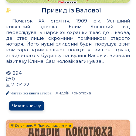
Привид із Валової
Початок ХХ століття, 1909 рік. Успішний
київський адвокат Клим Кошовий від
переслідувань царської охранки тікає до Львова,
де стає лише скромним помічником старого
нотаря. Його нудні злиденні будні порушує візит
комісара кримінальної поліції: у кишені трупа,
знайденого у будинку на вулиці Валовій, виявили
візитівку Клима. Сам чоловік загинув за...
894
0
21.04.22
Андрій Кокотюха
Читати всі книги автора:
Читати книжку
💙 Детективи, 💙 Пригодницькі книги