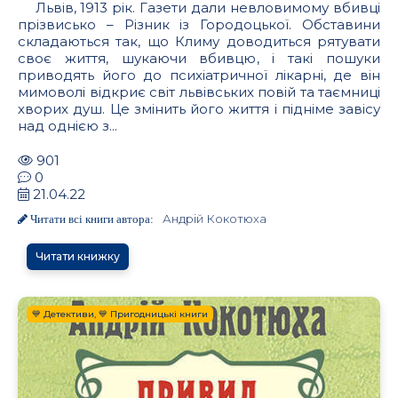
Львів, 1913 рік. Газети дали невловимому вбивці
прізвисько – Різник із Городоцької. Обставини
складаються так, що Климу доводиться рятувати
своє життя, шукаючи вбивцю, і такі пошуки
приводять його до психіатричної лікарні, де він
мимоволі відкриє світ львівських повій та таємниці
хворих душ. Це змінить його життя і підніме завісу
над однією з...
901
0
21.04.22
Андрій Кокотюха
Читати всі книги автора:
Читати книжку
💙 Детективи, 💙 Пригодницькі книги