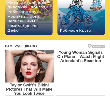
Життя й чудні та
дивовижні пригоди
Робінзона Крузо,
моряка з Йорка,
написані ним
самим, Даніель
Дефо
Робінзон Крузо