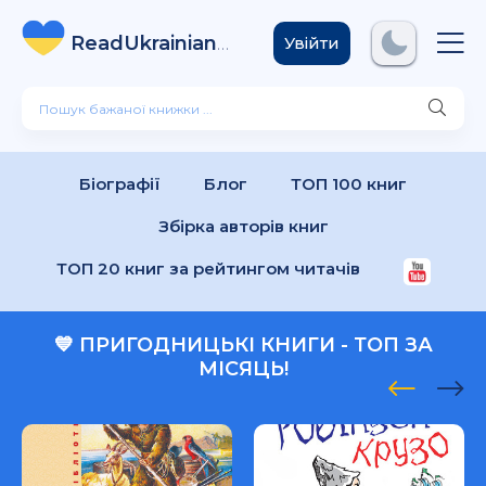
ReadUkrainian
Books
.com
Увійти
Біографії
Блог
ТОП 100 книг
Збірка авторів книг
ТОП 20 книг за рейтингом читачів
💙 ПРИГОДНИЦЬКІ КНИГИ - ТОП ЗА
МІСЯЦЬ!