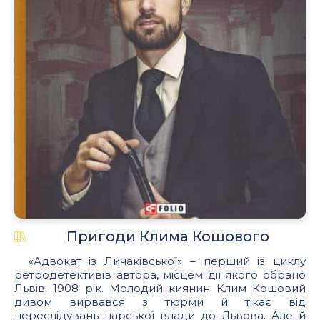
Пригоди Клима Кошового
«Адвокат із Личаківської» – перший із циклу
ретродетективів автора, місцем дії якого обрано
Львів. 1908 рік. Молодий киянин Клим Кошовий
дивом вирвався з тюрми й тікає від
переслідувань царської влади до Львова. Але й