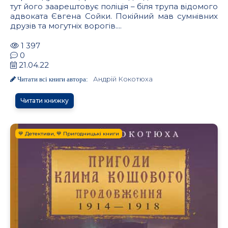
тут його заарештовує поліція – біля трупа відомого
адвоката Євгена Сойки. Покійний мав сумнівних
друзів та могутніх ворогів....
1 397
0
21.04.22
Андрій Кокотюха
Читати всі книги автора:
Читати книжку
💙 Детективи, 💙 Пригодницькі книги