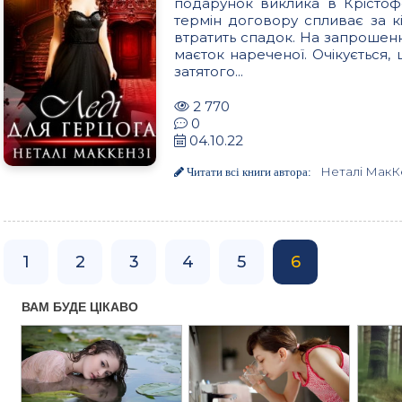
подарунок виклика в Крістоф
термін договору спливає за кі
втратить спадок. На запрошенн
маєток нареченої. Очікується,
затятого...
2 770
0
04.10.22
Неталі МакКе
Читати всі книги автора:
1
2
3
4
5
6