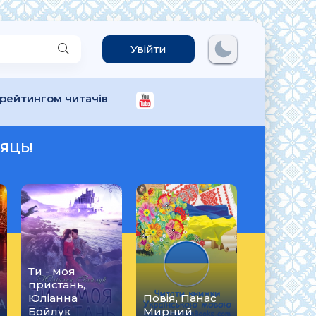
Увійти
 рейтингом читачів
ЯЦЬ!
Ти - моя
пристань,
Юліанна
Повія, Панас
Бойлук
Мирний