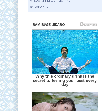
💛 Еротична фантастика
💙 Бойовик