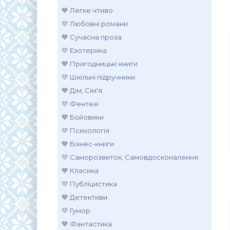
💙 Легке чтиво
💛 Любовні романи
💙 Сучасна проза
💛 Езотерика
💙 Пригодницькі книги
💛 Шкільні підручники
💙 Дім, Сім'я
💛 Фентезі
💙 Бойовики
💛 Психологія
💙 Бізнес-книги
💛 Саморозвиток, Самовдосконалення
💙 Класика
💛 Публіцистика
💙 Детективи
💛 Гумор
💙 Фантастика