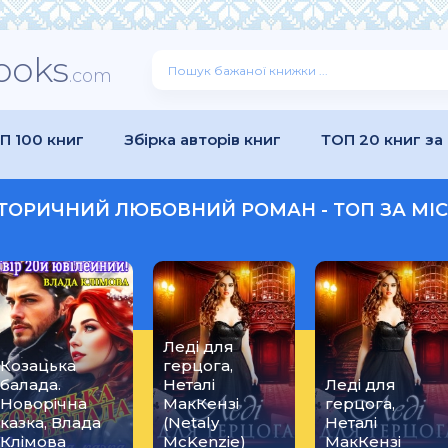
ooks
.com
П 100 книг
Збірка авторів книг
ТОП 20 книг за
ІСТОРИЧНИЙ ЛЮБОВНИЙ РОМАН - ТОП ЗА МІС
Леді для
Козацька
герцога,
балада.
Неталі
Леді для
Новорічна
МакКензі
герцога,
казка, Влада
(Netaly
Неталі
Клімова
McKenzie)
МакКензі