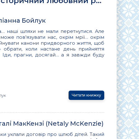
сторичний любовний роман
ліанна Бойлук
а… наші шляхи не мали перетнутися. Але
може пов'язувати нас, окрім мрії… окрім
уйнувати канони придворного життя, щоб
 обрати, коли настане день прийняття
* Іди, прагни, досягай… а я завжди буду
лук
Читати книжку
талі МакКензі (Netaly McKenzie)
тьки уклали договір про шлюб дітей. Такий