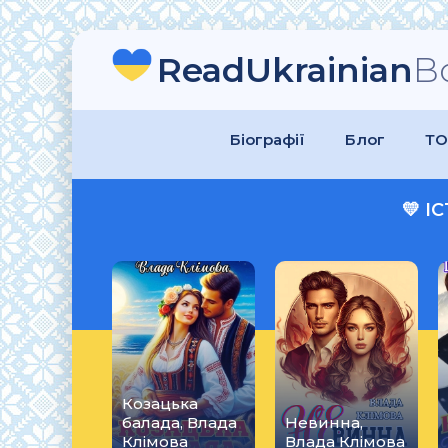
ReadUkrainian
B
Біографії
Блог
ТО
💛 
Козацька
балада, Влада
Невинна,
Клімова
Влада Клімова