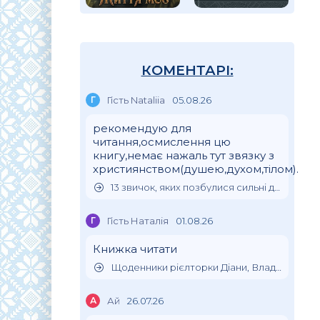
КОМЕНТАРІ:
Г
Гість Nataliia
05.08.26
рекомендую для
читання,осмислення цю
книгу,немає нажаль тут звязку з
християнством(душею,духом,тілом).
13 звичок, яких позбулися сильні духом люди
Г
Гість Наталія
01.08.26
Книжка читати
Щоденники рієлторки Діани, Влада Клімова
А
Ай
26.07.26