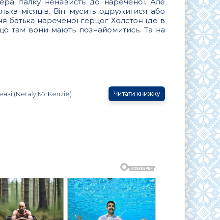
ера палку ненависть до нареченої. Але
лька місяців. Він мусить одружитися або
я батька нареченої герцог Холстон їде в
 що там вони мають познайомитись. Та на
нзі (Netaly McKenzie)
Читати книжку