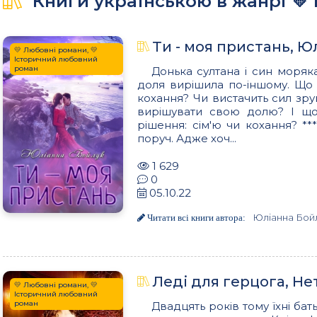
Книги українською в жанрі 💛 І
Ти - моя пристань, Ю
💛 Любовні романи, 💛
Історичний любовний
роман
Донька султана і син моряк
доля вирішила по-іншому. Що 
кохання? Чи вистачить сил зр
вирішувати свою долю? І що
рішення: сім'ю чи кохання? **
поруч. Адже хоч...
1 629
0
05.10.22
Юліанна Бой
Читати всі книги автора:
Леді для герцога, Не
💛 Любовні романи, 💛
Історичний любовний
роман
Двадцять років тому їхні ба