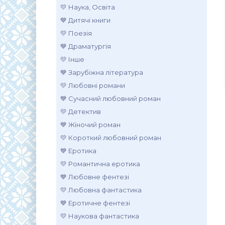
💛 Наука, Освіта
💙 Дитячі книги
💛 Поезія
💙 Драматургія
💛 Інше
💙 Зарубіжна література
💛 Любовні романи
💙 Сучасний любовний роман
💛 Детектив
💙 Жіночий роман
💛 Короткий любовний роман
💙 Еротика
💛 Романтична еротика
💙 Любовне фентезі
💛 Любовна фантастика
💙 Еротичне фентезі
💛 Наукова фантастика