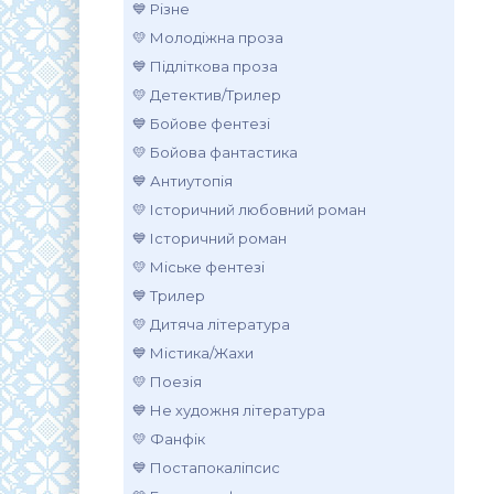
💙 Різне
💛 Молодіжна проза
💙 Підліткова проза
💛 Детектив/Трилер
💙 Бойове фентезі
💛 Бойова фантастика
💙 Антиутопія
💛 Історичний любовний роман
.
💙 Історичний роман
💛 Міське фентезі
💙 Трилер
💛 Дитяча література
💙 Містика/Жахи
💛 Поезія
💙 Не художня література
💛 Фанфік
💙 Постапокаліпсис