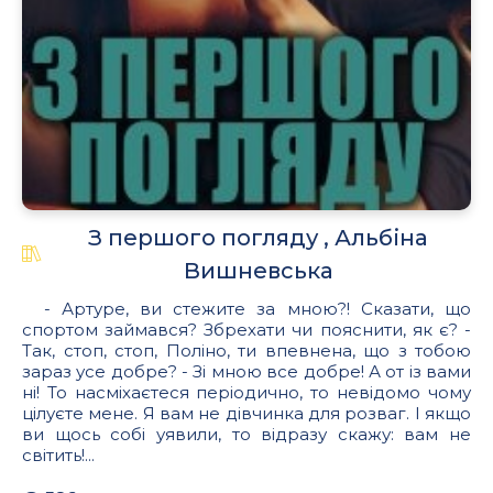
З першого погляду , Альбіна
Вишневська
- Артуре, ви стежите за мною?! Сказати, що
спортом займався? Збрехати чи пояснити, як є? -
Так, стоп, стоп, Поліно, ти впевнена, що з тобою
зараз усе добре? - Зі мною все добре! А от із вами
ні! То насміхаєтеся періодично, то невідомо чому
цілуєте мене. Я вам не дівчинка для розваг. І якщо
ви щось собі уявили, то відразу скажу: вам не
світить!...