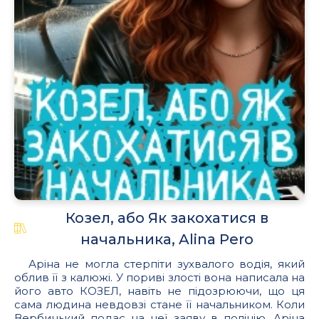
Козел, або Як закохатися в
начальника, Alina Pero
Аріна не могла стерпіти зухвалого водія, який
облив її з калюжі. У пориві злості вона написала на
його авто КОЗЕЛ, навіть не підозрюючи, що ця
сама людина невдовзі стане її начальником. Коли
Вербицький подає на неї заяву в поліцію, Аріна