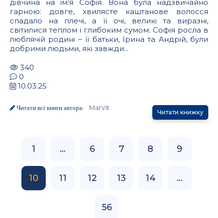
дівчина на ім’я Софія. Вона була надзвичайно
гарною: довге, хвилясте каштанове волосся
спадало на плечі, а її очі, великі та виразні,
світилися теплом і глибоким сумом. Софія росла в
люблячій родині – її батьки, Ірина та Андрій, були
добрими людьми, які завжди...
340
0
10.03.25
MarVit
Читати всі книги автора:
Читати книжку
1
...
6
7
8
9
10
11
12
13
14
...
56