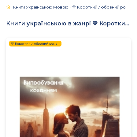
Книги Українською Мовою
»
💛 Короткий любовний роман
»
Книги українською в жанрі 💛 Короткий любовний роман
💛 Короткий любовний роман