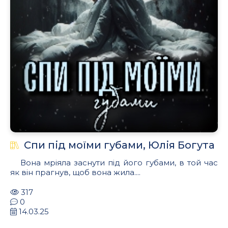
Спи під моїми губами, Юлія Богута
Вона мріяла заснути під його губами, в той час
як він прагнув, щоб вона жила....
317
0
14.03.25