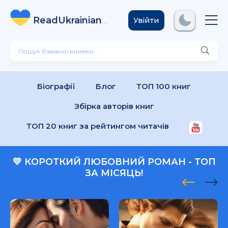
ReadUkrainian
Books
.com
Увійти
Біографії
Блог
ТОП 100 книг
Збірка авторів книг
ТОП 20 книг за рейтингом читачів
💛 КОРОТКИЙ ЛЮБОВНИЙ РОМАН - ТОП
ЗА МІСЯЦЬ!