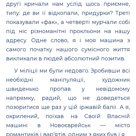
другі кричали нам услід щось приємне,
типу: де ви її відкопали, придурки? Треті
показували «фак», а четверті мурчали собі
під ніс різноманітні прокльони на нашу
адресу. Одне слово, я і моя машина з
самого початку нашого сумісного життя
викликали в людей абсолютний позитив.
У міліції ми були недовго. Зробивши всі
необхідні маніпуляції, художник
швиденько пропав у невідомому
напрямку, радий, що не доведеться
позоритися ще раз у цій іржавій балії. А я,
окрилений, поїхав на Своїй Власній
машині в Новоєврейськ — місто
романтиків і вар'ятів, одним з яких був і я.