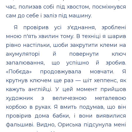
час, полизав собі під хвостом, посміхнувся
сам до себе і заліз під машину.
Я провірив усі з'єднання, зроблені
мною п'ять хвилин тому. В техніці я шарив
рівно настільки, шоби закрутити клеми на
акумуляторі й повернути ключ
запалювання, що успішно й зробив.
«Побєда» продовжувала мовчати. Я
крутнув ключем ще раз — шіт хеппенс, як
кажуть англійці. У цей момент прийшов
художник з величезною металевою
корбою в руках. Я вмить подумав, що він
провірив дома бабки, і вони виявилися
фальшиві. Видно, Ориська підсунула мені