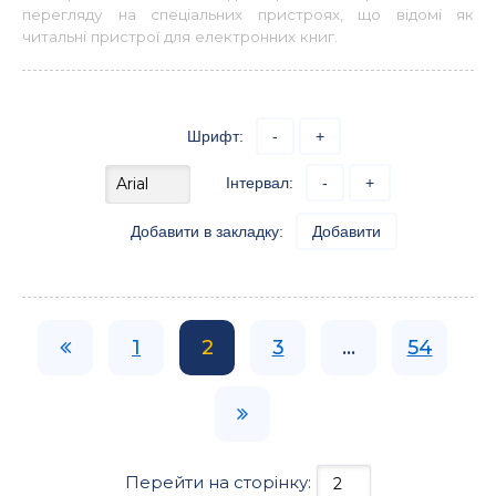
перегляду на спеціальних пристроях, що відомі як
читальні пристрої для електронних книг.
Шрифт:
-
+
Інтервал:
-
+
Добавити в закладку:
Добавити
1
2
3
...
54
Перейти на сторінку: