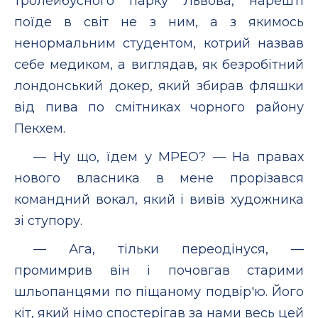
тролейбусного парку Львова, нарешті
поїде в світ не з ним, а з якимось
ненормальним студентом, котрий назвав
себе медиком, а виглядав, як безробітний
лондонський докер, який збирав фляшки
від пива по смітниках чорного району
Пекхем.
— Ну що, їдем у МРЕО? — На правах
нового власника в мене прорізався
командний вокал, який і вивів художника
зі ступору.
— Ага, тільки переодінуся, —
промимрив він і почовгав старими
шльопанцями по піщаному подвір'ю. Його
кіт, який німо спостерігав за нами весь цей