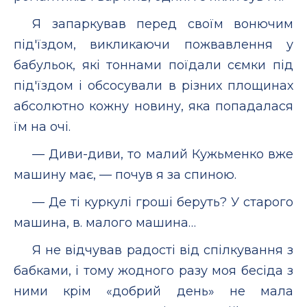
Я запаркував перед своїм вонючим
під'їздом, викликаючи пожвавлення у
бабульок, які тоннами поїдали сємки під
під'їздом і обсосували в різних площинах
абсолютно кожну новину, яка попадалася
їм на очі.
— Диви-диви, то малий Кужьменко вже
машину має, — почув я за спиною.
— Де ті куркулі гроші беруть? У старого
машина, в. малого машина…
Я не відчував радості від спілкування з
бабками, і тому жодного разу моя бесіда з
ними крім «добрий день» не мала