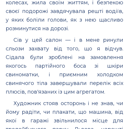
колесах, жила своїм життям, і безпекою
своєї подорожі завдячувала решті водіїв,
у яких боліли голови, як з нею щасливо
розминутися на дорозі.
Сів у цей салон — і в мене ринули
сльози захвату від того, що я відчув.
Сідала були зроблені на замовлення
якогось партійного боса зі шкіри
свиноматки, і приємним холодком
свинячого тіла завершували перелік всіх
плюсів, пов'язаних із цим агрегатом.
Художник стояв осторонь і не знав, чи
йому радіти, чи плакати, що машина, від
якої в гаражі звільнилося місце для