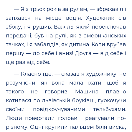
— Я з трьох років за рулем, — збрехав я і
запхався на місце водія. Художник сів
збоку, і я рушив. Важіль, який переключав
передачі, був на рулі, як в американських
тачках, і я забалдів, як дитина. Коли врубав
першу — до себе і вниз! Друга — від себе і
ще раз від себе.
— Класно їде, — сказав я художнику, не
розуміючи, як вона мала їхати, щоб я
такого не говорив. Машина плавно
котилася по львівській бруківці, гуркочучи
своїми повідкручуваними тельбухами.
Люди повертали голови і реагували по-
різному. Одні крутили пальцем біля виска,