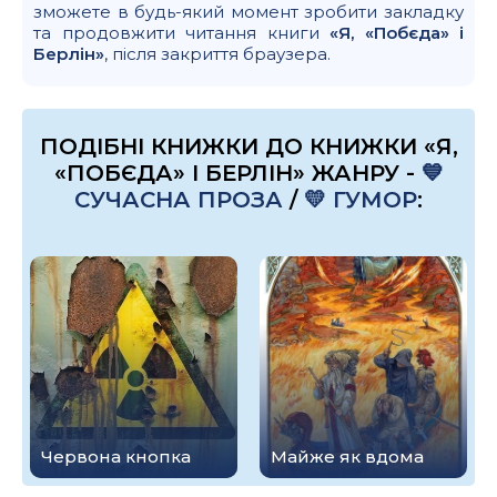
зможете в будь-який момент зробити закладку
та продовжити читання книги
«Я, «Побєда» і
Берлін»
, після закриття браузера.
ПОДІБНІ КНИЖКИ ДО КНИЖКИ «Я,
«ПОБЄДА» І БЕРЛІН» ЖАНРУ -
💙
СУЧАСНА ПРОЗА
/
💛 ГУМОР
:
Червона кнопка
Майже як вдома