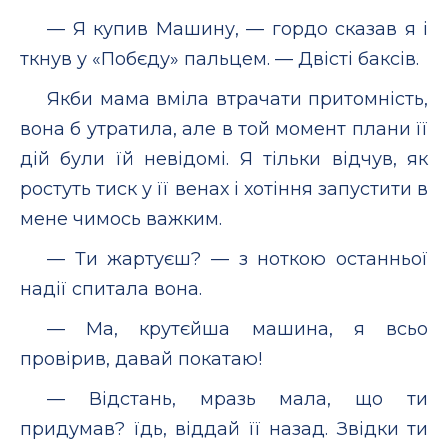
— Я купив Машину, — гордо сказав я і
ткнув у «Побєду» пальцем. — Двісті баксів.
Якби мама вміла втрачати притомність,
вона б утратила, але в той момент плани її
дій були їй невідомі. Я тільки відчув, як
ростуть тиск у її венах і хотіння запустити в
мене чимось важким.
— Ти жартуєш? — з ноткою останньої
надії спитала вона.
— Ма, крутєйша машина, я всьо
провірив, давай покатаю!
— Відстань, мразь мала, що ти
придумав? їдь, віддай її назад. Звідки ти