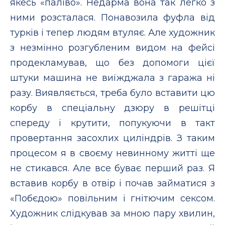
якесь «паліво». Недарма вона так легко з
ними розсталася. Понавозила фуфла від
турків і тепер людям втуляє. Але художник
з незмінно розгубленим видом на фейсі
продекламував, що без допомоги цієї
штуки машина не виїжджала з гаража ні
разу. Виявляється, треба було вставити цю
корбу в спеціальну дзюру в решітці
спереду і крутити, попукуючи в такт
провертання засохлих циліндрів. З таким
процесом я в своєму невинному житті ще
не стикався. Але все буває перший раз. Я
вставив корбу в отвір і почав займатися з
«Побєдою» повільним і гнітючим сексом.
Художник слідкував за мною пару хвилин,