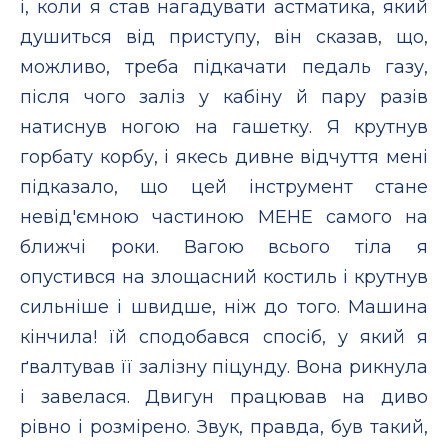
і, коли я став нагадувати астматика, який
душиться від приступу, він сказав, що,
можливо, треба підкачати педаль газу,
після чого заліз у кабіну й пару разів
натиснув ногою на гашетку. Я крутнув
горбату корбу, і якесь дивне відчуття мені
підказало, що цей інструмент стане
невід'ємною частиною МЕНЕ самого на
ближчі роки. Вагою всього тіла я
опустився на злощасний костиль і крутнув
сильніше і швидше, ніж до того. Машина
кінчила! їй сподобався спосіб, у який я
ґвалтував її залізну піцунду. Вона рикнула
і завелася. Двигун працював на диво
рівно і розмірено. Звук, правда, був такий,