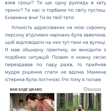
взяв гроші? Ти ще одну рухлядь в хату
приніс? Ти нас із торбами по світу пустиш.
Екзамени вчи! Ти як твій тато!
Кількість адресованих на мою скромну
персону в'їдливих нарікань була завелика,
щоб відповідати на них тут-таки на вулиці.
Я мав обширну практику, як виходити з
подібних ситуацій. Позаяк я кожну сесію
перездавав по пару разів, то прийняв
мудре рішення спати не вдома. Мамина
істерика була логічною. Рік тому я поїхав