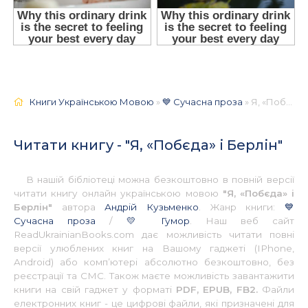
Книги Українською Мовою
»
💙 Сучасна проза
» Я, «Побєда» і Берлін 📚 - Українською
Читати книгу - "Я, «Побєда» і Берлін"
В нашій бібліотеці можна безкоштовно в повній версії
читати книгу онлайн українською мовою
"Я, «Побєда» і
Берлін"
автора
Андрій Кузьменко
. Жанр книги:
💙
Сучасна проза
/
💛 Гумор
. Наш веб сайт
ReadUkrainianBooks.com дає можливість читати повні
версії улюблених книг на Вашому гаджеті (IPhone,
Android) або комп’ютері абсолютно безкоштовно, без
реєстрації та СМС. Також маєте можливість завантажити
книги на свій гаджет у форматі
PDF, EPUB, FB2.
Файли
електронних книг - це цифрові файли, які призначені для