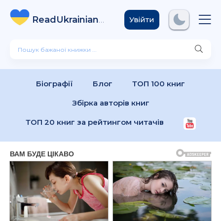
ReadUkrainian
Books
.com
Увійти
Біографії
Блог
ТОП 100 книг
Збірка авторів книг
ТОП 20 книг за рейтингом читачів