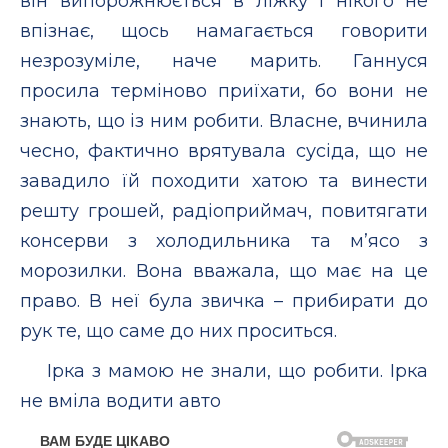
він випорожнюється в ліжку і нікого не
впізнає, щось намагається говорити
незрозуміле, наче марить. Ганнуся
просила терміново приїхати, бо вони не
знають, що із ним робити. Власне, вчинила
чесно, фактично врятувала сусіда, що не
завадило їй походити хатою та винести
решту грошей, радіоприймач, повитягати
консерви з холодильника та м’ясо з
морозилки. Вона вважала, що має на це
право. В неї була звичка – прибирати до
рук те, що саме до них проситься.
Ірка з мамою не знали, що робити. Ірка
не вміла водити авто