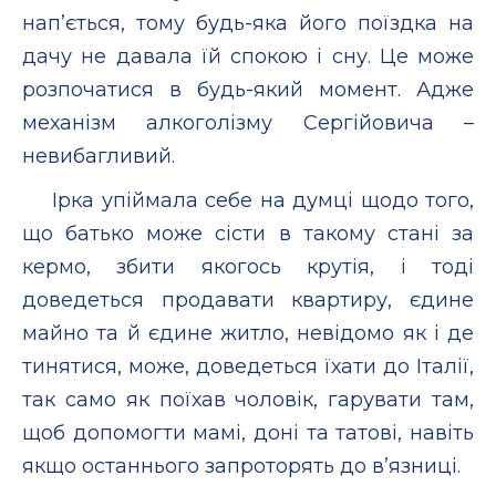
нап’ється, тому будь-яка його поїздка на
дачу не давала їй спокою і сну. Це може
розпочатися в будь-який момент. Адже
механізм алкоголізму Сергійовича –
невибагливий.
Ірка упіймала себе на думці щодо того,
що батько може сісти в такому стані за
кермо, збити якогось крутія, і тоді
доведеться продавати квартиру, єдине
майно та й єдине житло, невідомо як і де
тинятися, може, доведеться їхати до Італії,
так само як поїхав чоловік, гарувати там,
щоб допомогти мамі, доні та татові, навіть
якщо останнього запроторять до в’язниці.