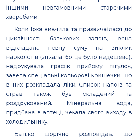
іншими невгамовними старечими
хворобами.
Коли Ірка вивчила та призвичаїлася до
циклічності батькових запоїв, вона
відкладала певну суму на виклик
наркологів (зітхала, бо це було недешево),
надрукувала графік прийому пігулок,
завела спеціальні кольорові кришечки, що
в них розкладала ліки. Список напоїв та
страв також був складений та
роздрукований. Мінеральна вода,
придбана в аптеці, чекала свого виходу в
холодильнику.
Батько щорічно розповідав, що