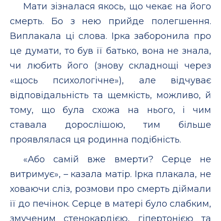
Мати зізналася якось, що чекає на його
смерть. Бо з нею прийде полегшення.
Виплакала ці слова. Ірка заборонила про
це думати, то був її батько, вона не знала,
чи любить його (знову складнощі через
«щось психологічне»), але відчуває
відповідальність та щемкість, можливо, й
тому, що була схожа на нього, і чим
ставала дорослішою, тим більше
проявлялася ця родинна подібність.
«Або самій вже вмерти? Серце не
витримує», – казала матір. Ірка плакала, не
ховаючи сліз, розмови про смерть діймали
її до печінок. Серце в матері було слабким,
змученим стенокардією, гіпертонією та