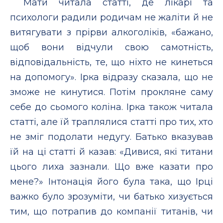
Мати читала статті, де лікарі та
психологи радили родичам не жаліти й не
витягувати з прірви алкоголіків, «бажано,
щоб вони відчули свою самотність,
відповідальність, те, що ніхто не кинеться
на допомогу». Ірка відразу сказала, що не
зможе не кинутися. Потім прокляне саму
себе до сьомого коліна. Ірка також читала
статті, але їй траплялися статті про тих, хто
не зміг подолати недугу. Батько вказував
їй на ці статті й казав: «Дивися, які титани
цього лиха зазнали. Що вже казати про
мене?» Інтонація його була така, що Ірці
важко було зрозуміти, чи батько хизується
тим, що потрапив до компанії титанів, чи