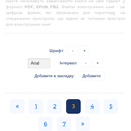
маєте можливість завантажити книги на свій гаджет у
форматі
PDF, EPUB, FB2.
Файли електронних книг - це
цифрові файли, які призначені для перегляду на
спеціальних пристроях, що відомі як читальні пристрої
для електронних книг.
Шрифт:
-
+
Інтервал:
-
+
Добавити в закладку:
Добавити
1
2
3
4
5
6
7