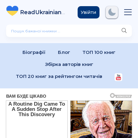
ReadUkrainian
Books
.com
Увійти
Біографії
Блог
ТОП 100 книг
Збірка авторів книг
ТОП 20 книг за рейтингом читачів