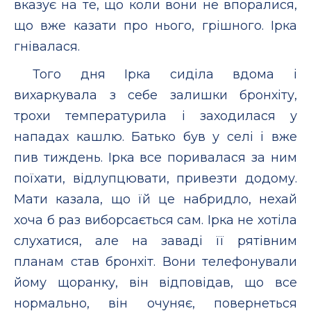
вказує на те, що коли вони не впоралися,
що вже казати про нього, грішного. Ірка
гнівалася.
Того дня Ірка сиділа вдома і
вихаркувала з себе залишки бронхіту,
трохи температурила і заходилася у
нападах кашлю. Батько був у селі і вже
пив тиждень. Ірка все поривалася за ним
поїхати, відлупцювати, привезти додому.
Мати казала, що їй це набридло, нехай
хоча б раз виборсається сам. Ірка не хотіла
слухатися, але на заваді її рятівним
планам став бронхіт. Вони телефонували
йому щоранку, він відповідав, що все
нормально, він очуняє, повернеться