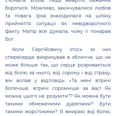
Сконала злоба. Ледь жевріло бажання
боротися. Можливо, закінчувалися любов
та повага. Ірка знаходилася на шляху
прийняття ситуації як невідворотного
факту. Матір все думала, чому її покарав
Бог.
Коли Сергійовичу хтось зз них
спересердя викрикував в обличчя, що не
може більше так, що серце розривається
від болю за нього, від сорому і від страху,
він волав у відповідь: «Та мені втричі
болячіше, втричі соромніше за вас! Як
можна цього не розуміти?? Як можна бути
такими обмеженими дурепами? Бути
такими жорстокими? Я вмираю від болю,