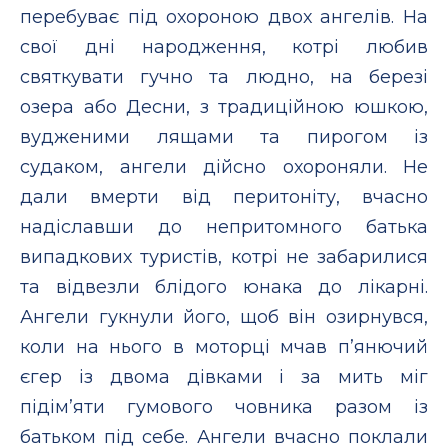
перебуває під охороною двох ангелів. На
свої дні народження, котрі любив
святкувати гучно та людно, на березі
озера або Десни, з традиційною юшкою,
вудженими лящами та пирогом із
судаком, ангели дійсно охороняли. Не
дали вмерти від перитоніту, вчасно
надіславши до непритомного батька
випадкових туристів, котрі не забарилися
та відвезли блідого юнака до лікарні.
Ангели гукнули його, щоб він озирнувся,
коли на нього в моторці мчав п’янючий
єгер із двома дівками і за мить міг
підім’яти гумового човника разом із
батьком під себе. Ангели вчасно поклали