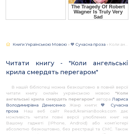
Книги Українською Мовою
»
💙 Сучасна проза
» Коли ангельські крила смердять перегаром 📚 - Українською
Читати книгу - "Коли ангельські
крила смердять перегаром"
В нашій бібліотеці можна безкоштовно в повній версії
читати книгу онлайн українською мовою
"Коли
ангельські крила смердять перегаром"
автора
Лариса
Володимирівна Денисенко
. Жанр книги:
💙 Сучасна
проза
. Наш веб сайт ReadUkrainianBooks.com дає
можливість читати повні версії улюблених книг на
Вашому гаджеті (IPhone, Android) або комп’ютері
абсолютно безкоштовно, без реєстрації та СМС. Також