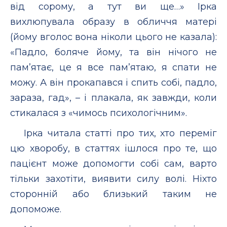
від сорому, а тут ви ще…» Ірка
вихлюпувала образу в обличчя матері
(йому вголос вона ніколи цього не казала):
«Падло, боляче йому, та він нічого не
пам’ятає, це я все пам’ятаю, я спати не
можу. А він прокапався і спить собі, падло,
зараза, гад», – і плакала, як завжди, коли
стикалася з «чимось психологічним».
Ірка читала статті про тих, хто переміг
цю хворобу, в статтях ішлося про те, що
пацієнт може допомогти собі сам, варто
тільки захотіти, виявити силу волі. Ніхто
сторонній або близький таким не
допоможе.