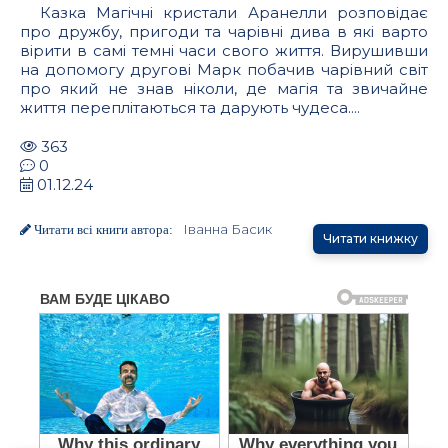
Казка Магічні кристали Аранелли розповідає
про дружбу, пригоди та чарівні дива в які варто
вірити в самі темні часи свого життя. Вирушивши
на допомогу другові Марк побачив чарівний світ
про який не знав ніколи, де магія та звичайне
життя переплітаються та дарують чудеса....
363
0
01.12.24
Іванна Басик
Читати всі книги автора:
Читати книжку