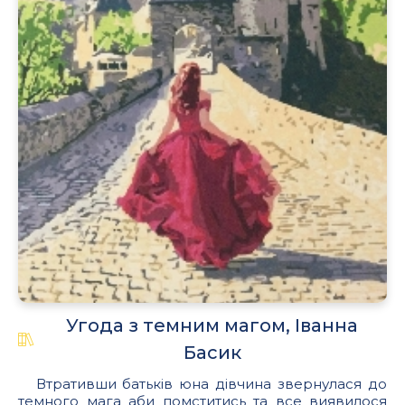
Угода з темним магом, Іванна
Басик
Втративши батьків юна дівчина звернулася до
темного мага аби помститись та все виявилося