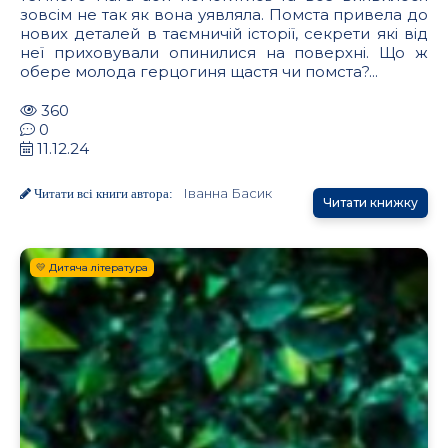
зовсім не так як вона уявляла. Помста привела до
нових деталей в таємничій історії, секрети які від
неї приховували опинилися на поверхні. Що ж
обере молода герцогиня щастя чи помста?...
360
0
11.12.24
Іванна Басик
Читати всі книги автора:
Читати книжку
💛 Дитяча література