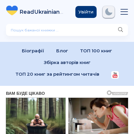
ReadUkrainian
Books
.com
Увійти
Біографії
Блог
ТОП 100 книг
Збірка авторів книг
ТОП 20 книг за рейтингом читачів