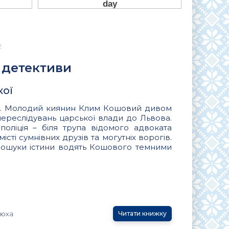
2
і детективи
кої
рік. Молодий киянин Клим Кошовий дивом
переслідувань царської влади до Львова.
поліція – біля трупа відомого адвоката
істі сумнівних друзів та могутніх ворогів.
Пошуки істини водять Кошового темними
тюха
Читати книжку