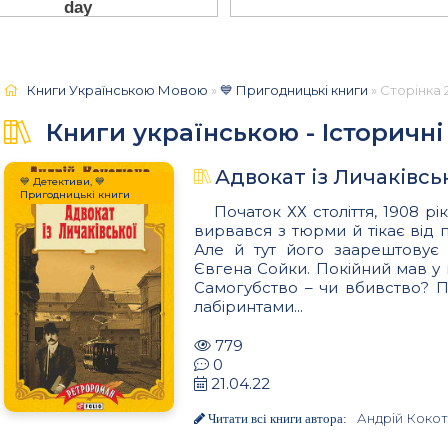
Книги Українською Мовою
»
💙 Пригодницькі книги
» Сторінка 
Книги українською - Історичн
Адвокат із Личаківсь
💙 Детективи, 💙
Пригодницькі книги
Початок ХХ століття, 1908 
вирвався з тюрми й тікає від 
Але й тут його заарештовує 
Євгена Сойки. Покійний мав у м
Самогубство – чи вбивство? 
лабіринтами...
779
0
21.04.22
Андрій Коко
Читати всі книги автора: