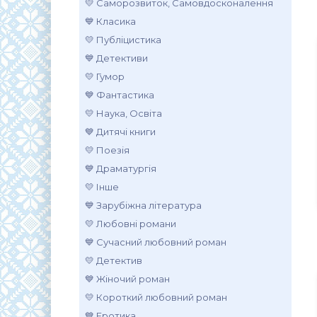
💛 Саморозвиток, Самовдосконалення
💙 Класика
💛 Публіцистика
💙 Детективи
💛 Гумор
💙 Фантастика
💛 Наука, Освіта
💙 Дитячі книги
💛 Поезія
💙 Драматургія
💛 Інше
💙 Зарубіжна література
💛 Любовні романи
💙 Сучасний любовний роман
💛 Детектив
💙 Жіночий роман
💛 Короткий любовний роман
💙 Еротика