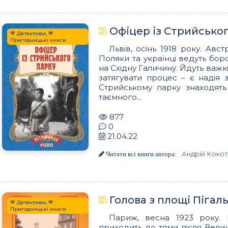
Офіцер із Стрийсько
💙 Детективи, 💙
Пригодницькі книги
Львів, осінь 1918 року. Авс
Поляки та українці ведуть бор
на Східну Галичину. Йдуть важк
затягувати процес – є надія
Стрийському парку знаходять
таємного...
877
0
21.04.22
Андрій Коко
Читати всі книги автора:
Голова з площі Пігал
💙 Детективи, 💙
Пригодницькі книги
Париж, весна 1923 року. 
приходить до тями після Велик