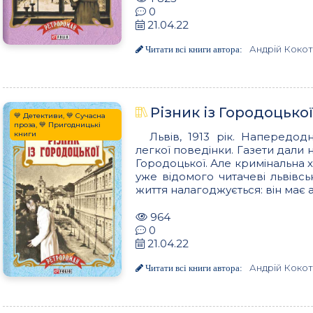
0
21.04.22
Андрій Коко
Читати всі книги автора:
Різник із Городоцької
💙 Детективи, 💙 Сучасна
проза, 💙 Пригодницькі
книги
Львів, 1913 рік. Напередод
легкої поведінки. Газети дали 
Городоцької. Але кримінальна хр
уже відомого читачеві львівс
життя налагоджується: він має а
964
0
21.04.22
Андрій Коко
Читати всі книги автора: