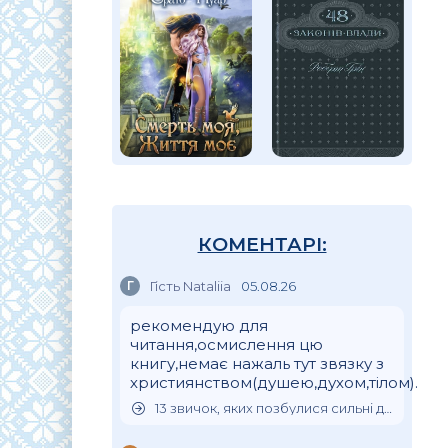
КОМЕНТАРІ:
Г
Гість Nataliia
05.08.26
рекомендую для
читання,осмислення цю
книгу,немає нажаль тут звязку з
християнством(душею,духом,тілом).
13 звичок, яких позбулися сильні духом люди