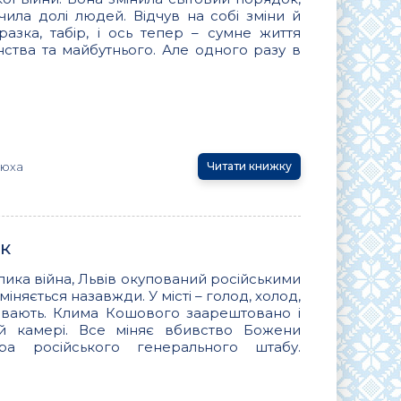
ічила долі людей. Відчув на собі зміни й
разка, табір, і ось тепер – сумне життя
нства та майбутнього. Але одного разу в
тюха
Читати книжку
ок
елика війна, Львів окупований російськими
іняється назавжди. У місті – голод, холод,
вають. Клима Кошового заарештовано і
й камері. Все міняє вбивство Божени
ера російського генерального штабу.