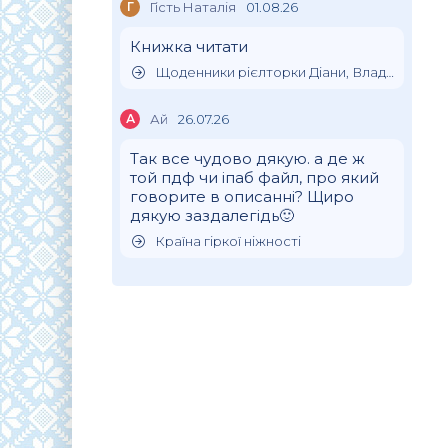
Г
Гість Наталія
01.08.26
Книжка читати
Щоденники рієлторки Діани, Влада Клімова
А
Ай
26.07.26
Так все чудово дякую. а де ж
той пдф чи іпаб файл, про який
говорите в описанні? Щиро
дякую заздалегідь🙂
Країна гіркої ніжності