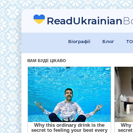
ReadUkrainian
B
Біографії
Блог
ТО