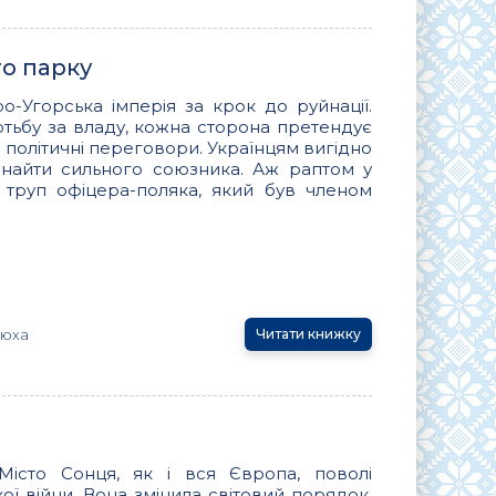
го парку
тро-Угорська імперія за крок до руйнації.
отьбу за владу, кожна сторона претендує
і політичні переговори. Українцям вигідно
 знайти сильного союзника. Аж раптом у
 труп офіцера-поляка, який був членом
тюха
Читати книжку
ь
Місто Сонця, як і вся Європа, поволі
ої війни. Вона змінила світовий порядок,