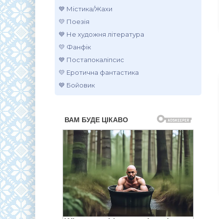
💙 Містика/Жахи
💛 Поезія
💙 Не художня література
💛 Фанфік
💙 Постапокаліпсис
💛 Еротична фантастика
💙 Бойовик
.