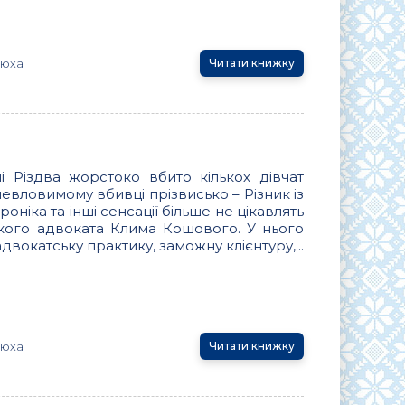
тюха
Читати книжку
ні Різдва жорстоко вбито кількох дівчат
невловимому вбивці прізвисько – Різник із
оніка та інші сенсації більше не цікавлять
ького адвоката Клима Кошового. У нього
двокатську практику, заможну клієнтуру,...
тюха
Читати книжку