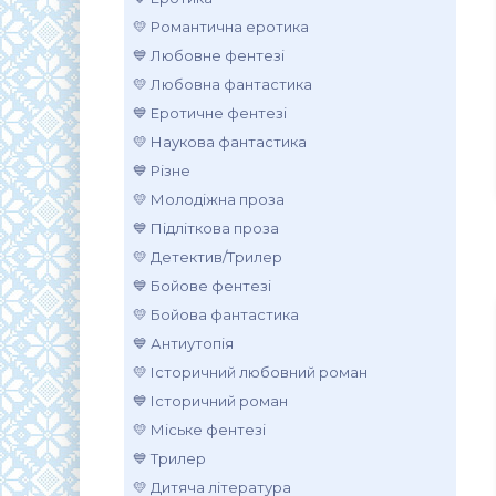
💛 Романтична еротика
💙 Любовне фентезі
💛 Любовна фантастика
💙 Еротичне фентезі
💛 Наукова фантастика
💙 Різне
💛 Молодіжна проза
💙 Підліткова проза
💛 Детектив/Трилер
💙 Бойове фентезі
💛 Бойова фантастика
💙 Антиутопія
💛 Історичний любовний роман
💙 Історичний роман
💛 Міське фентезі
💙 Трилер
💛 Дитяча література