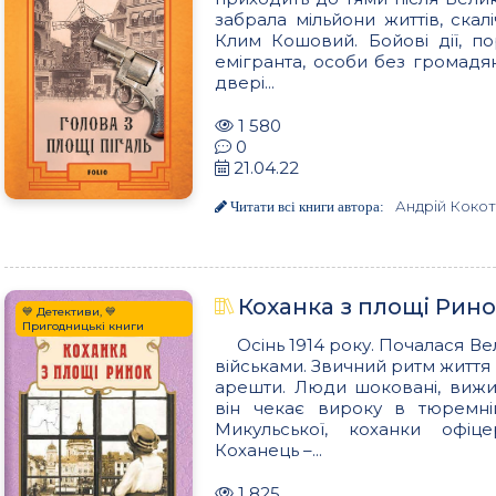
забрала мільйони життів, скал
Клим Кошовий. Бойові дії, по
емігранта, особи без громадя
двері...
1 580
0
21.04.22
Андрій Коко
Читати всі книги автора:
Коханка з площі Рин
💙 Детективи, 💙
Пригодницькі книги
Осінь 1914 року. Почалася В
військами. Звичний ритм життя м
арешти. Люди шоковані, вижи
він чекає вироку в тюремні
Микульської, коханки офіц
Коханець –...
1 825