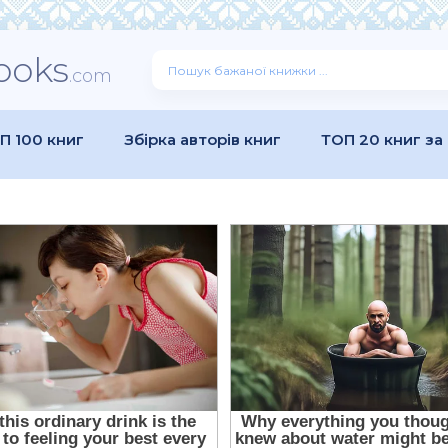
ooks
.com
П 100 книг
Збірка авторів книг
ТОП 20 книг за