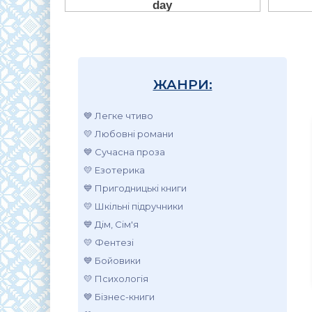
ЖАНРИ:
💙 Легке чтиво
💛 Любовні романи
💙 Сучасна проза
💛 Езотерика
💙 Пригодницькі книги
💛 Шкільні підручники
💙 Дім, Сім'я
💛 Фентезі
💙 Бойовики
💛 Психологія
💙 Бізнес-книги