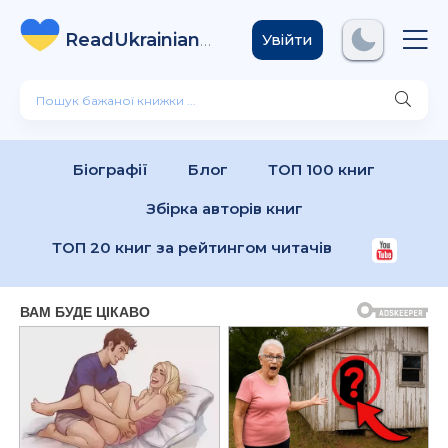
ReadUkrainian
Books
.com
Увійти
Біографії
Блог
ТОП 100 книг
Збірка авторів книг
ТОП 20 книг за рейтингом читачів