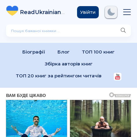
ReadUkrainian
Books
.com
Увійти
Біографії
Блог
ТОП 100 книг
Збірка авторів книг
ТОП 20 книг за рейтингом читачів