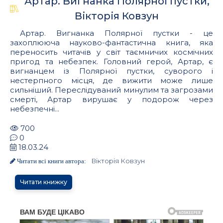
Артар. Вигнанка Полярної пустки,
Вікторія Ковзун
Артар. Вигнанка Полярної пустки - це
захоплююча науково-фантастична книга, яка
переносить читачів у світ таємничих космічних
пригод та небезпек. Головний герой, Артар, є
вигнанцем із Полярної пустки, суворого і
нестерпного місця, де вижити може лише
сильніший. Переслідуваний минулим та загрозами
смерті, Артар вирушає у подорож через
небезпечні...
700
0
18.03.24
Вікторія Ковзун
Читати всі книги автора:
Читати книжку