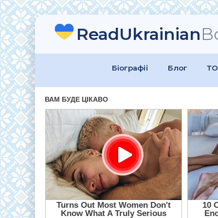
ReadUkrainian
B
Біографії
Блог
ТО