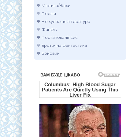
💙 Містика/Жахи
💛 Поезія
💙 Не художня література
💛 Фанфік
💙 Постапокаліпсис
💛 Еротична фантастика
💙 Бойовик
.