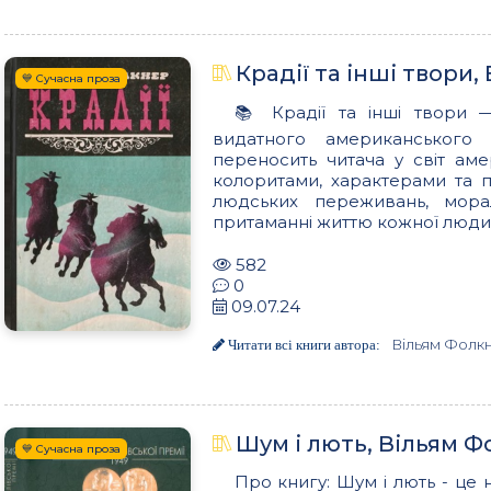
Крадії та інші твори
💙 Сучасна проза
📚 Крадії та інші твори 
видатного американського
переносить читача у світ ам
колоритами, характерами та 
людських переживань, морал
притаманні життю кожної людини
582
0
09.07.24
Вільям Фолк
Читати всі книги автора:
Шум і лють, Вільям 
💙 Сучасна проза
Про книгу: Шум і лють - це 