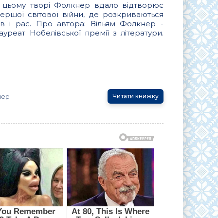
У цьому творі Фолкнер вдало відтворює
ршої світової війни, де розкриваються
сів і рас. Про автора: Вільям Фолкнер -
уреат Нобелівської премії з літератури.
нер
Читати книжку