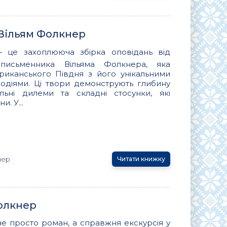
, Вільям Фолкнер
— це захоплююча збірка оповідань від
 письменника Вільяма Фолкнера, яка
ериканського Півдня з його унікальними
подіями. Ці твори демонструють глибину
ьні дилеми та складні стосунки, які
. У...
нер
Читати книжку
Фолкнер
не просто роман, а справжня екскурсія у