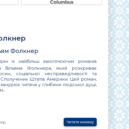
Фолкнер
ьям Фолкнер
н із найбільш захоплюючих романів
а Вільяма Фолкнера, який розкриває
син, соціальної несправедливості та
ні Сполучених Штатів Америки. Цей роман,
, занурює читача у глибини людської душі,
...
нер
Читати книжку