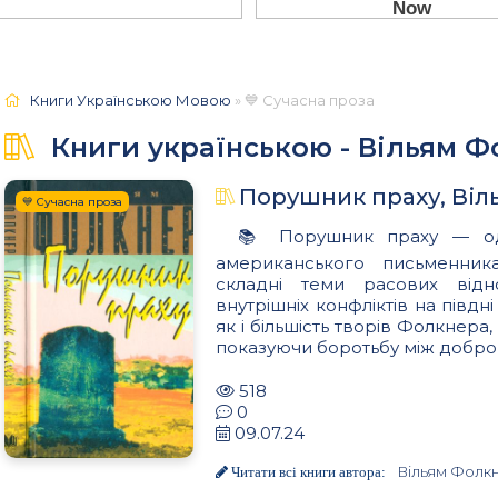
Книги Українською Мовою
» 💙 Сучасна проза
Книги українською - Вільям 
Порушник праху, Віл
💙 Сучасна проза
📚 Порушник праху — оди
американського письменник
складні теми расових відно
внутрішніх конфліктів на півд
як і більшість творів Фолкнера
показуючи боротьбу між добром
518
0
09.07.24
Вільям Фолк
Читати всі книги автора: