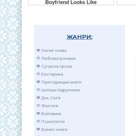
ЖАНРИ:
💙 Легке чтиво
💛 Любовні романи
💙 Сучасна проза
💛 Езотерика
💙 Пригодницькі книги
💛 Шкільні підручники
💙 Дім, Сім'я
💛 Фентезі
💙 Бойовики
💛 Психологія
💙 Бізнес-книги