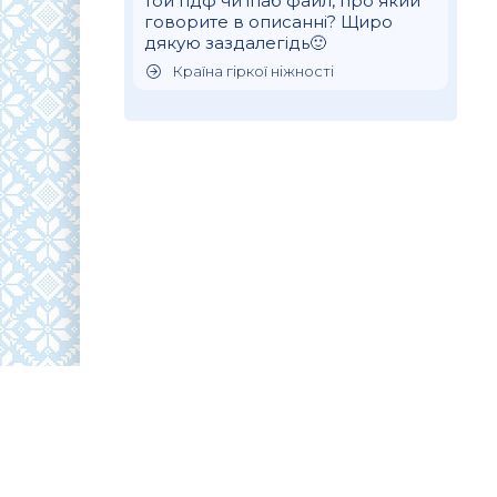
той пдф чи іпаб файл, про який
говорите в описанні? Щиро
дякую заздалегідь🙂
Країна гіркої ніжності