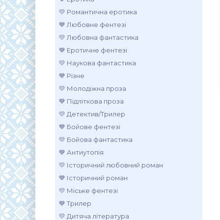
💛 Романтична еротика
💙 Любовне фентезі
💛 Любовна фантастика
💙 Еротичне фентезі
💛 Наукова фантастика
💙 Різне
💛 Молодіжна проза
💙 Підліткова проза
💛 Детектив/Трилер
💙 Бойове фентезі
💛 Бойова фантастика
💙 Антиутопія
💛 Історичний любовний роман
💙 Історичний роман
💛 Міське фентезі
💙 Трилер
💛 Дитяча література