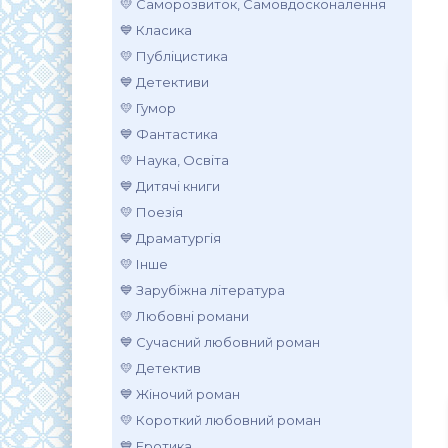
💛 Саморозвиток, Самовдосконалення
💙 Класика
💛 Публіцистика
💙 Детективи
💛 Гумор
💙 Фантастика
💛 Наука, Освіта
💙 Дитячі книги
💛 Поезія
💙 Драматургія
💛 Інше
💙 Зарубіжна література
💛 Любовні романи
💙 Сучасний любовний роман
💛 Детектив
💙 Жіночий роман
💛 Короткий любовний роман
💙 Еротика