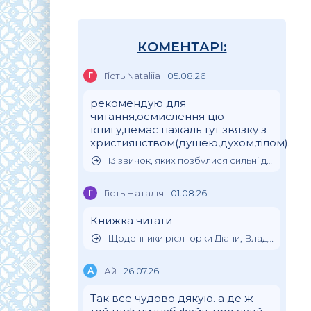
КОМЕНТАРІ:
Г
Гість Nataliia
05.08.26
рекомендую для
читання,осмислення цю
книгу,немає нажаль тут звязку з
християнством(душею,духом,тілом).
13 звичок, яких позбулися сильні духом люди
Г
Гість Наталія
01.08.26
Книжка читати
Щоденники рієлторки Діани, Влада Клімова
А
Ай
26.07.26
Так все чудово дякую. а де ж