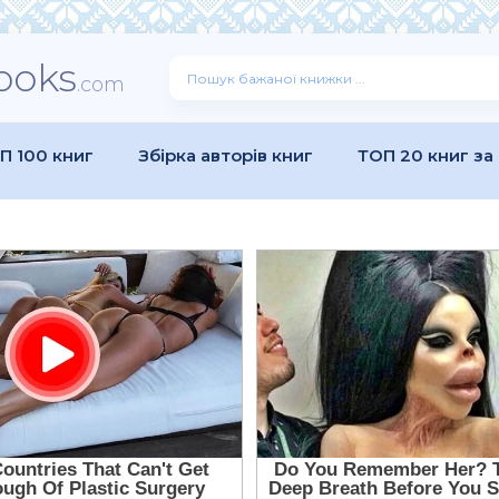
ooks
.com
П 100 книг
Збірка авторів книг
ТОП 20 книг за