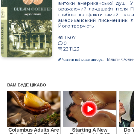
витоки американської душі. 
вражаючий ландшафт після Пе
глибокі конфлікти сімей, кла
американський письменник, ла
Його творчість...
1 507
0
23.11.23
Вільям Фолк
Читати всі книги автора: