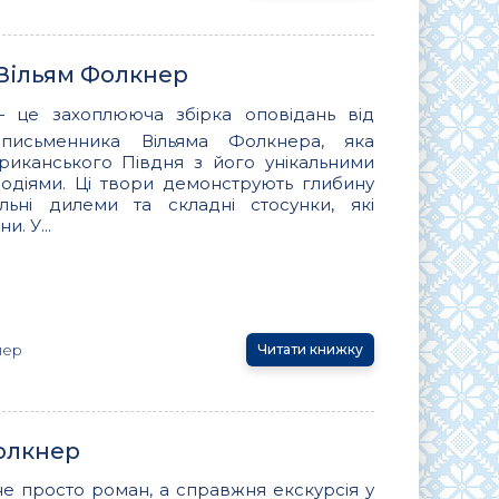
, Вільям Фолкнер
— це захоплююча збірка оповідань від
 письменника Вільяма Фолкнера, яка
ериканського Півдня з його унікальними
подіями. Ці твори демонструють глибину
ьні дилеми та складні стосунки, які
. У...
нер
Читати книжку
Фолкнер
не просто роман, а справжня екскурсія у