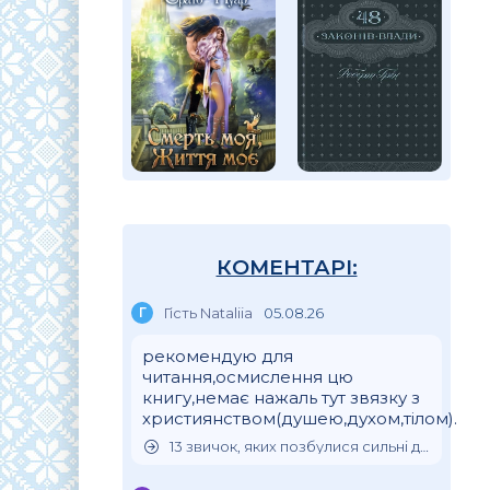
КОМЕНТАРІ:
Г
Гість Nataliia
05.08.26
рекомендую для
читання,осмислення цю
книгу,немає нажаль тут звязку з
християнством(душею,духом,тілом).
13 звичок, яких позбулися сильні духом люди