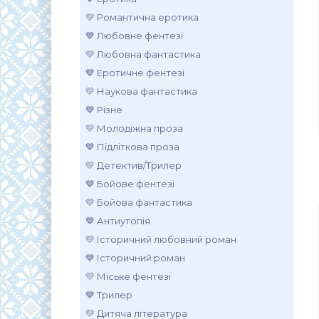
💛 Романтична еротика
💙 Любовне фентезі
💛 Любовна фантастика
💙 Еротичне фентезі
💛 Наукова фантастика
💙 Різне
💛 Молодіжна проза
💙 Підліткова проза
💛 Детектив/Трилер
💙 Бойове фентезі
💛 Бойова фантастика
💙 Антиутопія
💛 Історичний любовний роман
💙 Історичний роман
💛 Міське фентезі
💙 Трилер
💛 Дитяча література