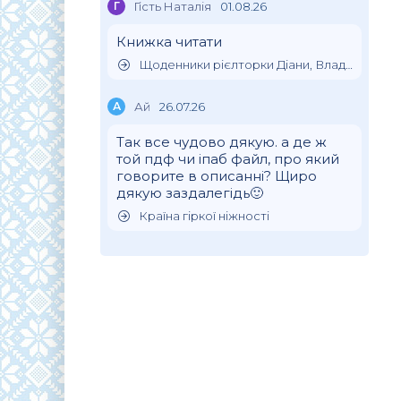
Г
Гість Наталія
01.08.26
Книжка читати
Щоденники рієлторки Діани, Влада Клімова
А
Ай
26.07.26
Так все чудово дякую. а де ж
той пдф чи іпаб файл, про який
говорите в описанні? Щиро
дякую заздалегідь🙂
Країна гіркої ніжності