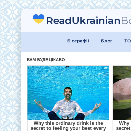
ReadUkrainian
B
Біографії
Блог
ТО