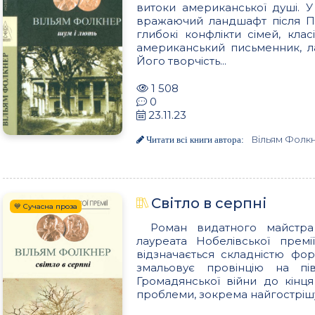
витоки американської душі. 
вражаючий ландшафт після Пе
глибокі конфлікти сімей, кла
американський письменник, ла
Його творчість...
1 508
0
23.11.23
Вільям Фолк
Читати всі книги автора:
Світло в серпні
💙 Сучасна проза
Роман видатного майстра
лауреата Нобелівської премі
відзначається складністю фор
змальовує провінцію на п
Громадянської війни до кінця
проблеми, зокрема найгострішу 