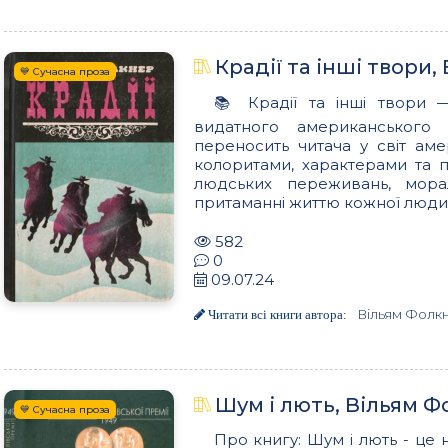
Крадії та інші твори
💙 Сучасна проза
📚 Крадії та інші твори 
видатного американського
переносить читача у світ ам
колоритами, характерами та 
людських переживань, морал
притаманні життю кожної людини
582
0
09.07.24
Вільям Фолк
Читати всі книги автора:
Шум і лють, Вільям 
💙 Сучасна проза
Про книгу: Шум і лють - це 