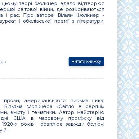
У цьому творі Фолкнер вдало відтворює
ршої світової війни, де розкриваються
сів і рас. Про автора: Вільям Фолкнер -
уреат Нобелівської премії з літератури.
нер
Читати книжку
 прози, американського письменника,
ї Вільяма Фолкнера «Світло в серпні»
ми, змісту і тематики. Автор майстерно
івдні США в часовому проміжку від
 1920-х років і освітлює завжди болючі
й...