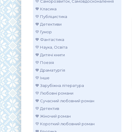
💛 Саморозвиток, Самовдосконалення
💙 Класика
💛 Публіцистика
💙 Детективи
💛 Гумор
💙 Фантастика
💛 Наука, Освіта
💙 Дитячі книги
💛 Поезія
💙 Драматургія
💛 Інше
💙 Зарубіжна література
💛 Любовні романи
💙 Сучасний любовний роман
💛 Детектив
💙 Жіночий роман
💛 Короткий любовний роман
💙 Еротика