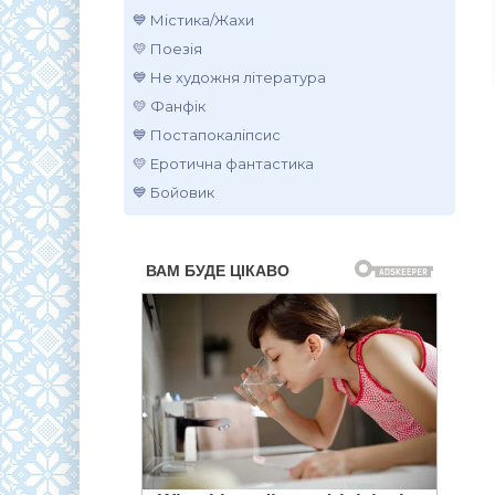
💙 Містика/Жахи
💛 Поезія
💙 Не художня література
💛 Фанфік
💙 Постапокаліпсис
💛 Еротична фантастика
💙 Бойовик
.