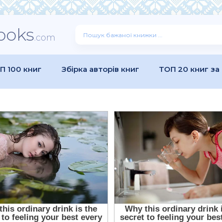
ooks
.com
П 100 книг
Збірка авторів книг
ТОП 20 книг за