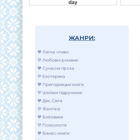
ЖАНРИ:
💙 Легке чтиво
💛 Любовні романи
💙 Сучасна проза
💛 Езотерика
💙 Пригодницькі книги
💛 Шкільні підручники
💙 Дім, Сім'я
💛 Фентезі
💙 Бойовики
💛 Психологія
💙 Бізнес-книги