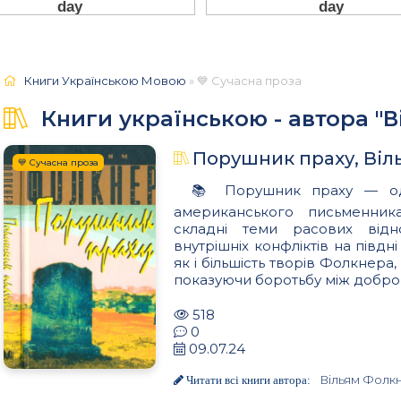
Книги Українською Мовою
» 💙 Сучасна проза
Книги українською - автора "
Порушник праху, Віл
💙 Сучасна проза
📚 Порушник праху — оди
американського письменник
складні теми расових відно
внутрішніх конфліктів на півд
як і більшість творів Фолкнера
показуючи боротьбу між добром
518
0
09.07.24
Вільям Фолк
Читати всі книги автора: