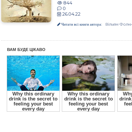
844
0
26.04.22
Вільям Фолк
Читати всі книги автора: