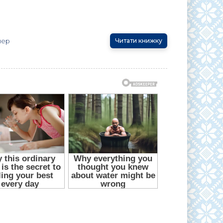
нер
Читати книжку