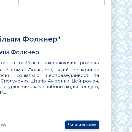
Вільям Фолкнер"
ьям Фолкнер
н із найбільш захоплюючих романів
а Вільяма Фолкнера, який розкриває
син, соціальної несправедливості та
ні Сполучених Штатів Америки. Цей роман,
, занурює читача у глибини людської душі,
...
нер
Читати книжку