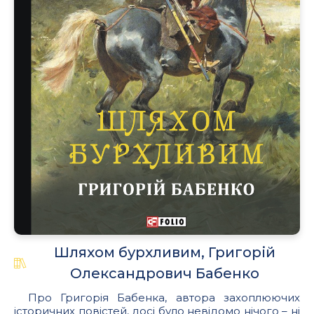
Шляхом бурхливим, Григорій
Олександрович Бабенко
Про Григорія Бабенка, автора захоплюючих
історичних повістей, досі було невідомо нічого – ні