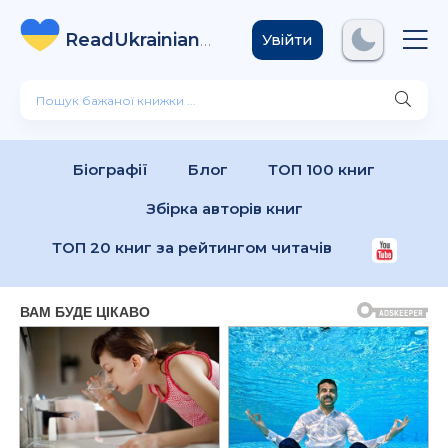
ReadUkrainian
Books
.com
Увійти
Біографії
Блог
ТОП 100 книг
Збірка авторів книг
ТОП 20 книг за рейтингом читачів