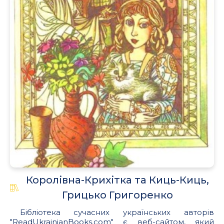
Королівна-Крихітка та Киць-Киць,
Грицько Григоренко
Бібліотека сучасних українських авторів
"ReadUkrainianBooks.com" є веб-сайтом, який