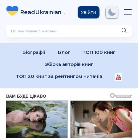
ReadUkrainian
Books
.com
Увійти
Біографії
Блог
ТОП 100 книг
Збірка авторів книг
ТОП 20 книг за рейтингом читачів