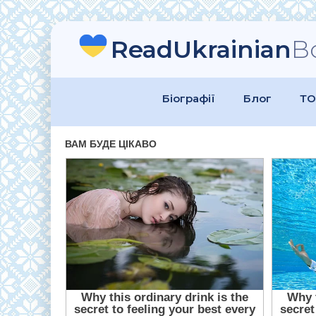
ReadUkrainian
B
Біографії
Блог
ТО