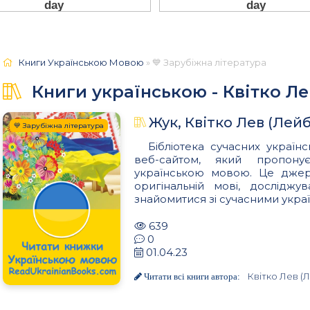
Книги Українською Мовою
» 💙 Зарубіжна література
Книги українською - Квітко Ле
Жук, Квітко Лев (Лейб
💙 Зарубіжна література
Бібліотека сучасних українс
веб-сайтом, який пропон
українською мовою. Це джере
оригінальній мові, досліджу
знайомитися зі сучасними украї
639
0
01.04.23
Квітко Лев (
Читати всі книги автора: