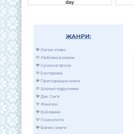
ЖАНРИ:
💙 Легке чтиво
💛 Любовні романи
💙 Сучасна проза
💛 Езотерика
💙 Пригодницькі книги
💛 Шкільні підручники
💙 Дім, Сім'я
💛 Фентезі
💙 Бойовики
💛 Психологія
💙 Бізнес-книги