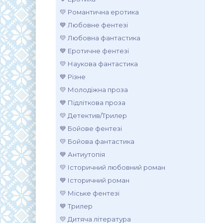
💛 Романтична еротика
💙 Любовне фентезі
💛 Любовна фантастика
💙 Еротичне фентезі
💛 Наукова фантастика
💙 Різне
💛 Молодіжна проза
💙 Підліткова проза
💛 Детектив/Трилер
💙 Бойове фентезі
💛 Бойова фантастика
💙 Антиутопія
💛 Історичний любовний роман
💙 Історичний роман
💛 Міське фентезі
💙 Трилер
💛 Дитяча література