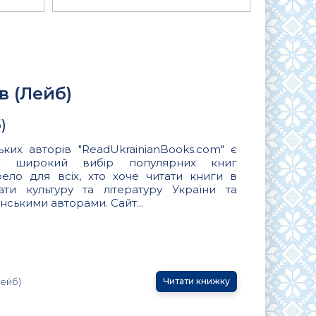
в (Лейб)
)
ьких авторів "ReadUkrainianBooks.com" є
ує широкий вибір популярних книг
ло для всіх, хто хоче читати книги в
вати культуру та літературу України та
нськими авторами. Сайт...
Лейб)
Читати книжку