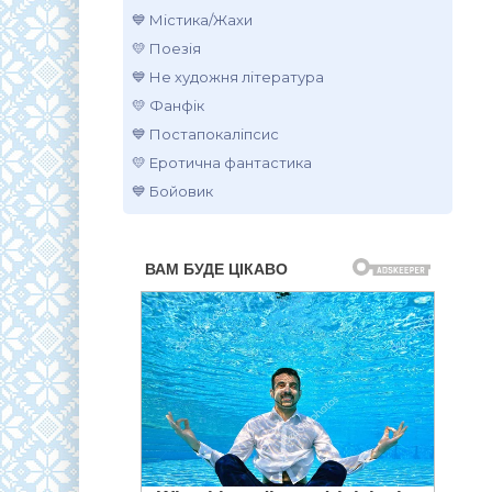
💙 Містика/Жахи
💛 Поезія
💙 Не художня література
💛 Фанфік
💙 Постапокаліпсис
💛 Еротична фантастика
💙 Бойовик
.