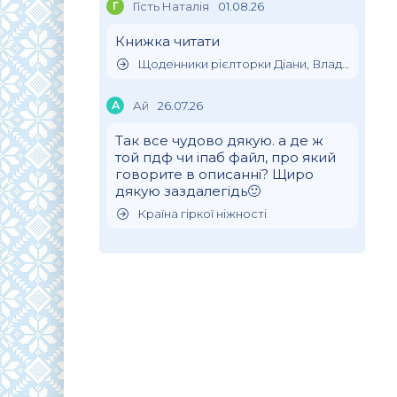
Г
Гість Наталія
01.08.26
Книжка читати
Щоденники рієлторки Діани, Влада Клімова
А
Ай
26.07.26
Так все чудово дякую. а де ж
той пдф чи іпаб файл, про який
говорите в описанні? Щиро
дякую заздалегідь🙂
Країна гіркої ніжності