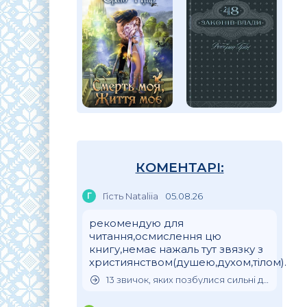
КОМЕНТАРІ:
Г
Гість Nataliia
05.08.26
рекомендую для
читання,осмислення цю
книгу,немає нажаль тут звязку з
християнством(душею,духом,тілом).
13 звичок, яких позбулися сильні духом люди