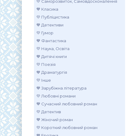
💛 Саморозвиток, Самовдосконалення
💙 Класика
💛 Публіцистика
💙 Детективи
💛 Гумор
💙 Фантастика
💛 Наука, Освіта
💙 Дитячі книги
💛 Поезія
💙 Драматургія
💛 Інше
💙 Зарубіжна література
💛 Любовні романи
💙 Сучасний любовний роман
💛 Детектив
💙 Жіночий роман
💛 Короткий любовний роман
💙 Еротика