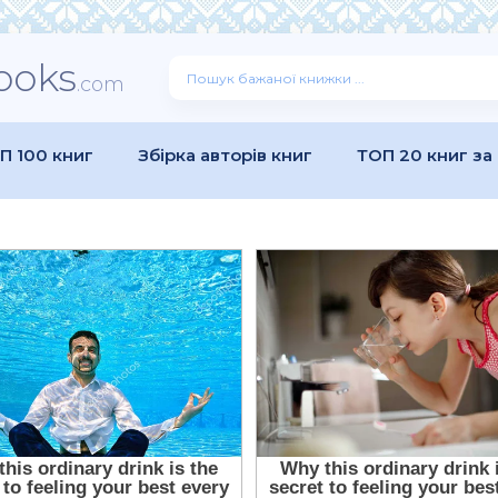
ooks
.com
П 100 книг
Збірка авторів книг
ТОП 20 книг за