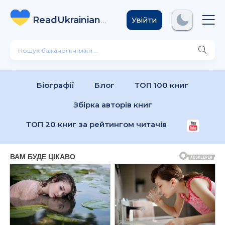
ReadUkrainian
Books
.com
Увійти
Біографії
Блог
ТОП 100 книг
Збірка авторів книг
ТОП 20 книг за рейтингом читачів