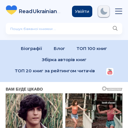
ReadUkrainian
Books
.com
Увійти
Біографії
Блог
ТОП 100 книг
Збірка авторів книг
ТОП 20 книг за рейтингом читачів