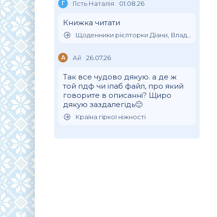
Г
Гість Наталія
01.08.26
Книжка читати
Щоденники рієлторки Діани, Влада Клімова
А
Ай
26.07.26
Так все чудово дякую. а де ж
той пдф чи іпаб файл, про який
говорите в описанні? Щиро
дякую заздалегідь🙂
Країна гіркої ніжності