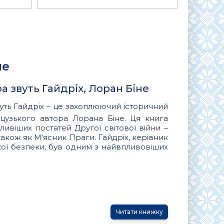
не
а звуть Гайдріх, Лоран Біне
уть Гайдріх – це захоплюючий історичний
цузького автора Лорана Біне. Ця книга
ивіших постатей Другої світової війни –
акож як М'ясник Праги. Гайдріх, керівник
кої безпеки, був одним з найвпливовіших
Читати книжку