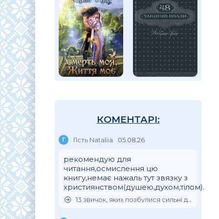
КОМЕНТАРІ:
Г
Гість Nataliia
05.08.26
рекомендую для
читання,осмислення цю
книгу,немає нажаль тут звязку з
християнством(душею,духом,тілом).
13 звичок, яких позбулися сильні духом люди