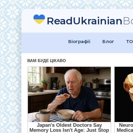
ReadUkrainian
B
Біографії
Блог
ТО