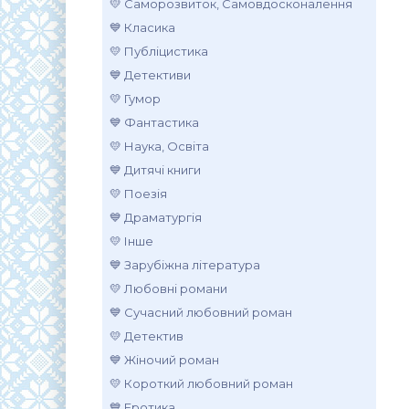
💛 Саморозвиток, Самовдосконалення
💙 Класика
💛 Публіцистика
💙 Детективи
💛 Гумор
💙 Фантастика
💛 Наука, Освіта
💙 Дитячі книги
💛 Поезія
💙 Драматургія
💛 Інше
💙 Зарубіжна література
💛 Любовні романи
💙 Сучасний любовний роман
💛 Детектив
💙 Жіночий роман
💛 Короткий любовний роман
💙 Еротика