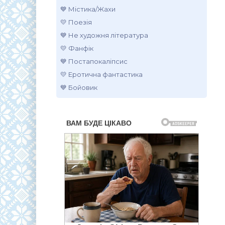
💙 Містика/Жахи
💛 Поезія
💙 Не художня література
💛 Фанфік
💙 Постапокаліпсис
💛 Еротична фантастика
💙 Бойовик
.