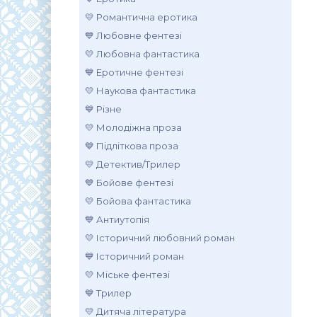
💛 Романтична еротика
💙 Любовне фентезі
💛 Любовна фантастика
💙 Еротичне фентезі
💛 Наукова фантастика
💙 Різне
💛 Молодіжна проза
💙 Підліткова проза
💛 Детектив/Трилер
💙 Бойове фентезі
💛 Бойова фантастика
💙 Антиутопія
💛 Історичний любовний роман
💙 Історичний роман
💛 Міське фентезі
💙 Трилер
💛 Дитяча література