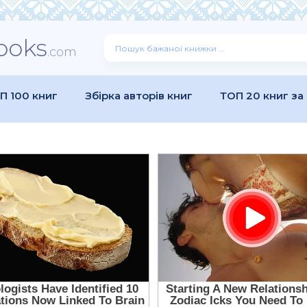
ooks
.com
П 100 книг
Збірка авторів книг
ТОП 20 книг за