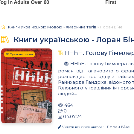
Книги Українською Мовою
»
Хмаринка теґів
» Лоран Біне
Книги українською - Лоран Бі
HHhH. Голову Гіммлер
💙 Сучасна проза
📚 HHhH. Голову Гіммлера зв
роман від талановитого фран
розповідає про одну з найжахл
Райнхарда Гайдріха, відомого т
Головного управління імперсь
людей...
464
0
04.07.24
Лоран Біне
Читати всі книги автора: