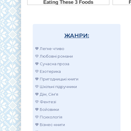
ЖАНРИ:
💙 Легке чтиво
💛 Любовні романи
💙 Сучасна проза
💛 Езотерика
💙 Пригодницькі книги
💛 Шкільні підручники
💙 Дім, Сім'я
💛 Фентезі
💙 Бойовики
💛 Психологія
💙 Бізнес-книги