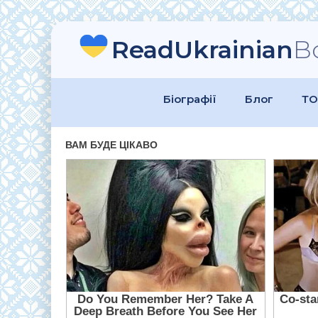
ReadUkrainian
B
Біографії
Блог
ТО