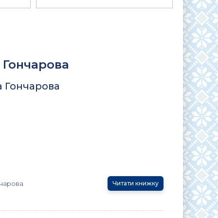
 Гончарова
а Гончарова
чарова
Читати книжку