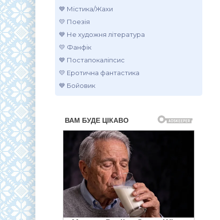
💙 Містика/Жахи
💛 Поезія
💙 Не художня література
💛 Фанфік
💙 Постапокаліпсис
💛 Еротична фантастика
💙 Бойовик
.