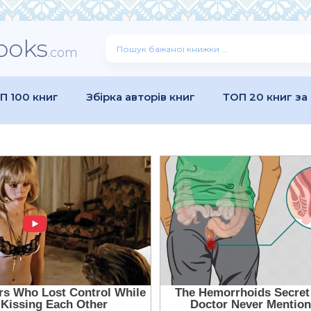
ooks
.com
П 100 книг
Збірка авторів книг
ТОП 20 книг за