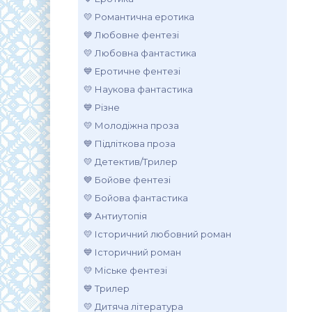
💛 Романтична еротика
💙 Любовне фентезі
💛 Любовна фантастика
💙 Еротичне фентезі
💛 Наукова фантастика
💙 Різне
💛 Молодіжна проза
💙 Підліткова проза
💛 Детектив/Трилер
💙 Бойове фентезі
💛 Бойова фантастика
💙 Антиутопія
💛 Історичний любовний роман
💙 Історичний роман
💛 Міське фентезі
💙 Трилер
💛 Дитяча література