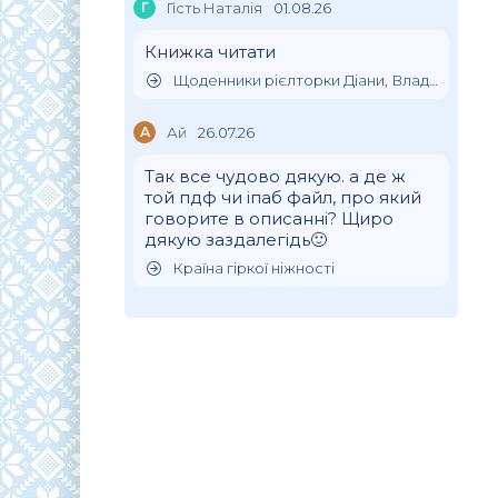
Г
Гість Наталія
01.08.26
Книжка читати
Щоденники рієлторки Діани, Влада Клімова
А
Ай
26.07.26
Так все чудово дякую. а де ж
той пдф чи іпаб файл, про який
говорите в описанні? Щиро
дякую заздалегідь🙂
Країна гіркої ніжності