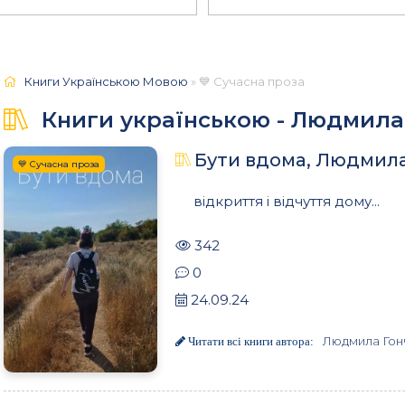
Книги Українською Мовою
» 💙 Сучасна проза
Книги українською - Людмила
Бути вдома, Людмил
💙 Сучасна проза
відкриття і відчуття дому...
342
0
24.09.24
Людмила Гон
Читати всі книги автора: