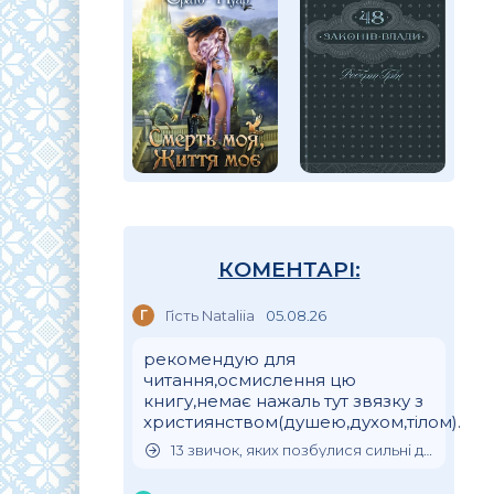
КОМЕНТАРІ:
Г
Гість Nataliia
05.08.26
рекомендую для
читання,осмислення цю
книгу,немає нажаль тут звязку з
християнством(душею,духом,тілом).
13 звичок, яких позбулися сильні духом люди