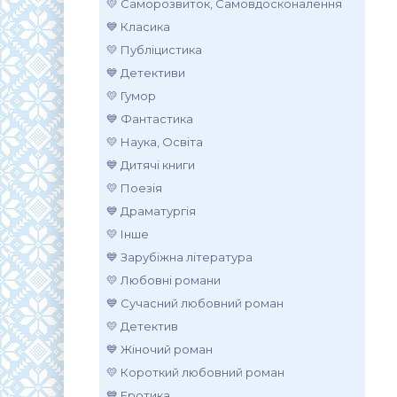
💛 Саморозвиток, Самовдосконалення
💙 Класика
💛 Публіцистика
💙 Детективи
💛 Гумор
💙 Фантастика
💛 Наука, Освіта
💙 Дитячі книги
💛 Поезія
💙 Драматургія
💛 Інше
💙 Зарубіжна література
💛 Любовні романи
💙 Сучасний любовний роман
💛 Детектив
💙 Жіночий роман
💛 Короткий любовний роман
💙 Еротика