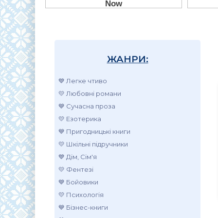
ЖАНРИ:
💙 Легке чтиво
💛 Любовні романи
💙 Сучасна проза
💛 Езотерика
💙 Пригодницькі книги
💛 Шкільні підручники
💙 Дім, Сім'я
💛 Фентезі
💙 Бойовики
💛 Психологія
💙 Бізнес-книги