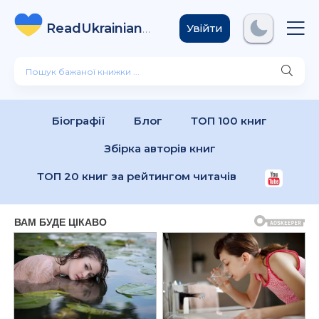
ReadUkrainian
Books
.com
Увійти
Біографії
Блог
ТОП 100 книг
Збірка авторів книг
ТОП 20 книг за рейтингом читачів