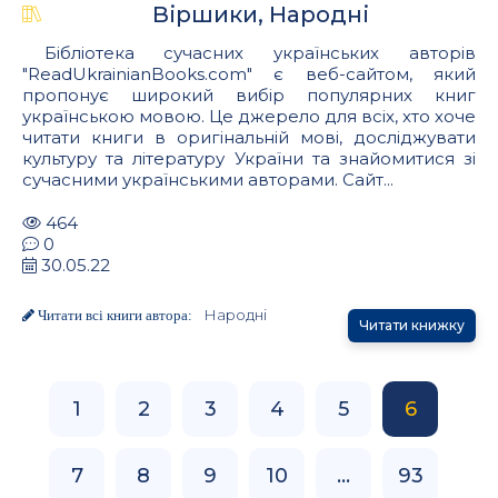
Віршики, Народні
Бібліотека сучасних українських авторів
"ReadUkrainianBooks.com" є веб-сайтом, який
пропонує широкий вибір популярних книг
українською мовою. Це джерело для всіх, хто хоче
читати книги в оригінальній мові, досліджувати
культуру та літературу України та знайомитися зі
сучасними українськими авторами. Сайт...
464
0
30.05.22
Народні
Читати всі книги автора:
Читати книжку
1
2
3
4
5
6
7
8
9
10
...
93