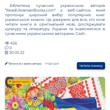
Бібліотека сучасних українських авторів
"ReadUkrainianBooks.com" є веб-сайтом, який
пропонує широкий вибір популярних книг
українською мовою. Це джерело для всіх, хто хоче
читати книги в оригінальній мові, досліджувати
культуру та літературу України та знайомитися зі
сучасними українськими авторами. Сайт...
456
0
30.05.22
Народні
Читати всі книги автора:
Читати книжку
💙 Дитячі книги