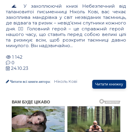
🌊 У захоплюючій книзі Небезпечний від
талановитої письменниці Ніколь Кові, вас чекає
захоплива мандрівка у світ незвіданих таємниць,
де відвага та ризик – невід'ємні спутники кожного
дня. 🦸‍♂️ Головний герой – це справжній герой
нашого часу, що ставить перед собою великі цілі
та ризикує всім, щоб розкрити таємниці давно
минулого. Він надзвичайно...
1 142
0
24.10.23
Ніколь Кові
Читати всі книги автора:
Читати книжку