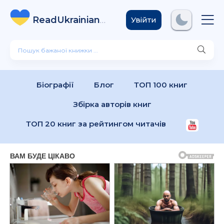
ReadUkrainian
Books
.com
Увійти
Біографії
Блог
ТОП 100 книг
Збірка авторів книг
ТОП 20 книг за рейтингом читачів