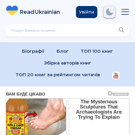
ReadUkrainian
Books
.com
Увійти
Біографії
Блог
ТОП 100 книг
Збірка авторів книг
ТОП 20 книг за рейтингом читачів