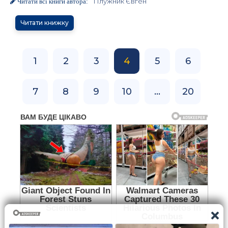
Плужник Євген
Читати всі книги автора:
Читати книжку
1
2
3
4
5
6
7
8
9
10
...
20