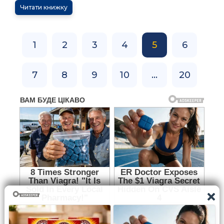
Читати книжку
1
2
3
4
5
6
7
8
9
10
...
20