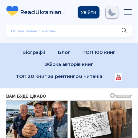
ReadUkrainian
Books
.com
Увійти
Біографії
Блог
ТОП 100 книг
Збірка авторів книг
ТОП 20 книг за рейтингом читачів