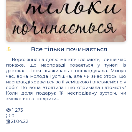
Все тільки починається
Ворожіння на долю манять і лякають, і лише час
покаже, що насправді ховається у тунелі із
дзеркал. Леся зважилась і пошкодувала. Минув
час, вона молода і успішна, але чи знає хтось, що
насправді ховається за її усмішкою і впевненістю у
собі? Що вона втратила і що отримала натомість?
Коли доля подарує їй несподівану зустріч, чи
зможе вона повірити...
1 273
0
21.04.22