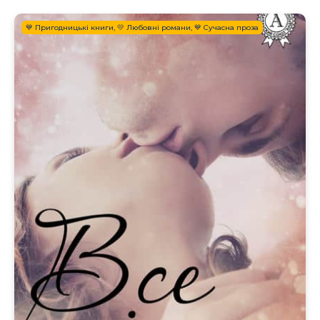
💙 Пригодницькі книги, 💛 Любовні романи, 💙 Сучасна проза