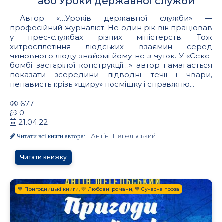
або Уроки державної служби
Автор «…Уроків державної служби» —
професійний журналіст. Не один рік він працював
у прес-службах різних міністерств. Тож
хитросплетіння людських взаємин серед
чиновного люду знайомі йому не з чуток. У «Секс-
бомбі застарілої конструкції…» автор намагається
показати зсередини підводні течії і чвари,
ненависть крізь «щиру» посмішку і справжню...
677
0
21.04.22
Антін Щегельський
Читати всі книги автора:
Читати книжку
💙 Пригодницькі книги, 💛 Любовні романи, 💙 Сучасна проза