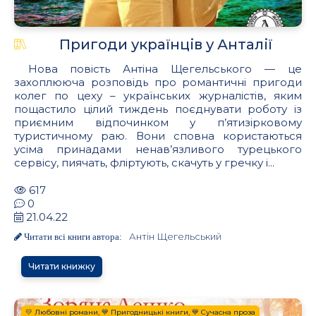
Пригоди українців у Анталії
Нова повість Антіна Щегельського — це
захоплююча розповідь про романтичні пригоди
колег по цеху – українських журналістів, яким
пощастило цілий тиждень поєднувати роботу із
приємним відпочинком у п’ятизірковому
туристичному раю. Вони сповна користаються
усіма принадами ненав’язливого турецького
сервісу, пиячать, фліртують, скачуть у гречку і...
617
0
21.04.22
Антін Щегельський
Читати всі книги автора:
Читати книжку
💛 Любовні романи, 💙 Пригодницькі книги, 💙 Сучасна проза