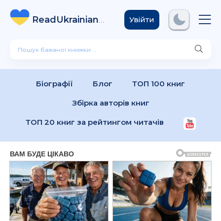
ReadUkrainian
Books
.com
Увійти
Біографії
Блог
ТОП 100 книг
Збірка авторів книг
ТОП 20 книг за рейтингом читачів