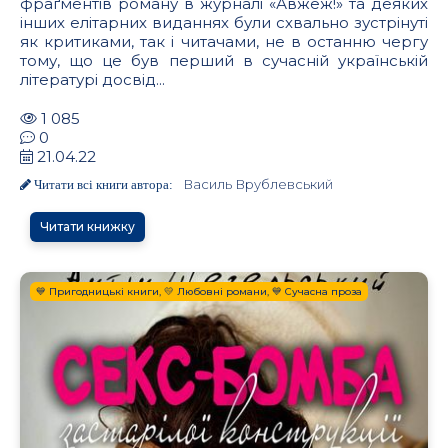
фраґментів роману в журналі «Авжеж!» та деяких
інших елітарних виданнях були схвально зустрінуті
як критиками, так і читачами, не в останню чергу
тому, що це був перший в сучасній українській
літературі досвід...
1 085
0
21.04.22
Василь Врублевський
Читати всі книги автора:
Читати книжку
💙 Пригодницькі книги, 💛 Любовні романи, 💙 Сучасна проза