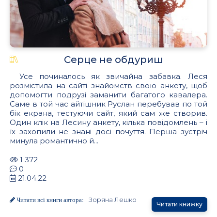
Серце не обдуриш
Усе починалось як звичайна забавка. Леся
розмістила на сайті знайомств свою анкету, щоб
допомогти подрузі заманити багатого кавалера.
Саме в той час айтішник Руслан перебував по той
бік екрана, тестуючи сайт, який сам же створив.
Один клік на Лесину анкету, кілька повідомлень – і
їх захопили не знані досі почуття. Перша зустріч
минула романтично й...
1 372
0
21.04.22
Зоряна Лешко
Читати всі книги автора:
Читати книжку