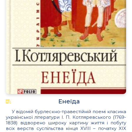
.
Енеїда
У відомій бурлескно-травестійній поемі класика
української літератури І. П. Котляревського (1769-
1838) відворено широку картину життя і побуту
всіх верств суспільства кінця XVIII – початку XIX