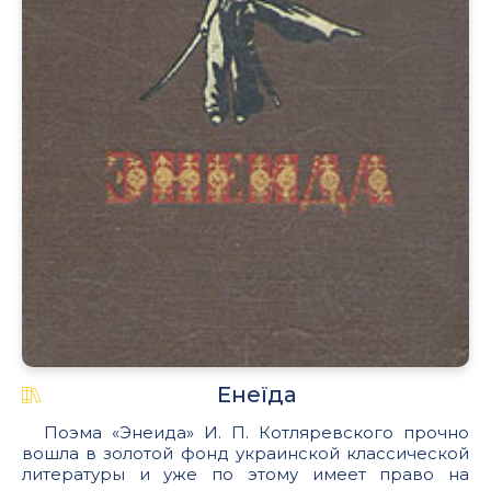
Енеїда
Поэма «Энеида» И. П. Котляревского прочно
вошла в золотой фонд украинской классической
литературы и уже по этому имеет право на