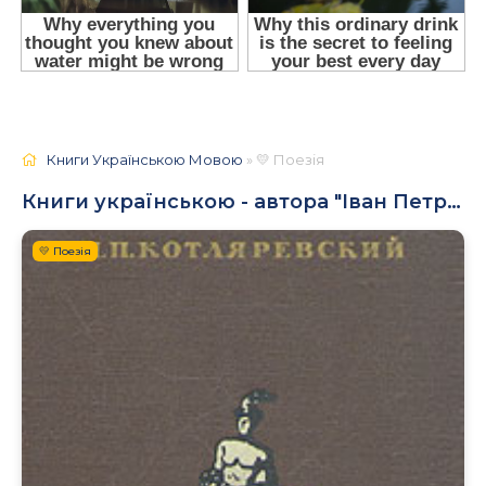
Книги Українською Мовою
» 💛 Поезія
Книги українською - автора "Іван Петрович Котляревський"
💛 Поезія