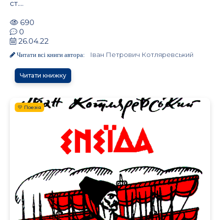
ст....
690
0
26.04.22
Іван Петрович Котляревський
Читати всі книги автора:
Читати книжку
💛 Поезія