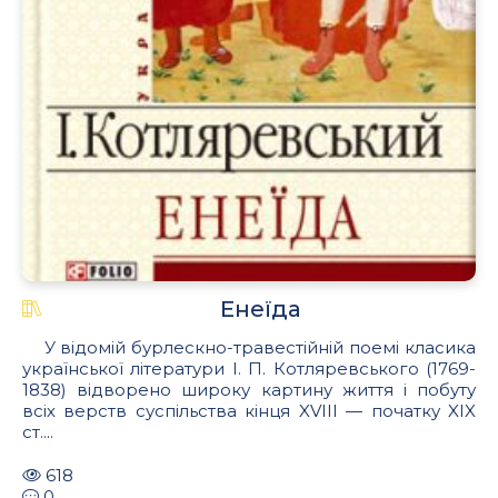
Енеїда
У відомій бурлескно-травестійній поемі класика
української літератури І. П. Котляревського (1769-
1838) відворено широку картину життя і побуту
всіх верств суспільства кінця XVIII — початку XIX
ст....
618
0