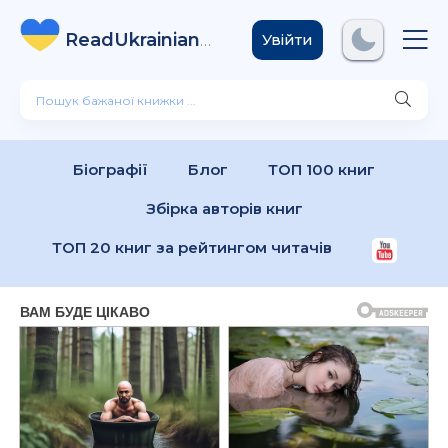
ReadUkrainian
Books
.com
Увійти
Біографії
Блог
ТОП 100 книг
Збірка авторів книг
ТОП 20 книг за рейтингом читачів