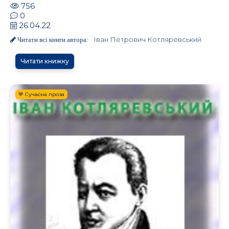
756
0
26.04.22
Іван Петрович Котляревський
Читати всі книги автора:
Читати книжку
💙 Сучасна проза