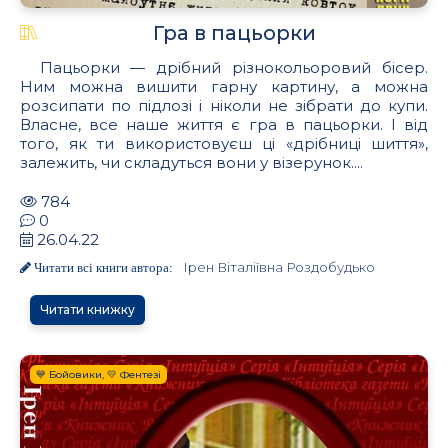
Гра в пацьорки
Пацьорки — дрібний різнокольоровий бісер.
Ним можна вишити гарну картину, а можна
розсипати по підлозі і ніколи не зібрати до купи.
Власне, все наше життя є гра в пацьорки. І від
того, як ти використовуєш ці «дрібниці шиття»,
залежить, чи складуться вони у візерунок....
784
0
26.04.22
Ірен Віталіївна Роздобудько
Читати всі книги автора:
Читати книжку
💙 Бойовики, 💛 Фентезі