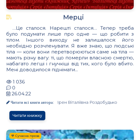
Мерці
…Це сталося. Нарешті сталося… Тепер треба
було подумати лише про одне — що робити з
тілом. Іншого виходу не залишалося: його
необхідно розчленувати. Я вже знаю, що людські
тіла — коли вони перетворюються саме на тіла —
мають різну вагу: ті, що померли власною смертю,
набагато легші і гнучкіші від тих, кого було вбито.
Мені доводилося піднімати...
1 036
0
26.04.22
Ірен Віталіївна Роздобудько
Читати всі книги автора:
Читати книжку
💙 Сучасна проза