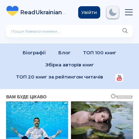
ReadUkrainian
Books
.com
Увійти
Біографії
Блог
ТОП 100 книг
Збірка авторів книг
ТОП 20 книг за рейтингом читачів