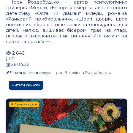
Ірен Роздобудько — автор психологічних
трилерів «Мерці», «Ескорт у смерть», авантюрного
детективу «Останній діамант міледі», романів
«Ранковий прибиральник», «Шості двері», двох
поетичних збірок. Пише казки та оповідання для
дітей, малює, вишиває бісером, грає на гітарі,
плаває з аквалангом і на питання: «Чи вмієте ви
грати на роялі?» —...
2 646
0
26.04.22
Ірен Віталіївна Роздобудько
Читати всі книги автора:
Читати книжку
💙 Сучасна проза