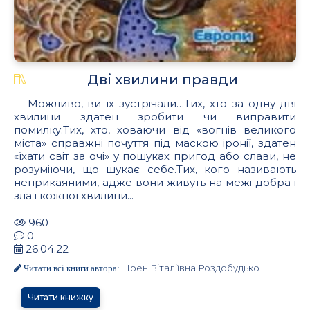
Дві хвилини правди
Можливо, ви їх зустрічали…Тих, хто за одну-дві
хвилини здатен зробити чи виправити
помилку.Тих, хто, ховаючи від «вогнів великого
міста» справжні почуття під маскою іронії, здатен
«їхати світ за очі» у пошуках пригод або слави, не
розуміючи, що шукає себе.Тих, кого називають
неприкаяними, адже вони живуть на межі добра і
зла і кожної хвилини...
960
0
26.04.22
Ірен Віталіївна Роздобудько
Читати всі книги автора:
Читати книжку