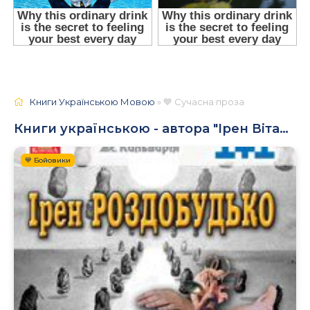
Книги Українською Мовою
» 💙 Сучасна проза
Книги українською - автора "Ірен Віталіївна Роздобудько"
💙 Бойовики