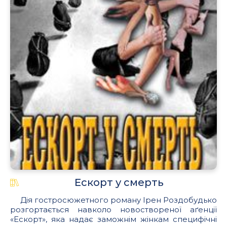
Ескорт у смерть
Дія гостросюжетного роману Ірен Роздобудько
розгортається навколо новоствореної аґенції
«Ескорт», яка надає заможнім жінкам специфічні