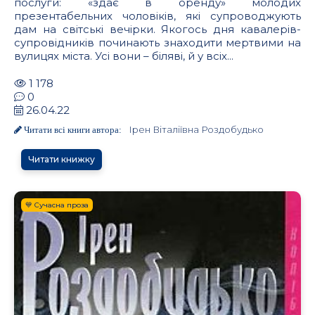
послуги: «здає в оренду» молодих
презентабельних чоловіків, які супроводжують
дам на світські вечірки. Якогось дня кавалерів-
супровідників починають знаходити мертвими на
вулицях міста. Усі вони – біляві, й у всіх...
1 178
0
26.04.22
Ірен Віталіївна Роздобудько
Читати всі книги автора:
Читати книжку
💙 Сучасна проза