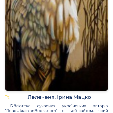
.
Лелеченя, Ірина Мацко
Бібліотека сучасних українських авторів
"ReadUkrainianBooks.com" є веб-сайтом, який