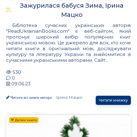
Зажурилася бабуся Зима, Ірина
Мацко
Бібліотека сучасних українських авторів
"ReadUkrainianBooks.com" є веб-сайтом, який
пропонує широкий вибір популярних книг
українською мовою. Це джерело для всіх, хто хоче
читати книги в оригінальній мові, досліджувати
культуру та літературу України та знайомитися зі
сучасними українськими авторами. Сайт...
530
0
09.06.23
Ірина Мацко
Читати всі книги автора:
Читати книжку
💙 Дитячі книги