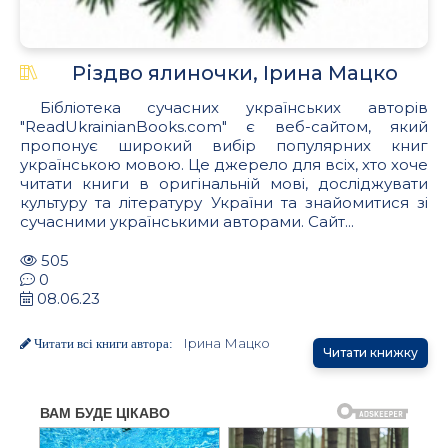
Різдво ялиночки, Ірина Мацко
Бібліотека сучасних українських авторів
"ReadUkrainianBooks.com" є веб-сайтом, який
пропонує широкий вибір популярних книг
українською мовою. Це джерело для всіх, хто хоче
читати книги в оригінальній мові, досліджувати
культуру та літературу України та знайомитися зі
сучасними українськими авторами. Сайт...
505
0
08.06.23
Ірина Мацко
Читати всі книги автора:
Читати книжку