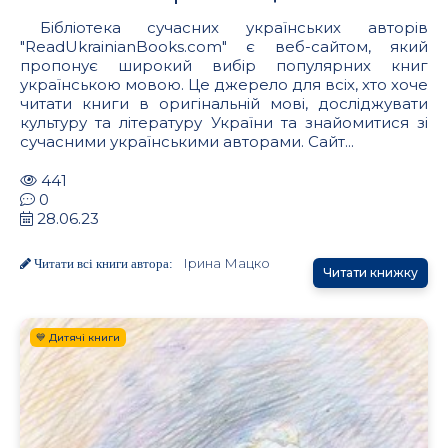
Бібліотека сучасних українських авторів
"ReadUkrainianBooks.com" є веб-сайтом, який
пропонує широкий вибір популярних книг
українською мовою. Це джерело для всіх, хто хоче
читати книги в оригінальній мові, досліджувати
культуру та літературу України та знайомитися зі
сучасними українськими авторами. Сайт...
441
0
28.06.23
Ірина Мацко
Читати всі книги автора:
Читати книжку
💙 Дитячі книги