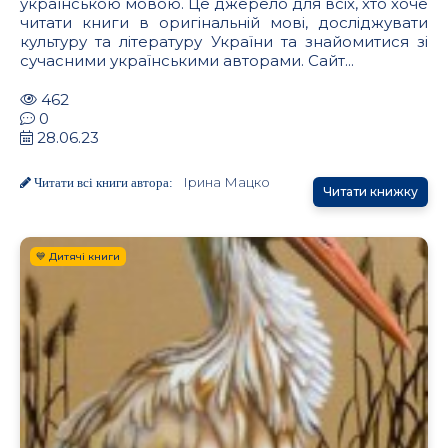
українською мовою. Це джерело для всіх, хто хоче
читати книги в оригінальній мові, досліджувати
культуру та літературу України та знайомитися зі
сучасними українськими авторами. Сайт...
462
0
28.06.23
Ірина Мацко
Читати всі книги автора:
Читати книжку
💙 Дитячі книги