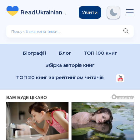
ReadUkrainian
Books
.com
Увійти
Біографії
Блог
ТОП 100 книг
Збірка авторів книг
ТОП 20 книг за рейтингом читачів