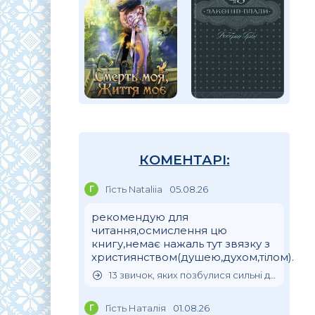
КОМЕНТАРІ:
Г
Гість Nataliia
05.08.26
рекомендую для
читання,осмислення цю
книгу,немає нажаль тут звязку з
християнством(душею,духом,тілом).
13 звичок, яких позбулися сильні духом люди
Г
Гість Наталія
01.08.26