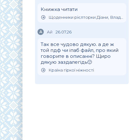
Книжка читати
Щоденники рієлторки Діани, Влада Клімова
А
Ай
26.07.26
Так все чудово дякую. а де ж
той пдф чи іпаб файл, про який
говорите в описанні? Щиро
дякую заздалегідь🙂
Країна гіркої ніжності