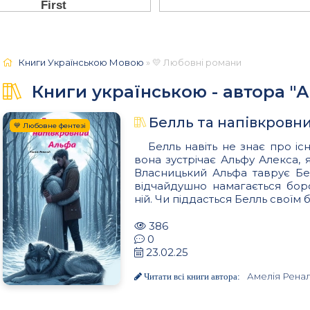
Книги Українською Мовою
» 💛 Любовні романи
Книги українською - автора "
Белль та напівкровни
💙 Любовне фентезі
Белль навіть не знає про іс
вона зустрічає Альфу Алекса,
Власницький Альфа таврує Бе
відчайдушно намагається бор
ній. Чи піддасться Белль своїм
386
0
23.02.25
Амелія Ренал
Читати всі книги автора: