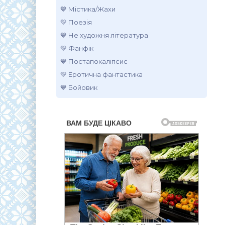
💙 Містика/Жахи
💛 Поезія
💙 Не художня література
💛 Фанфік
💙 Постапокаліпсис
💛 Еротична фантастика
💙 Бойовик
.