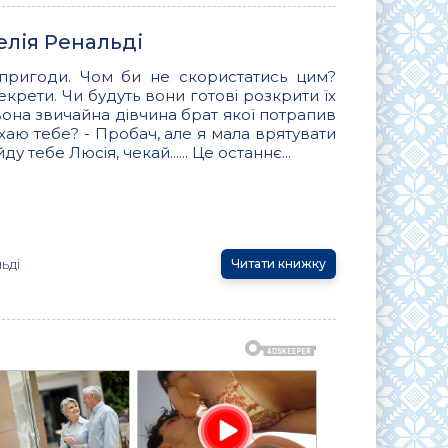
елія Ренальді
пригоди. Чом би не скористатись цим?
секрети. Чи будуть вони готові розкрити їх
вона звичайна дівчина брат якої потрапив
кохаю тебе? - Пробач, але я мала врятувати
 тебе Люсія, чекай...... Це останнє...
ьді
Читати книжку