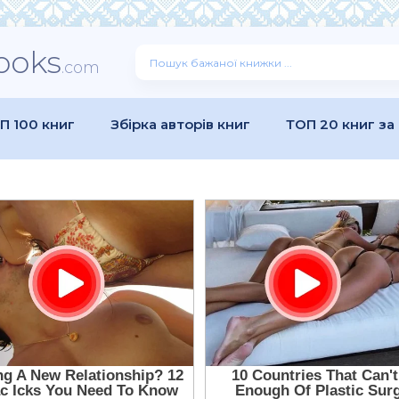
ooks
.com
П 100 книг
Збірка авторів книг
ТОП 20 книг за