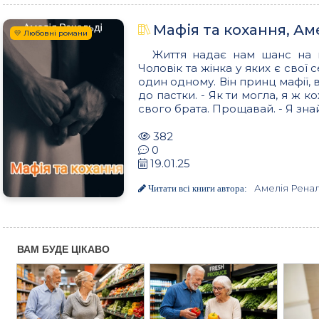
Мафія та кохання, Ам
💛 Любовні романи
Життя надає нам шанс на 
Чоловік та жінка у яких є свої 
один одному. Він принц мафії, 
до пастки. - Як ти могла, я ж 
свого брата. Прощавай. - Я знайду
382
0
19.01.25
Амелія Ренал
Читати всі книги автора: