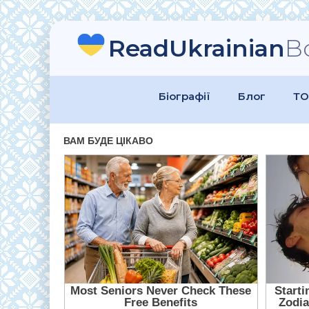
ReadUkrainian
B
Біографії
Блог
ТО