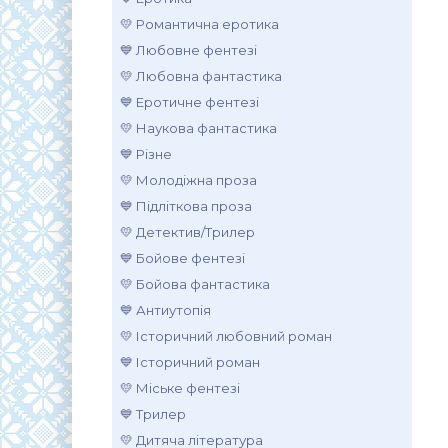
💛 Романтична еротика
💙 Любовне фентезі
💛 Любовна фантастика
💙 Еротичне фентезі
💛 Наукова фантастика
💙 Різне
💛 Молодіжна проза
💙 Підліткова проза
💛 Детектив/Трилер
💙 Бойове фентезі
💛 Бойова фантастика
💙 Антиутопія
💛 Історичний любовний роман
💙 Історичний роман
💛 Міське фентезі
💙 Трилер
💛 Дитяча література