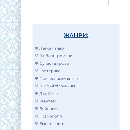
ЖАНРИ:
💙 Легке чтиво
💛 Любовні романи
💙 Сучасна проза
💛 Езотерика
💙 Пригодницькі книги
💛 Шкільні підручники
💙 Дім, Сім'я
💛 Фентезі
💙 Бойовики
💛 Психологія
💙 Бізнес-книги