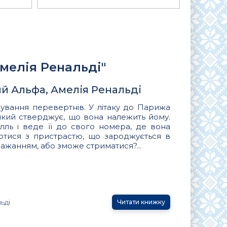
Амелія Ренальді"
й Альфа, Амелія Ренальді
нування перевертнів. У літаку до Парижа
 який стверджує, що вона належить йому.
лль і веде її до свого номера, де вона
отися з пристрастю, що зароджується в
 бажанням, або зможе стриматися?...
ьді
Читати книжку