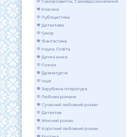
💛 Саморозвиток, Самовдосконалення
💙 Класика
💛 Публіцистика
💙 Детективи
💛 Гумор
💙 Фантастика
💛 Наука, Освіта
💙 Дитячі книги
💛 Поезія
💙 Драматургія
💛 Інше
💙 Зарубіжна література
💛 Любовні романи
💙 Сучасний любовний роман
💛 Детектив
💙 Жіночий роман
💛 Короткий любовний роман
💙 Еротика