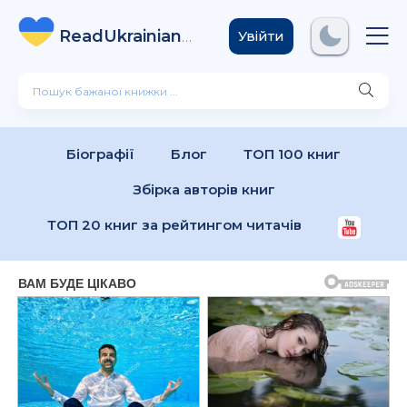
ReadUkrainian
Books
.com
Увійти
Біографії
Блог
ТОП 100 книг
Збірка авторів книг
ТОП 20 книг за рейтингом читачів