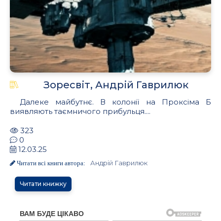
Зоресвіт, Андрій Гаврилюк
Далеке майбутнє. В колонії на Проксіма Б
виявляють таємничого прибульця....
323
0
12.03.25
Андрій Гаврилюк
Читати всі книги автора:
Читати книжку