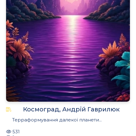
Космоград, Андрій Гаврилюк
Терраформування далекої планети...
531