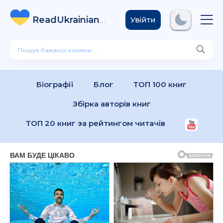
ReadUkrainian
Books
.com
Увійти
Біографії
Блог
ТОП 100 книг
Збірка авторів книг
ТОП 20 книг за рейтингом читачів