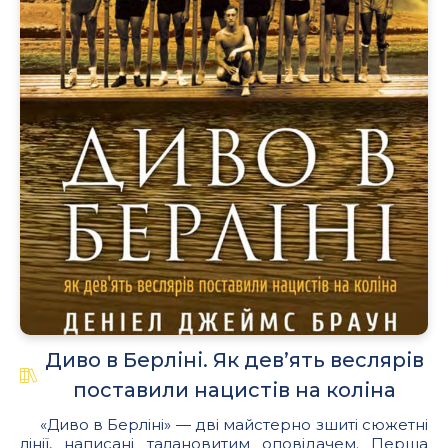
Диво в Берліні. Як дев’ять веслярів
поставили нацистів на коліна
«Диво в Берліні» — дві майстерно зшиті сюжетні
лінії, написані талановитим оповідачем. Перша