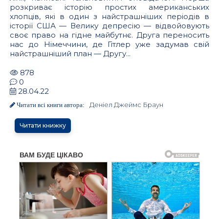
розкриває історію простих американських
хлопців, які в один з найстрашніших періодів в
історії США — Велику депресію — відвойовують
своє право на гідне майбутнє. Друга переносить
нас до Німеччини, де Гітлер уже задумав свій
найстрашніший план — Другу...
878
0
28.04.22
Деніел Джеймс Браун
Читати всі книги автора:
Читати книжку