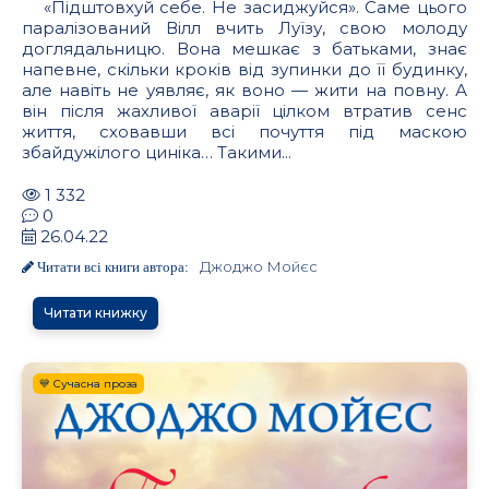
«Підштовхуй себе. Не засиджуйся». Саме цього
паралізований Вілл вчить Луїзу, свою молоду
доглядальницю. Вона мешкає з батьками, знає
напевне, скільки кроків від зупинки до її будинку,
але навіть не уявляє, як воно — жити на повну. А
він після жахливої аварії цілком втратив сенс
життя, сховавши всі почуття під маскою
збайдужілого циніка… Такими...
1 332
0
26.04.22
Джоджо Мойєс
Читати всі книги автора:
Читати книжку
💙 Сучасна проза