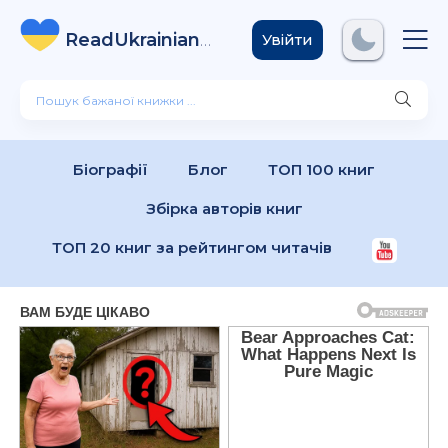
ReadUkrainian
Books
.com
Увійти
Біографії
Блог
ТОП 100 книг
Збірка авторів книг
ТОП 20 книг за рейтингом читачів