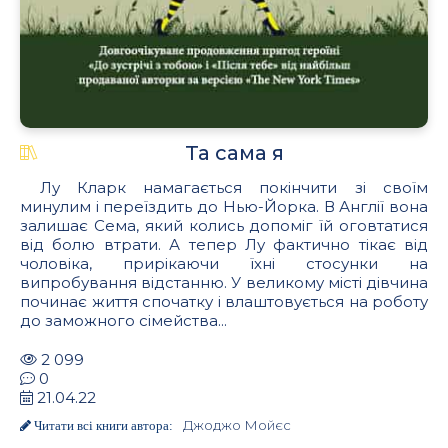
Та сама я
Лу Кларк намагається покінчити зі своїм
минулим і переїздить до Нью-Йорка. В Англії вона
залишає Сема, який колись допоміг їй оговтатися
від болю втрати. А тепер Лу фактично тікає від
чоловіка, прирікаючи їхні стосунки на
випробування відстанню. У великому місті дівчина
починає життя спочатку і влаштовується на роботу
до заможного сімейства...
2 099
0
21.04.22
Джоджо Мойєс
Читати всі книги автора: