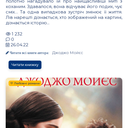
полотно нагадувало їй про найщасливіші миті з
коханим. Здавалося, вона відчуває його подих, чує
сміх… Та одна випадкова зустріч змінює її життя.
Лів нарешті дізнається, хто зображений на картині,
дізнається історію...
1 232
0
26.04.22
Джоджо Мойєс
Читати всі книги автора:
Читати книжку
💛 Любовні романи