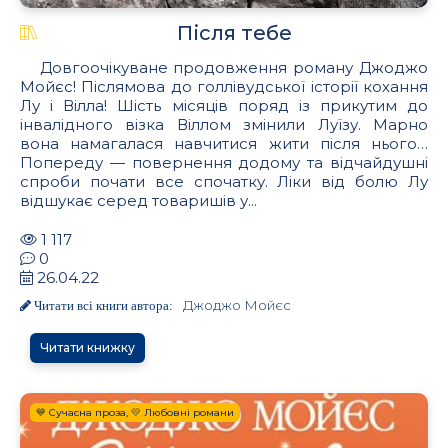
Після тебе
Довгоочікуване продовження роману Джоджо
Мойєс! Післямова до голлівудської історії кохання
Лу і Вілла! Шість місяців поряд із прикутим до
інвалідного візка Віллом змінили Луїзу. Марно
вона намагалася навчитися жити після нього…
Попереду — повернення додому та відчайдушні
спроби почати все спочатку. Ліки від болю Лу
відшукає серед товаришів у...
1 117
0
26.04.22
Джоджо Мойєс
Читати всі книги автора:
Читати книжку
💙 Сучасна проза, 💛 Любовні романи