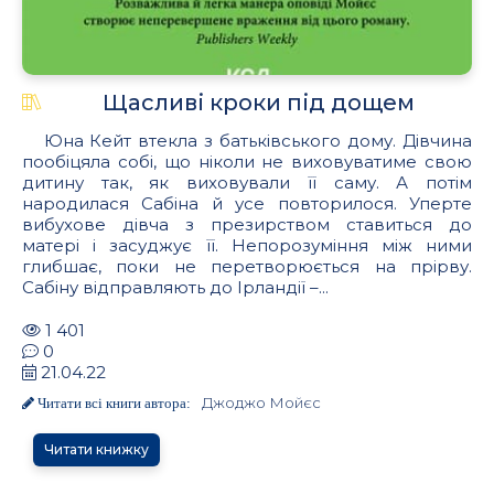
Щасливі кроки під дощем
Юна Кейт втекла з батьківського дому. Дівчина
пообіцяла собі, що ніколи не виховуватиме свою
дитину так, як виховували її саму. А потім
народилася Сабіна й усе повторилося. Уперте
вибухове дівча з презирством ставиться до
матері і засуджує її. Непорозуміння між ними
глибшає, поки не перетворюється на прірву.
Сабіну відправляють до Ірландії –...
1 401
0
21.04.22
Джоджо Мойєс
Читати всі книги автора:
Читати книжку