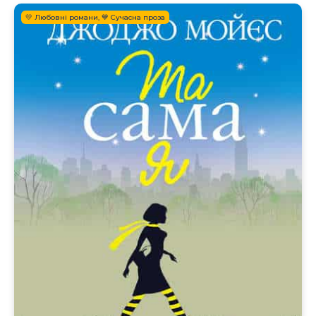
💛 Любовні романи, 💙 Сучасна проза