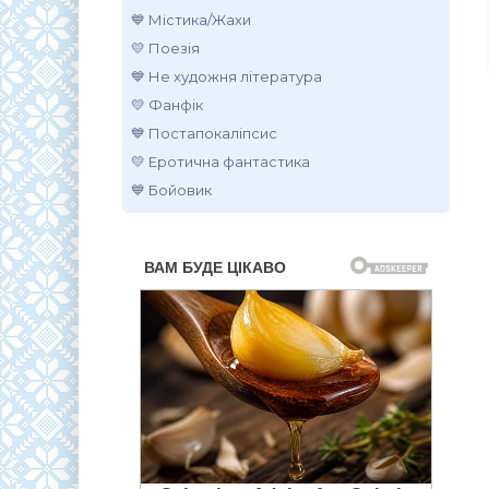
💙 Містика/Жахи
💛 Поезія
💙 Не художня література
💛 Фанфік
💙 Постапокаліпсис
💛 Еротична фантастика
💙 Бойовик
.