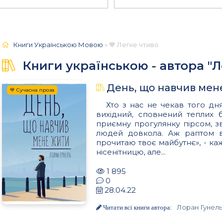
Книги Українською Мовою
» 💙 Легке чтиво
Книги українською - автора "Л
День, що навчив мен
💙 Сучасна проза
Хто з нас не чекав того дн
вихідний, сповнений теплих 
приємну прогулянку пірсом, зв
людей довкола. Аж раптом в
прочитаю твоє майбутнє», - каж
нісенітницю, але...
1 895
0
28.04.22
Лоран Гунел
Читати всі книги автора: