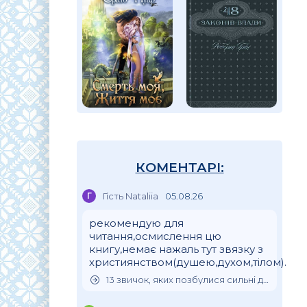
КОМЕНТАРІ:
Г
Гість Nataliia
05.08.26
рекомендую для
читання,осмислення цю
книгу,немає нажаль тут звязку з
християнством(душею,духом,тілом).
13 звичок, яких позбулися сильні духом люди