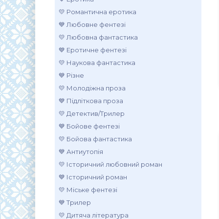
💛 Романтична еротика
💙 Любовне фентезі
💛 Любовна фантастика
💙 Еротичне фентезі
💛 Наукова фантастика
💙 Різне
💛 Молодіжна проза
💙 Підліткова проза
💛 Детектив/Трилер
💙 Бойове фентезі
💛 Бойова фантастика
💙 Антиутопія
💛 Історичний любовний роман
💙 Історичний роман
💛 Міське фентезі
💙 Трилер
💛 Дитяча література