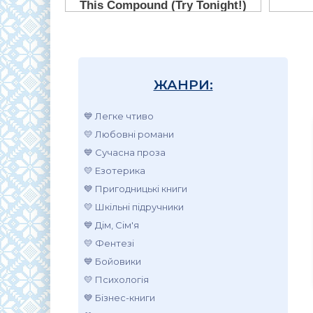
ЖАНРИ:
💙 Легке чтиво
💛 Любовні романи
💙 Сучасна проза
💛 Езотерика
💙 Пригодницькі книги
💛 Шкільні підручники
💙 Дім, Сім'я
💛 Фентезі
💙 Бойовики
💛 Психологія
💙 Бізнес-книги