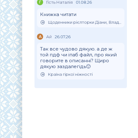
Г
Гість Наталія
01.08.26
Книжка читати
Щоденники рієлторки Діани, Влада Клімова
А
Ай
26.07.26
Так все чудово дякую. а де ж
той пдф чи іпаб файл, про який
говорите в описанні? Щиро
дякую заздалегідь🙂
Країна гіркої ніжності