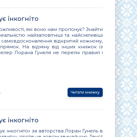
є інкогніто
можливості, які воно нам пропонує? Знайти
альністю найзаповітніші та найсміливіші
та самовдосконалення відкритий кожному,
прямок. На відміну від інших книжок із
селер Лорана Гунеля не перелік правил і
ь
Читати книжку
є інкогніто
 інкогніто» за авторства Лоран Гунель в
звитку, проте не зовсім звичайною. Текст