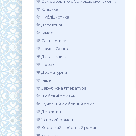
💛 Саморозвиток, Самовдосконалення
💙 Класика
💛 Публіцистика
💙 Детективи
💛 Гумор
💙 Фантастика
💛 Наука, Освіта
💙 Дитячі книги
💛 Поезія
💙 Драматургія
💛 Інше
💙 Зарубіжна література
💛 Любовні романи
💙 Сучасний любовний роман
💛 Детектив
💙 Жіночий роман
💛 Короткий любовний роман
💙 Еротика