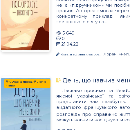
не є «підручником» чи посіб
правил. Авторка змогла через
конкретному прикладі, як
зовнішнього світу на...
5 649
0
21.04.22
Лоран Гунел
Читати всі книги автора:
День, що навчив мен
💙 Сучасна проза, 💙 Легке
чтиво
Ласкаво просимо на ReadUk
якісної української та сві
представити вам незабутню 
видатного французького авт
розповідь про справжнє житт
можуть навчити нас цінувати ко