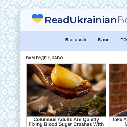
ReadUkrainian
B
Біографії
Блог
ТО