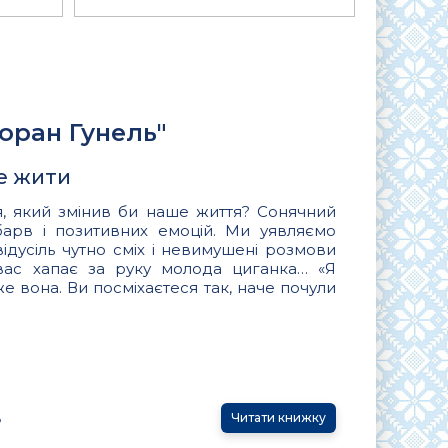
оран Гунель"
е жити
я, який змінив би наше життя? Сонячний
барв і позитивних емоцій. Ми уявляємо
ідусіль чутно сміх і невимушені розмови
ас хапає за руку молода циганка… «Я
е вона. Ви посміхаєтеся так, наче почули
ь
Читати книжку