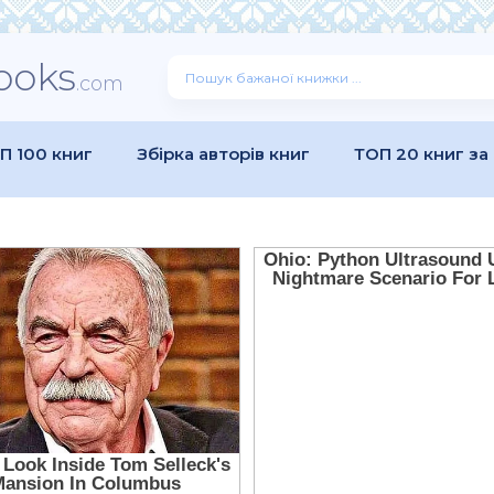
ooks
.com
П 100 книг
Збірка авторів книг
ТОП 20 книг за