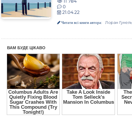
11 784
0
21.04.22
Лоран Гунел
Читати всі книги автора: