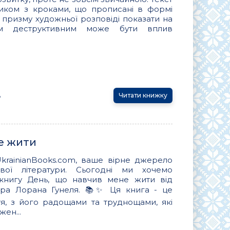
ником з кроками, що прописані в формі
 призму художньої розповіді показати на
им деструктивним може бути вплив
ь
Читати книжку
е жити
rainianBooks.com, ваше вірне джерело
тової літератури. Сьогодні ми хочемо
книгу День, що навчив мене жити від
ора Лорана Гунеля. 📚✨ Ця книга - це
я, з його радощами та труднощами, які
жен...