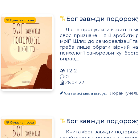
Бог завжди подорожу
💙 Сучасна проза
Як не пропустити в житті ті 
своє призначення й зробити ре
мрії? Шлях до самореалізації 
треба лише обрати вірний на
психології саморозвитку, бест
вправ,...
1 212
0
26.04.22
Лоран Гунел
Читати всі книги автора:
Бог завжди подорожу
💙 Сучасна проза
Книга «Бог завжди подорожує
своїй основі є працею з саморо