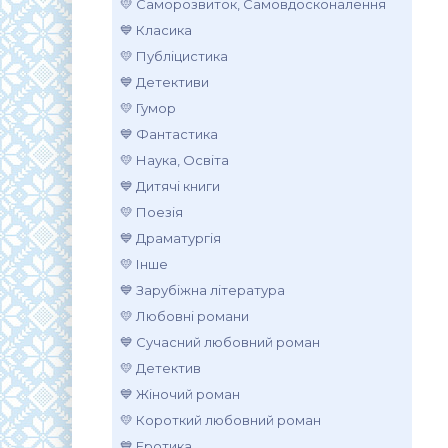
💛 Саморозвиток, Самовдосконалення
💙 Класика
💛 Публіцистика
💙 Детективи
💛 Гумор
💙 Фантастика
💛 Наука, Освіта
💙 Дитячі книги
💛 Поезія
💙 Драматургія
💛 Інше
💙 Зарубіжна література
💛 Любовні романи
💙 Сучасний любовний роман
💛 Детектив
💙 Жіночий роман
💛 Короткий любовний роман
💙 Еротика