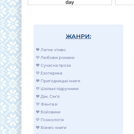
ЖАНРИ:
💙 Легке чтиво
💛 Любовні романи
💙 Сучасна проза
💛 Езотерика
💙 Пригодницькі книги
💛 Шкільні підручники
💙 Дім, Сім'я
💛 Фентезі
💙 Бойовики
💛 Психологія
💙 Бізнес-книги