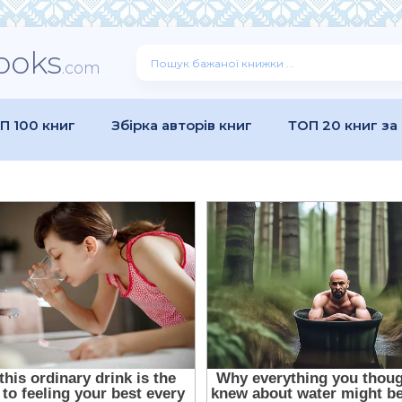
ooks
.com
П 100 книг
Збірка авторів книг
ТОП 20 книг за