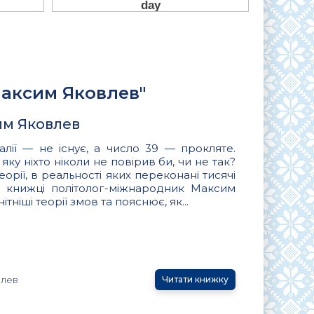
Максим Яковлев"
сим Яковлев
лії — не існує, а число 39 — прокляте.
яку ніхто ніколи не повірив би, чи не так?
еорії, в реальності яких переконані тисячі
їй книжці політолог-міжнародник Максим
ніші теорії змов та пояснює, як...
влев
Читати книжку