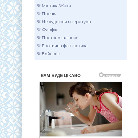
💙 Містика/Жахи
💛 Поезія
💙 Не художня література
💛 Фанфік
💙 Постапокаліпсис
💛 Еротична фантастика
💙 Бойовик
.