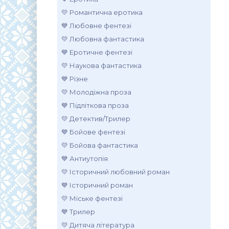
💛 Романтична еротика
💙 Любовне фентезі
💛 Любовна фантастика
💙 Еротичне фентезі
💛 Наукова фантастика
💙 Різне
💛 Молодіжна проза
💙 Підліткова проза
💛 Детектив/Трилер
💙 Бойове фентезі
💛 Бойова фантастика
💙 Антиутопія
💛 Історичний любовний роман
💙 Історичний роман
💛 Міське фентезі
💙 Трилер
💛 Дитяча література