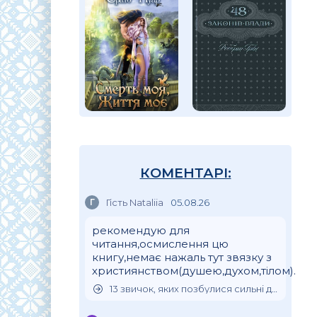
КОМЕНТАРІ:
Г
Гість Nataliia
05.08.26
рекомендую для
читання,осмислення цю
книгу,немає нажаль тут звязку з
християнством(душею,духом,тілом).
13 звичок, яких позбулися сильні духом люди