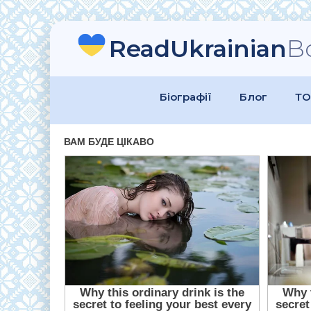
ReadUkrainian
B
Біографії
Блог
ТО