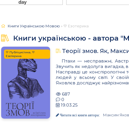
Книги Українською Мовою
» 💛 Езотерика
Книги українською - автора "
Теорії змов. Як, Мак
💛 Публіцистика, 💛
Езотерика
Птахи — несправжні, Австра
Звучить як недолуга вигадка, в 
Насправді це конспірологічні т
людей у всьому світі. У сво
Яковлєв досліджує найрізноманіт
687
0
19.03.25
Максим Яко
Читати всі книги автора: