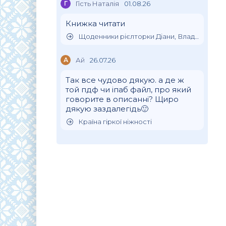
Г
Гість Наталія
01.08.26
Книжка читати
Щоденники рієлторки Діани, Влада Клімова
А
Ай
26.07.26
Так все чудово дякую. а де ж
той пдф чи іпаб файл, про який
говорите в описанні? Щиро
дякую заздалегідь🙂
Країна гіркої ніжності