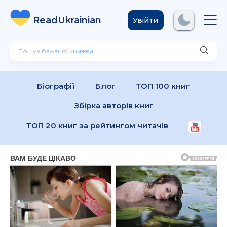
ReadUkrainian
Books
.com
Увійти
Біографії
Блог
ТОП 100 книг
Збірка авторів книг
ТОП 20 книг за рейтингом читачів