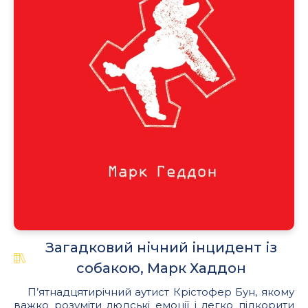
Загадковий нічний інцидент із
собакою, Марк Хаддон
П’ятнадцятирічний аутист Крістофер Бун, якому
важко розуміти людські емоції і легко підкорити