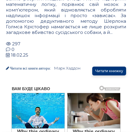
математичну логіку, порівнює свій мозок з
комп’ютером, який відмовляється обробляти
надлишок інформації і просто «зависає». За
допомогою дедуктивного методу Шерлока
Голмса Крістофер намагається не лише розкрити
загадкове вбивство сусідського собаки, а й...
297
0
18.02.25
Марк Хаддон
Читати всі книги автора:
Читати книжку