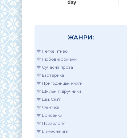
ЖАНРИ:
💙 Легке чтиво
💛 Любовні романи
💙 Сучасна проза
💛 Езотерика
💙 Пригодницькі книги
💛 Шкільні підручники
💙 Дім, Сім'я
💛 Фентезі
💙 Бойовики
💛 Психологія
💙 Бізнес-книги