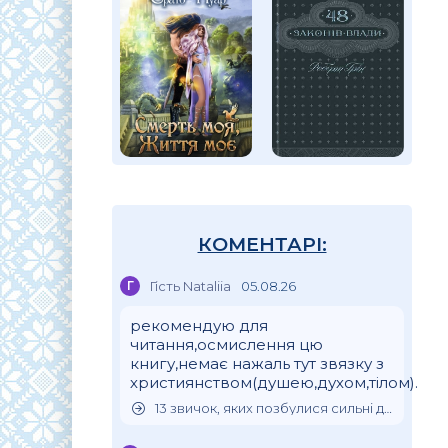
КОМЕНТАРІ:
Г
Гість Nataliia
05.08.26
рекомендую для
читання,осмислення цю
книгу,немає нажаль тут звязку з
християнством(душею,духом,тілом).
13 звичок, яких позбулися сильні духом люди