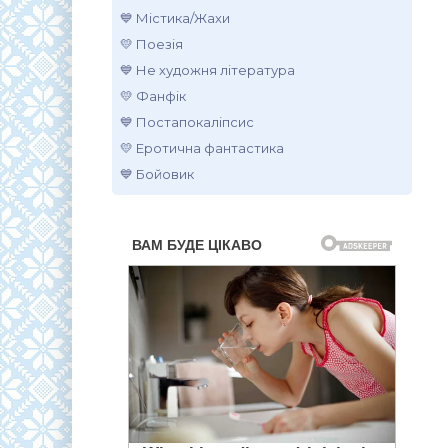
💙 Містика/Жахи
💛 Поезія
💙 Не художня література
💛 Фанфік
💙 Постапокаліпсис
💛 Еротична фантастика
💙 Бойовик
.