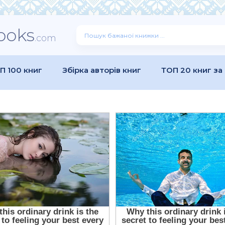
ooks
.com
П 100 книг
Збірка авторів книг
ТОП 20 книг за