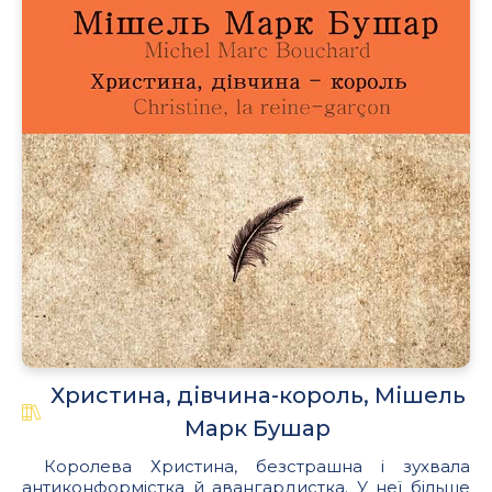
Христина, дівчина-король, Мішель
Марк Бушар
Королева Христина, безстрашна і зухвала
антиконформістка й авангардистка. У неї більше