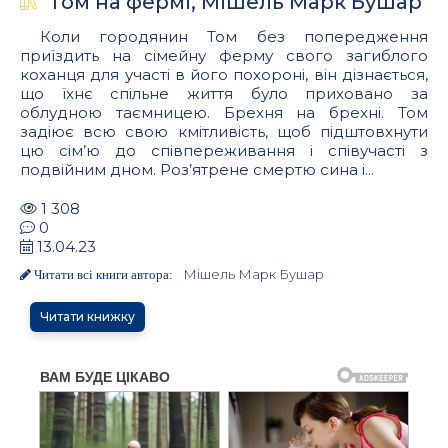
Том на фермі, Мішель Марк Бушар
Коли городянин Том без попередження
приїздить на сімейну ферму свого загиблого
коханця для участі в його похороні, він дізнається,
що їхнє спільне життя було приховано за
облудною таємницею. Брехня на брехні. Том
задіює всю свою кмітливість, щоб підштовхнути
цю сім’ю до співпереживання і співучасті з
подвійним дном. Роз’ятрене смертю сина і...
1 308
0
13.04.23
Мішель Марк Бушар
Читати всі книги автора:
Читати книжку