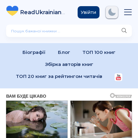
ReadUkrainian
Books
.com
Увійти
Біографії
Блог
ТОП 100 книг
Збірка авторів книг
ТОП 20 книг за рейтингом читачів