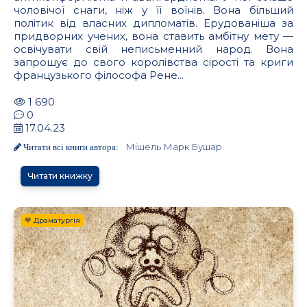
чоловічої снаги, ніж у її воїнів. Вона більший
політик від власних дипломатів. Ерудованіша за
придворних учених, вона ставить амбітну мету —
освічувати свій неписьменний народ. Вона
запрошує до свого королівства сірості та криги
французького філософа Рене...
1 690
0
17.04.23
Мішель Марк Бушар
Читати всі книги автора:
Читати книжку
💙 Драматургія