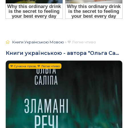
Книги Українською Мовою
» 💙 Легке чтиво
Книги українською - автора "Ольга Саліпа"
💙 Сучасна проза, 💙 Легке чтиво