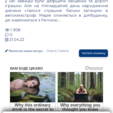
у неї завжди були дефіцитні захцянки та дорогі
іграшки. Але на п’ятнадцятий день народження
дівчини сталося страшне: батьки загинули в
автокатастрофі. Марія опиняється в дитбудинку,
де знайомиться з Регіною....
1 908
0
21.04.22
Ольга Саліпа
Читати всі книги автора:
Читати книжку