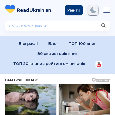
ReadUkrainian
Books
.com
Увійти
Біографії
Блог
ТОП 100 книг
Збірка авторів книг
ТОП 20 книг за рейтингом читачів