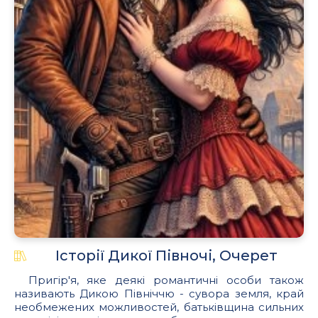
Історії Дикої Півночі, Очерет
Пригір'я, яке деякі романтичні особи також
називають Дикою Північчю - сувора земля, край
необмежених можливостей, батьківщина сильних