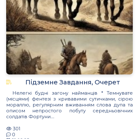
Підземне Завдання, Очерет
Нелегкі будні загону найманців * Темнувате
(місцями) фентезі з кривавими сутичками, сірою
мораллю, регулярним вживанням слова дупа та
описом непростого побуту середньовічних
солдатів Фортуни....
301
0