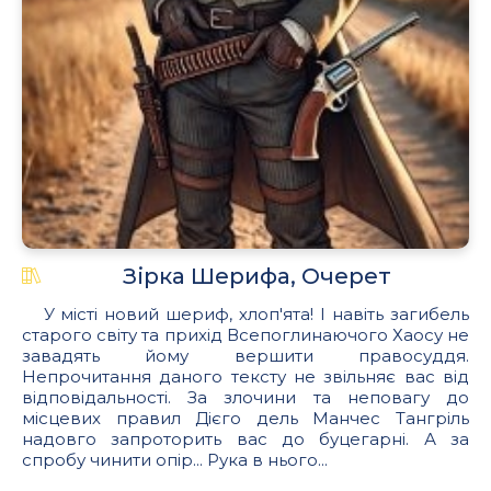
Зірка Шерифа, Очерет
У місті новий шериф, хлоп'ята! І навіть загибель
старого світу та прихід Всепоглинаючого Хаосу не
завадять йому вершити правосуддя.
Непрочитання даного тексту не звільняє вас від
відповідальності. За злочини та неповагу до
місцевих правил Дієго дель Манчес Тангріль
надовго запроторить вас до буцегарні. А за
спробу чинити опір... Рука в нього...