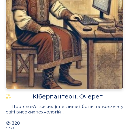
Кіберпантеон, Очерет
Про слов'янських (і не лише) богів та волхвів у
світі високих технологій....
320
0