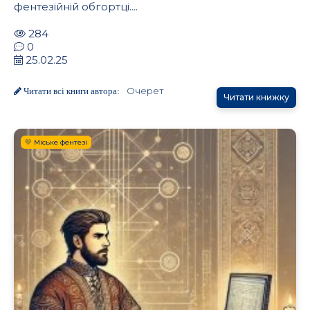
фентезійній обгортці....
284
0
25.02.25
Очерет
Читати всі книги автора:
Читати книжку
💛 Міське фентезі