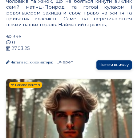
чоловіків та жінок, що не бояться кинути виклик
самій матінці-Природі та готові кулаком і
револьвером захищати своє право на життя та
приватну власність. Саме тут перетинаються
шляхи наших героїв. Найманий стрілець,...
346
0
27.03.25
Очерет
Читати всі книги автора:
Читати книжку
💙 Бойове фентезі