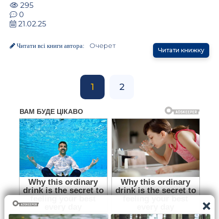
295
0
21.02.25
Очерет
Читати всі книги автора:
Читати книжку
1
2