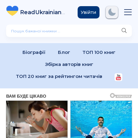
ReadUkrainian
Books
.com
Увійти
Біографії
Блог
ТОП 100 книг
Збірка авторів книг
ТОП 20 книг за рейтингом читачів