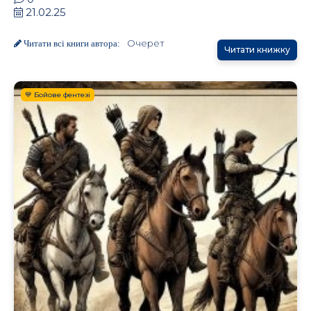
21.02.25
Очерет
Читати всі книги автора:
Читати книжку
💙 Бойове фентезі