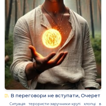
.
В переговори не вступати, Очерет
Ситуація терористи-заручники-круті хлопці в