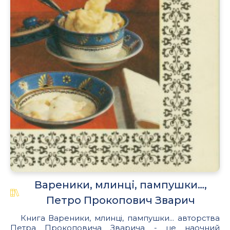
Вареники, млинці, пампушки…,
Петро Прокопович Зварич
Книга Вареники, млинці, пампушки... авторства
Петра Прокоповича Зварича - це наочний