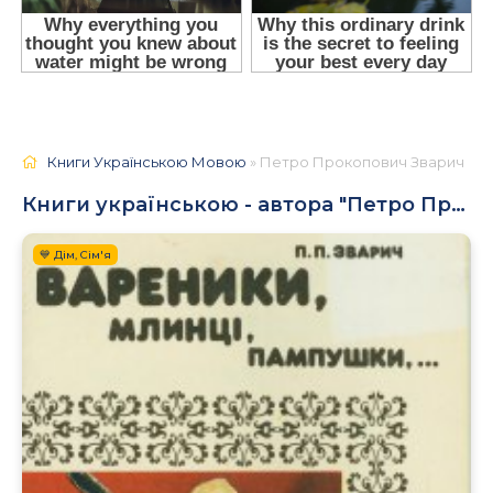
Книги Українською Мовою
» Петро Прокопович Зварич
Книги українською - автора "Петро Прокопович Зварич"
💙 Дім, Сім'я