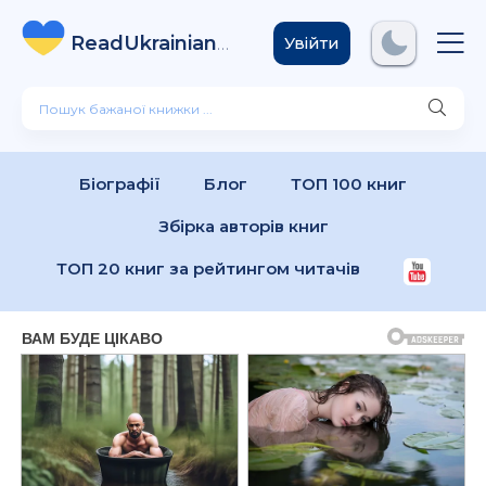
ReadUkrainian
Books
.com
Увійти
Біографії
Блог
ТОП 100 книг
Збірка авторів книг
ТОП 20 книг за рейтингом читачів