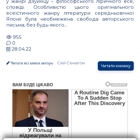
у жанрі дзуйхіцу – філософського ліричного есе,
сповіді. Особливістю цього оригінального
есеїстичного жанру літератури середньовічної
Японії була необмежена свобода авторського
письма, без будь-якого...
955
0
28.04.22
Сей Сенагон
Читати всі книги автора:
Читати книжку