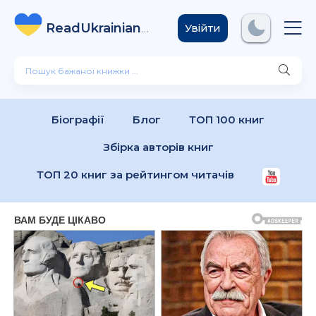
ReadUkrainian
Books
.com
Увійти
Біографії
Блог
ТОП 100 книг
Збірка авторів книг
ТОП 20 книг за рейтингом читачів