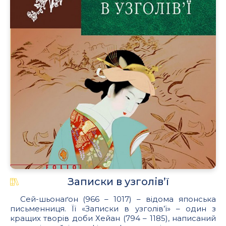
Записки в узголів’ї
Сей-шьонаґон (966 – 1017) – відома японська
письменниця. Її «Записки в узголів’ї» – один з
кращих творів доби Хейан (794 – 1185), написаний