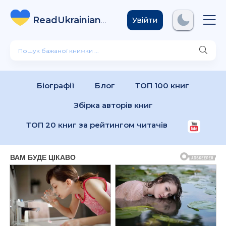
ReadUkrainian
Books
.com
Увійти
Біографії
Блог
ТОП 100 книг
Збірка авторів книг
ТОП 20 книг за рейтингом читачів